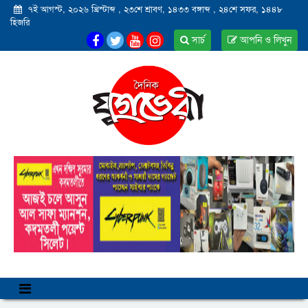
৭ই আগস্ট, ২০২৬ খ্রিস্টাব্দ
,
২৩শে শ্রাবণ, ১৪৩৩ বঙ্গাব্দ
,
২৪শে সফর, ১৪৪৮
হিজরি
সার্চ
আপনি ও লিখুন