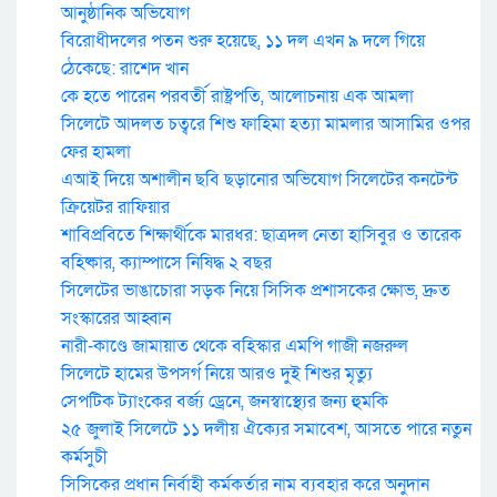
আনুষ্ঠানিক অভিযোগ
বিরোধীদলের পতন শুরু হয়েছে, ১১ দল এখন ৯ দলে গিয়ে
ঠেকেছে: রাশেদ খান
কে হতে পারেন পরবর্তী রাষ্ট্রপতি, আলোচনায় এক আমলা
সিলেটে আদলত চত্বরে শিশু ফাহিমা হত্যা মামলার আসামির ওপর
ফের হামলা
এআই দিয়ে অশালীন ছবি ছড়ানোর অভিযোগ সিলেটের কনটেন্ট
ক্রিয়েটর রাফিয়ার
শাবিপ্রবিতে শিক্ষার্থীকে মারধর: ছাত্রদল নেতা হাসিবুর ও তারেক
বহিষ্কার, ক্যাম্পাসে নিষিদ্ধ ২ বছর
সিলেটের ভাঙাচোরা সড়ক নিয়ে সিসিক প্রশাসকের ক্ষোভ, দ্রুত
সংস্কারের আহ্বান
নারী-কাণ্ডে জামায়াত থেকে বহিস্কার এমপি গাজী নজরুল
সিলেটে হামের উপসর্গ নিয়ে আরও দুই শিশুর মৃত্যু
সেপটিক ট্যাংকের বর্জ্য ড্রেনে, জনস্বাস্থ্যের জন্য হুমকি
২৫ জুলাই সিলেটে ১১ দলীয় ঐক্যের সমাবেশ, আসতে পারে নতুন
কর্মসুচী
সিসিকের প্রধান নির্বাহী কর্মকর্তার নাম ব্যবহার করে অনুদান