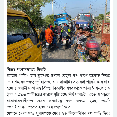
নিজস্ব সংবাদদাতা, দিরাই
যত্রতত্র পার্কিং আর ফুটপাত দখলে বেহাল রূপ ধারণ করেছে দিরাই
পৌর শহরের গুরুত্বপূর্ণ বাসস্ট্যান্ড এলাকাটি। সড়কেই পার্কিং করে রাখা
হচ্ছে রাজধানী ঢাকা সহ বিভিন্ন বিভাগীয় শহর থেকে আসা নৈশ-কোচ ও
ট্রাক। যত্রতত্র পার্কিংয়ের কারণে সৃষ্টি হচ্ছে দীর্ঘ যানজট। এতে এ সড়কে
যাতায়াতকারীদের যেমন অসহায়ত্ব বরণ করতে হচ্ছে, তেমনি
পথচারীদেরও পড়তে হচ্ছে চরম ভোগান্তিতে।
যেখানে জেলা শহর সুনামগঞ্জে যেতে ২৬ কিলোমিটার পথ পাড়ি দিতে