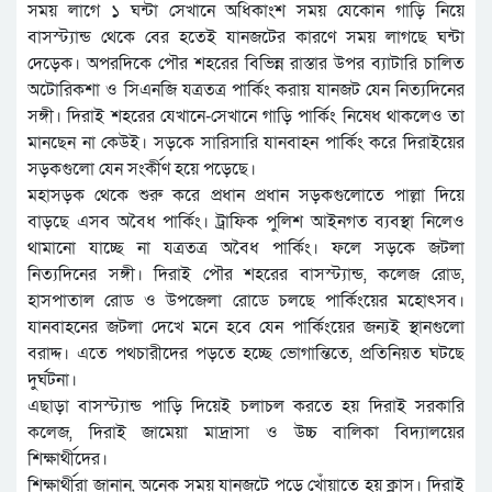
সময় লাগে ১ ঘন্টা সেখানে অধিকাংশ সময় যেকোন গাড়ি নিয়ে
বাসস্ট্যান্ড থেকে বের হতেই যানজটের কারণে সময় লাগছে ঘন্টা
দেড়েক। অপরদিকে পৌর শহরের বিভিন্ন রাস্তার উপর ব্যাটারি চালিত
অটোরিকশা ও সিএনজি যত্রতত্র পার্কিং করায় যানজট যেন নিত্যদিনের
সঙ্গী। দিরাই শহরের যেখানে-সেখানে গাড়ি পার্কিং নিষেধ থাকলেও তা
মানছেন না কেউই। সড়কে সারিসারি যানবাহন পার্কিং করে দিরাইয়ের
সড়কগুলো যেন সংর্কীণ হয়ে পড়েছে।
মহাসড়ক থেকে শুরু করে প্রধান প্রধান সড়কগুলোতে পাল্লা দিয়ে
বাড়ছে এসব অবৈধ পার্কিং। ট্রাফিক পুলিশ আইনগত ব্যবস্থা নিলেও
থামানো যাচ্ছে না যত্রতত্র অবৈধ পার্কিং। ফলে সড়কে জটলা
নিত্যদিনের সঙ্গী। দিরাই পৌর শহরের বাসস্ট্যান্ড, কলেজ রোড,
হাসপাতাল রোড ও উপজেলা রোডে চলছে পার্কিংয়ের মহোৎসব।
যানবাহনের জটলা দেখে মনে হবে যেন পার্কিংয়ের জন্যই স্থানগুলো
বরাদ্দ। এতে পথচারীদের পড়তে হচ্ছে ভোগান্তিতে, প্রতিনিয়ত ঘটছে
দুর্ঘটনা।
এছাড়া বাসস্ট্যান্ড পাড়ি দিয়েই চলাচল করতে হয় দিরাই সরকারি
কলেজ, দিরাই জামেয়া মাদ্রাসা ও উচ্চ বালিকা বিদ্যালয়ের
শিক্ষার্থীদের।
শিক্ষার্থীরা জানান, অনেক সময় যানজটে পড়ে খোঁয়াতে হয় ক্লাস। দিরাই