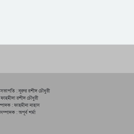
 সভাপতি : নূরুর রশীদ চৌধুরী
 ফাহমীদা রশীদ চৌধুরী
্পাদক : ফাহমীনা নাহাস
ত সম্পাদক : অপূর্ব শর্মা