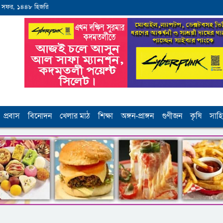
 সফর, ১৪৪৮ হিজরি
প্রবাস
বিনোদন
খেলার মাঠ
শিক্ষা
অঙ্গন-প্রাঙ্গন
গুণীজন
কৃষি
সাহি