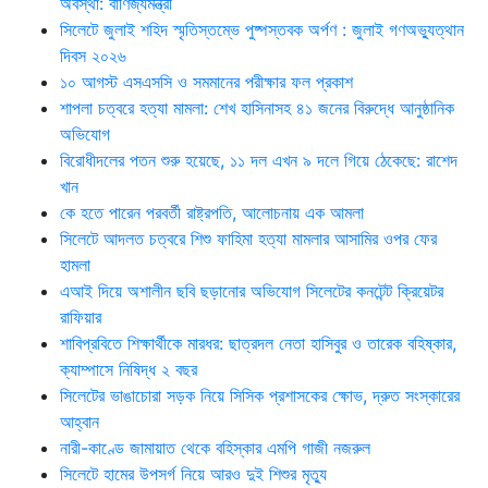
অবস্থা: বাণিজ্যমন্ত্রী
সিলেটে জুলাই শহিদ স্মৃতিস্তম্ভে পুষ্পস্তবক অর্পণ : জুলাই গণঅভ্যুত্থান
দিবস ২০২৬
১০ আগস্ট এসএসসি ও সমমানের পরীক্ষার ফল প্রকাশ
শাপলা চত্বরে হত্যা মামলা: শেখ হাসিনাসহ ৪১ জনের বিরুদ্ধে আনুষ্ঠানিক
অভিযোগ
বিরোধীদলের পতন শুরু হয়েছে, ১১ দল এখন ৯ দলে গিয়ে ঠেকেছে: রাশেদ
খান
কে হতে পারেন পরবর্তী রাষ্ট্রপতি, আলোচনায় এক আমলা
সিলেটে আদলত চত্বরে শিশু ফাহিমা হত্যা মামলার আসামির ওপর ফের
হামলা
এআই দিয়ে অশালীন ছবি ছড়ানোর অভিযোগ সিলেটের কনটেন্ট ক্রিয়েটর
রাফিয়ার
শাবিপ্রবিতে শিক্ষার্থীকে মারধর: ছাত্রদল নেতা হাসিবুর ও তারেক বহিষ্কার,
ক্যাম্পাসে নিষিদ্ধ ২ বছর
সিলেটের ভাঙাচোরা সড়ক নিয়ে সিসিক প্রশাসকের ক্ষোভ, দ্রুত সংস্কারের
আহ্বান
নারী-কাণ্ডে জামায়াত থেকে বহিস্কার এমপি গাজী নজরুল
সিলেটে হামের উপসর্গ নিয়ে আরও দুই শিশুর মৃত্যু