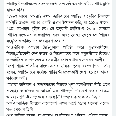
পাহাড়ি উপজাতিদের সঙ্গে রক্তক্ষয়ী সংঘর্ষের অবসান ঘটিয়ে শান্তি-চুক্তি
স্বাক্ষর করি।
“১৯৯৭ সালে আমরাই প্রথম জাতিসংঘে ‘শান্তির সংস্কৃতি’ বিকাশে
কর্মসূচি গ্রহণের লক্ষ্যে একটি প্রস্তাব উত্থাপন করি, যা ১৯৯৯ সালের
১৩ই সেপ্টেম্বর গৃহীত হয়। সে অনুযায়ী জাতিসংঘ ২০০০ সালকে
‘শান্তির সংস্কৃতির আন্তর্জাতিক বছর’ এবং ২০০১-২০১০ কে ‘শান্তির
সংস্কৃতি ও অহিংস দশক’ ঘোষণা করে।”
আন্তর্জাতিক অপরাধ ট্রাইব্যুনাল প্রতিষ্ঠা করে যুদ্ধাপরাধীদের
বিচার,প্রতিবেশী দেশ ভারত ও মিয়ানমারের সঙ্গে সমুদ্রসীমার বিরোধ
আন্তর্জাতিক আদালতের মাধ্যমে মীমাংসার কথাও বলেন প্রধানমন্ত্রী।
বিশ্বে শান্তি প্রতিষ্ঠায় বাংলাদেশের ভূমিকা তুলে ধরতে গিয়ে তিনি
বলেন, “জাতিসংঘে সর্বোচ্চ শান্তিরক্ষী প্রেরণকারী দেশ হিসেবে আমরা
গর্ববোধ করি।
“আমরা জঙ্গিবাদ ও সন্ত্রাসবাদের বিরুদ্ধে শূন্য-সহনশীলতা নীতি গ্রহণ
করেছি। আঞ্চলিক ও আন্তর্জাতিক শান্তিপূর্ণ পরিবেশ বজায় রাখতে
আমরা সংশি¬ষ্ট সংস্থাগুলোর সঙ্গে নিবিড়ভাবে কাজ করে যাচ্ছি।”
আর্থ-সামাজিক উন্নয়নে বাংলাদেশ এখন বিশ্বে ‘রোল মডেল’ বলেও
মন্তব্য করেন তিনি।
শেখ হাসিনা বলেন, বাংলাদেশ অপ্রতিরোধ্য গতিতে এগিয়ে যাচ্ছে।