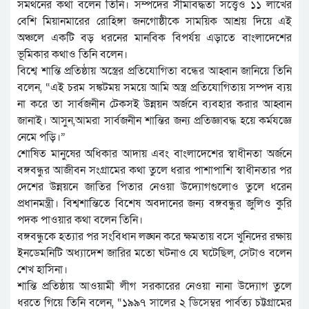
সমর্থনের কথা বলেন তিনি। সম্পদের সীমাবদ্ধতা সত্ত্বেও ১১ লাখের
বেশি মিয়ানমারের রোহিঙ্গা জনগোষ্ঠীকে সাময়িক আশ্রয় দিয়ে এই
অঞ্চলে একটি বড় ধরনের মানবিক বিপর্যয় এড়াতে বাংলাদেশের
ভূমিকার কথাও তিনি বলেন।
বিশ্বে শান্তি প্রতিষ্ঠায় অস্ত্রের প্রতিযোগিতা বন্ধের আহ্বান জানিয়ে তিনি
বলেন, “এই চরম সঙ্কটময় সময়ে আমি অস্ত্র প্রতিযোগিতায় সম্পদ ব্যয়
না করে তা সার্বজনীন টেকসই উন্নয়ন অর্জনে ব্যবহার করার আহ্বান
জানাই। আসুন,আমরা সার্বজনীন শান্তির জন্য প্রতিজ্ঞাবদ্ধ হয়ে কর্মযজ্ঞে
নেমে পড়ি।”
শোষিত মানুষের অধিকার আদায় এবং বাংলাদেশের স্বাধীনতা অর্জনে
বঙ্গবন্ধুর আজীবন সংগ্রামের কথা তুলে ধরার পাশাপাশি স্বাধীনতার পর
দেশের উন্নয়নে জাতির পিতার নেওয়া উদ্যোগগুলোও তুলে ধরেন
প্রধানমন্ত্রী। বিশ্বশান্তিতে বিশেষ অবদানের জন্য বঙ্গবন্ধুর জুলিও কুরি
পদক পাওয়ার কথা বলেন তিনি।
বঙ্গবন্ধুকে হত্যার পর সংবিধান লঙ্ঘন করে ক্ষমতায় বসে খুনিদের রক্ষায়
ইনডেমনিটি অধ্যাদেশ জারির মতো ঘটনাও যে ঘটেছিল, সেটাও বলেন
শেখ হাসিনা।
শান্তি প্রতিষ্ঠায় আওয়ামী লীগ সরকারের নেওয়া নানা উদ্যোগ তুলে
ধরতে গিয়ে তিনি বলেন, “১৯৯৭ সালের ২ ডিসেম্বর পার্বত্য চট্টগ্রামের