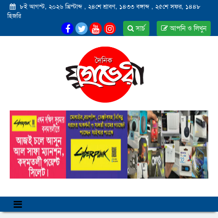
৮ই আগস্ট, ২০২৬ খ্রিস্টাব্দ
,
২৪শে শ্রাবণ, ১৪৩৩ বঙ্গাব্দ
,
২৫শে সফর, ১৪৪৮
হিজরি
সার্চ
আপনি ও লিখুন