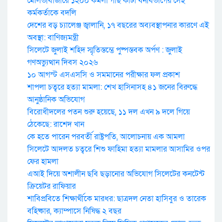
মৌলভীবাজারে ১২০০ কমলা গাছ কাটা বনবিভাগের সেই
কর্মকর্তাকে বদলি
দেশের বড় চ্যালেঞ্জ জ্বালানি, ১৭ বছরের অব্যবস্থাপনার কারণে এই
অবস্থা: বাণিজ্যমন্ত্রী
সিলেটে জুলাই শহিদ স্মৃতিস্তম্ভে পুষ্পস্তবক অর্পণ : জুলাই
গণঅভ্যুত্থান দিবস ২০২৬
১০ আগস্ট এসএসসি ও সমমানের পরীক্ষার ফল প্রকাশ
শাপলা চত্বরে হত্যা মামলা: শেখ হাসিনাসহ ৪১ জনের বিরুদ্ধে
আনুষ্ঠানিক অভিযোগ
বিরোধীদলের পতন শুরু হয়েছে, ১১ দল এখন ৯ দলে গিয়ে
ঠেকেছে: রাশেদ খান
কে হতে পারেন পরবর্তী রাষ্ট্রপতি, আলোচনায় এক আমলা
সিলেটে আদলত চত্বরে শিশু ফাহিমা হত্যা মামলার আসামির ওপর
ফের হামলা
এআই দিয়ে অশালীন ছবি ছড়ানোর অভিযোগ সিলেটের কনটেন্ট
ক্রিয়েটর রাফিয়ার
শাবিপ্রবিতে শিক্ষার্থীকে মারধর: ছাত্রদল নেতা হাসিবুর ও তারেক
বহিষ্কার, ক্যাম্পাসে নিষিদ্ধ ২ বছর