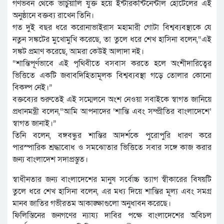
গণভবন থেকে ভার্চুয়ালি যুক্ত হয়ে ইন্টারকন্টিনেন্টাল হোটেলের এই
অনুষ্ঠানে বক্তব্য রাখেন তিনি।
গত দুই বছর ধরে করোনাভাইরাস মহামারী গোটা বিশ্বব্যবস্থাকে যে
নতুন সঙ্কটের মুখোমুখি করেছে, তা তুলে ধরে শেখ হাসিনা বলেন,“এই
সঙ্কট প্রমাণ করেছে, আমরা কেউই আলাদা নই।
“শান্তিপূর্ণভাবে এই পৃথিবীতে বসবাস করতে হলে অংশীদারিত্বের
ভিত্তিতে একটি জবাবদিহিতামূলক বিশ্বব্যবস্থা গড়ে তোলার কোনো
বিকল্প নেই।”
বক্তব্যের শুরুতেই এই সম্মেলনে অংশ নেওয়া সবাইকে স্বাগত জানিয়ে
প্রধানমন্ত্রী বলেন,“আমি আপনাদের ‘শান্তি এবং সম্প্রীতির বাংলাদেশে’
স্বাগত জানাই।”
তিনি বলেন, বঙ্গবন্ধুর শান্তির আদর্শকে পুরোপুরি ধারণ করে
পারস্পারিক শ্রদ্ধাবোধ ও সমঝোতার ভিত্তিতে সবার সঙ্গে কাজ করার
জন্য বাংলাদেশ সদাপ্রস্তুত।
স্বাধীনতার জন্য বাংলাদেশের মানুষ সর্বোচ্চ ত্যাগ স্বীকারের বিষয়টি
তুলে ধরে শেখ হাসিনা বলেন, এর মধ্য দিয়ে শান্তির মূল্য এবং সমগ্র
মানব জাতির গভীরতম আকাঙ্ক্ষাগুলো অনুধাবন করেছে।
ফিলিস্তিনের জনগণের ন্যায্য দাবির পক্ষে বাংলাদেশের অবিচল