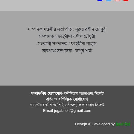
সম্পাদক মণ্ডলীর সভাপতি : নূরুর রশীদ চৌধুরী
সম্পাদক : ফাহমীদা রশীদ চৌধুরী
সহকারী সম্পাদক : ফাহমীনা নাহাস
ভারপ্রাপ্ত সম্পাদক : অপূর্ব শর্মা
সম্পাদকীয় যােগাযোগ-
রশীদিস্তান, আম্বরখানা, সিলেট
বার্তা ও বাণিজ্যিক যোগাযােগ
ওয়েস্টওয়ার্ল্ড শপিং সিটি, ৬ষ্ঠ তলা, জিন্দাবাজার, সিলেট
Email-jugabheri@gmail.com
Design & Developed by
best-bd