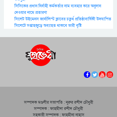
সিসিকের প্রধান নির্বাহী কর্মকর্তার নাম ব্যবহার করে অনুদান
দেওয়ার নামে প্রতারণা
সিলেট উইমেনস জার্নালিস্ট ক্লাবের চতুর্থ প্রতিষ্ঠাবার্ষিকী উদযাপিত
সিলেটে সপ্তাহজুড়ে অব্যাহত থাকবে ভারী বৃষ্টি
সম্পাদক মণ্ডলীর সভাপতি : নূরুর রশীদ চৌধুরী
সম্পাদক : ফাহমীদা রশীদ চৌধুরী
সহকারী সম্পাদক : ফাহমীনা নাহাস