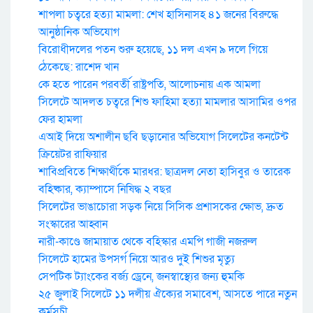
শাপলা চত্বরে হত্যা মামলা: শেখ হাসিনাসহ ৪১ জনের বিরুদ্ধে
আনুষ্ঠানিক অভিযোগ
বিরোধীদলের পতন শুরু হয়েছে, ১১ দল এখন ৯ দলে গিয়ে
ঠেকেছে: রাশেদ খান
কে হতে পারেন পরবর্তী রাষ্ট্রপতি, আলোচনায় এক আমলা
সিলেটে আদলত চত্বরে শিশু ফাহিমা হত্যা মামলার আসামির ওপর
ফের হামলা
এআই দিয়ে অশালীন ছবি ছড়ানোর অভিযোগ সিলেটের কনটেন্ট
ক্রিয়েটর রাফিয়ার
শাবিপ্রবিতে শিক্ষার্থীকে মারধর: ছাত্রদল নেতা হাসিবুর ও তারেক
বহিষ্কার, ক্যাম্পাসে নিষিদ্ধ ২ বছর
সিলেটের ভাঙাচোরা সড়ক নিয়ে সিসিক প্রশাসকের ক্ষোভ, দ্রুত
সংস্কারের আহ্বান
নারী-কাণ্ডে জামায়াত থেকে বহিস্কার এমপি গাজী নজরুল
সিলেটে হামের উপসর্গ নিয়ে আরও দুই শিশুর মৃত্যু
সেপটিক ট্যাংকের বর্জ্য ড্রেনে, জনস্বাস্থ্যের জন্য হুমকি
২৫ জুলাই সিলেটে ১১ দলীয় ঐক্যের সমাবেশ, আসতে পারে নতুন
কর্মসুচী