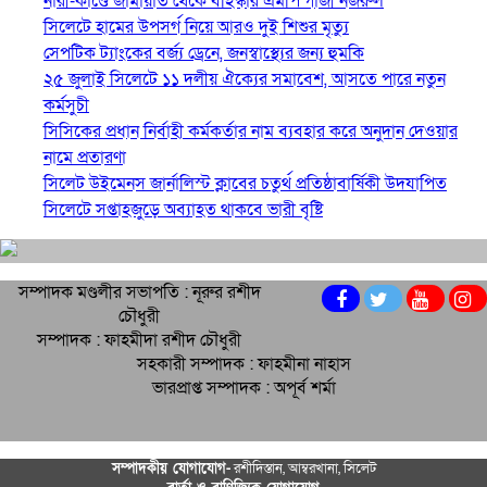
নারী-কাণ্ডে জামায়াত থেকে বহিস্কার এমপি গাজী নজরুল
সিলেটে হামের উপসর্গ নিয়ে আরও দুই শিশুর মৃত্যু
সেপটিক ট্যাংকের বর্জ্য ড্রেনে, জনস্বাস্থ্যের জন্য হুমকি
২৫ জুলাই সিলেটে ১১ দলীয় ঐক্যের সমাবেশ, আসতে পারে নতুন
কর্মসুচী
সিসিকের প্রধান নির্বাহী কর্মকর্তার নাম ব্যবহার করে অনুদান দেওয়ার
নামে প্রতারণা
সিলেট উইমেনস জার্নালিস্ট ক্লাবের চতুর্থ প্রতিষ্ঠাবার্ষিকী উদযাপিত
সিলেটে সপ্তাহজুড়ে অব্যাহত থাকবে ভারী বৃষ্টি
সম্পাদক মণ্ডলীর সভাপতি : নূরুর রশীদ
চৌধুরী
সম্পাদক : ফাহমীদা রশীদ চৌধুরী
সহকারী সম্পাদক : ফাহমীনা নাহাস
ভারপ্রাপ্ত সম্পাদক : অপূর্ব শর্মা
সম্পাদকীয় যােগাযোগ-
রশীদিস্তান, আম্বরখানা, সিলেট