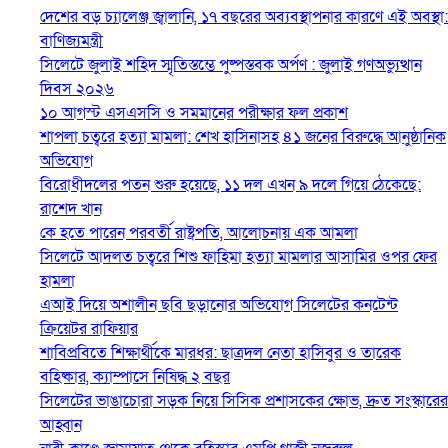
দেশের বড় চ্যালেঞ্জ জ্বালানি, ১৭ বছরের অব্যবস্থাপনার কারণে এই অবস্থা:
বাণিজ্যমন্ত্রী
সিলেটে জুলাই শহিদ স্মৃতিস্তম্ভে পুষ্পস্তবক অর্পণ : জুলাই গণঅভ্যুত্থান
দিবস ২০২৬
১০ আগস্ট এসএসসি ও সমমানের পরীক্ষার ফল প্রকাশ
শাপলা চত্বরে হত্যা মামলা: শেখ হাসিনাসহ ৪১ জনের বিরুদ্ধে আনুষ্ঠানিক
অভিযোগ
বিরোধীদলের পতন শুরু হয়েছে, ১১ দল এখন ৯ দলে গিয়ে ঠেকেছে:
রাশেদ খান
কে হতে পারেন পরবর্তী রাষ্ট্রপতি, আলোচনায় এক আমলা
সিলেটে আদলত চত্বরে শিশু ফাহিমা হত্যা মামলার আসামির ওপর ফের
হামলা
এআই দিয়ে অশালীন ছবি ছড়ানোর অভিযোগ সিলেটের কনটেন্ট
ক্রিয়েটর রাফিয়ার
শাবিপ্রবিতে শিক্ষার্থীকে মারধর: ছাত্রদল নেতা হাসিবুর ও তারেক
বহিষ্কার, ক্যাম্পাসে নিষিদ্ধ ২ বছর
সিলেটের ভাঙাচোরা সড়ক নিয়ে সিসিক প্রশাসকের ক্ষোভ, দ্রুত সংস্কারের
আহ্বান