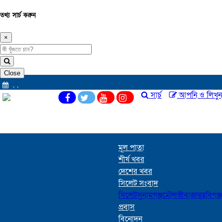
তথ্য সার্চ করুন
×
Close
,
,
সার্চ
আপনি ও লিখুন
মূল পাতা
শীর্ষ খবর
দেশের খবর
সিলেট সংবাদ
সিলেট
সুনামগঞ্জ
মৌলভীবাজার
হবিগঞ্জ
প্রবাস
বিনোদন