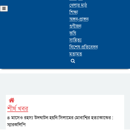
খেলার মাঠ
শিক্ষা
অঙ্গন-প্রাঙ্গন
গুণীজন
কৃষি
সাহিত্য
বিশেষ প্রতিবেদন
মতামত
শীর্ষ খবর
৪ মাসেও রহস্য উদঘাটন হয়নি সিলামের মোবাশ্বির হত্যাকান্ডের :
স্মারকলিপি