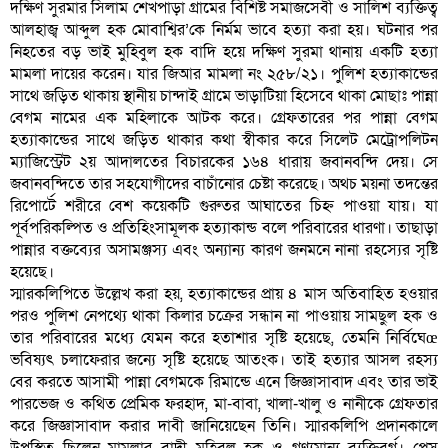
দক্ষিণ সুরমার সিলাম শেখপাড়া গ্রামের বিশিষ্ট সমাজসেবী ও সালিশ ব্যক্তিত্ব
আলহাজ্ব আব্দুল হক মোবাশ্বির’কে নির্মম ভাবে হত্যা করা হয়। ঘটনার পর
নিহতের বড় ভাই মুহিবুল হক বাদি হয়ে দক্ষিণ সুরমা থানায় একটি হত্যা
মামলা দায়ের করেন। যার জিআর মামলা নং ২৫৮/২১। পুলিশ হত্যাকান্ডের
সাথে জড়িত থাকায় স্থানীয় চান্দাই গ্রামে ভাড়াটিয়া হিসেবে থাকা মোছাঃ পান্না
বেগম নামের এক মহিলাকে আটক করে। গ্রেফতারের পর পান্না বেগম
হত্যাকান্ডের সাথে জড়িত থাকার কথা স্বীকার করে সিলেট মেট্রোপলিটন
ম্যাজিস্ট্রেট ২য় আদালতের বিচারকের ১৬৪ ধারায় জবানবন্দি দেয়। সে
জবানবন্দিতে তার সহযোগীদের বাচাঁনোর চেষ্টা করেছে। অথচ ময়না তদন্তের
রিপোর্টে শরীরে বেশ কয়েকটি গুরুতর আঘাতের চিহ্ন পাওয়া যায়। যা
পূর্বপরিকল্পিত ও প্রতিহিংসামূলক হত্যাকান্ড বলে পরিবারের ধারণা। তাছাড়া
পান্নার বক্তব্যের অসামঞ্জস্য এবং অন্যান্য কারণ জনমনে নানা রহস্যের সৃষ্টি
হয়েছে।
স্মারকলিপিতে উল্লেখ করা হয়, হত্যাকান্ডের প্রায় ৪ মাস অতিবাহিত হওয়ার
পরও পুলিশ নেপথ্যে থাকা কিলার চক্রের সন্ধান না পাওয়ায় সামছুল হক ও
তার পরিবারের মধ্যে যেমন করে হতাশার সৃষ্টি হয়েছে, তেমনি নির্বিঘেœ
ভবিষ্যৎ চলাফেরার জন্যে সৃষ্টি হয়েছে আতংক। তাই হত্যার আসল রহস্য
বের করতে আসামী পান্না বেগমকে রিমান্ডে এনে জিজ্ঞাসাবাদ এবং তার ভাই
পারভেজ ও কথিত প্রেমিক ফরহাদ, মা-বাবা, খালা-খালু ও নানীকে গ্রেফতার
করে জিজ্ঞাসাবাদ করার দাবী জানিয়েছেন তিনি। স্মারকলিপি প্রদানকালে
উপস্থিত ছিলেন মামলার বাদী মুহিবুল হক ও গণ্যমান্য ব্যক্তিবর্গ। প্রেস