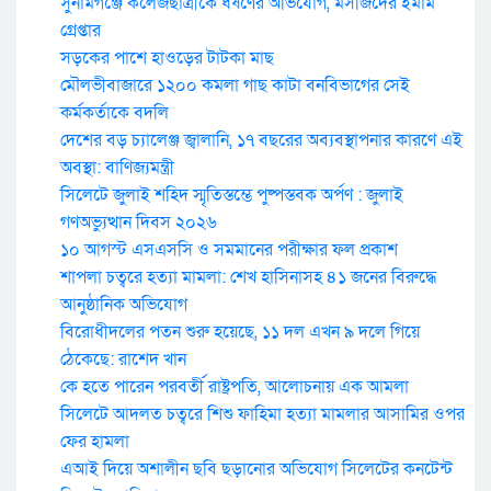
সুনামগঞ্জে কলেজছাত্রীকে ধর্ষণের অভিযোগ, মসজিদের ইমাম
গ্রেপ্তার
সড়কের পাশে হাওড়ের টাটকা মাছ
মৌলভীবাজারে ১২০০ কমলা গাছ কাটা বনবিভাগের সেই
কর্মকর্তাকে বদলি
দেশের বড় চ্যালেঞ্জ জ্বালানি, ১৭ বছরের অব্যবস্থাপনার কারণে এই
অবস্থা: বাণিজ্যমন্ত্রী
সিলেটে জুলাই শহিদ স্মৃতিস্তম্ভে পুষ্পস্তবক অর্পণ : জুলাই
গণঅভ্যুত্থান দিবস ২০২৬
১০ আগস্ট এসএসসি ও সমমানের পরীক্ষার ফল প্রকাশ
শাপলা চত্বরে হত্যা মামলা: শেখ হাসিনাসহ ৪১ জনের বিরুদ্ধে
আনুষ্ঠানিক অভিযোগ
বিরোধীদলের পতন শুরু হয়েছে, ১১ দল এখন ৯ দলে গিয়ে
ঠেকেছে: রাশেদ খান
কে হতে পারেন পরবর্তী রাষ্ট্রপতি, আলোচনায় এক আমলা
সিলেটে আদলত চত্বরে শিশু ফাহিমা হত্যা মামলার আসামির ওপর
ফের হামলা
এআই দিয়ে অশালীন ছবি ছড়ানোর অভিযোগ সিলেটের কনটেন্ট