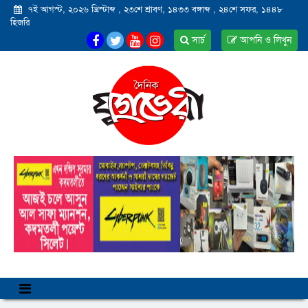
৭ই আগস্ট, ২০২৬ খ্রিস্টাব্দ
,
২৩শে শ্রাবণ, ১৪৩৩ বঙ্গাব্দ
,
২৪শে সফর, ১৪৪৮
হিজরি
সার্চ
আপনি ও লিখুন