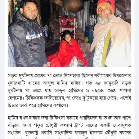
সড়ক দুর্ঘটনায় মেয়ের পা ভেঙে দিশেহারা ছিলেন নবীগঞ্জের উপজেলার
ফুটারমাটি গ্রামের আব্দুল হামিদ মাষ্টার। গত ২৫ জানুয়ারি সড়ক
দুর্ঘটনায় পা ভাঙে যায় আব্দুল হামিদের ৯ বছরের মেয়ে শাপলা
বেগমের। চিকিৎসক জানিয়েছেন, পা ভেঙে দু’টুকরো হয়ে গেছে। এতেই
চিন্তার ভাঝ পরে হামিদের কপালে।
হামিদ যখন টাকার জন্য চিকিৎসা করাহে পারছিলেন না তখন তার পাশে
দাঁড়ায় এমএ গফুর চৌধুরী কল্যাণ ট্রাস্ট নামের একটি সেবামূলক
সংগঠন। যুক্তরাষ্ট্র প্রবাসি সাংবাদিক ফয়জুল ইসলাম চৌধুরী নয়নের