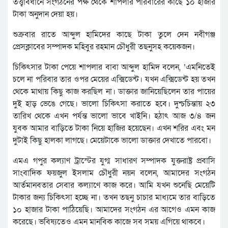
তত্ত্বাবধানে সংগঠনের পক্ষ থেকে শাপলার পরিবারের কাছে ১০ হাজার
টাকা অনুদান দেয়া হয়।
শুক্রবার রাতে আব্দুল হামিদের কাছে টাকা তুলে দেন নবীগঞ্জ
প্রেসক্লাবের সম্পাদক মহিবুর রহমান চৌধুরী তছনুসহ কয়েকজন।
চিকিৎসার টাকা পেয়ে শাপলার বাবা আব্দুল হামিদ বলেন, ‘এমনিতেই
চলে না পরিবার তার ওপর মেয়ের এক্সিডেন্ট। যখন এক্সিডেন্ট হয় তখন
থেকে মাথায় কিছু কাজ করছিল না। ডাক্তার জানিয়েছিলেন তার পায়ের
দুই হাড় ভেঙে গেছে। ভালো চিকিৎসা করাতে হবে। দুশ্চচিন্তায় ২৩
তারিখ থেকে এখন পর্যন্ত ভালো ভাবে খাইনি। হঠাৎ আজ ৩/৪ জন
যুবক আমার বাড়িতে টাকা নিয়ে হাজির হয়েছেন। এখন শরির এবং মন
দুটাই কিছু হালকা লাগছে। মেয়েটাকে ভালো ডাক্তার দেখাতে পারবো।
এমএ গপুর কল্যাণ ট্রাস্টের যুগ্ম সাধারণ সম্পাদক যুক্তরাষ্ট্র প্রবাসি
সাংবাদিক ফয়জুল ইসলাম চৌধুরী নয়ন বলেন, আমাদের সংগঠন
আর্তমানবতার সেবার কল্যাণে কাজ করে। আমি যখন শুনেছি মেয়েটি
টাকার জন্য চিকিৎসা হচ্ছে না। তখন তছনু চাচার মাধ্যমে তার বাড়িতে
১০ হাজার টাকা পাঠিয়েছি। আমাদের সংগঠন এর আগেও এমন কাজ
করেছে। ভবিষ্যতেও এমন মানবিক কাজে সব সময় এগিয়ে থাকবে।