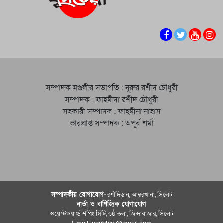
সম্পাদক মণ্ডলীর সভাপতি : নূরুর রশীদ চৌধুরী
সম্পাদক : ফাহমীদা রশীদ চৌধুরী
সহকারী সম্পাদক : ফাহমীনা নাহাস
ভারপ্রাপ্ত সম্পাদক : অপূর্ব শর্মা
সম্পাদকীয় যােগাযোগ-
রশীদিস্তান, আম্বরখানা, সিলেট
বার্তা ও বাণিজ্যিক যোগাযােগ
ওয়েস্টওয়ার্ল্ড শপিং সিটি, ৬ষ্ঠ তলা, জিন্দাবাজার, সিলেট