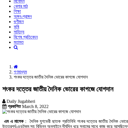
বিনোদন
খেলার মাঠ
শিক্ষা
অঙ্গন-প্রাঙ্গন
গুণীজন
কৃষি
সাহিত্য
বিশেষ প্রতিবেদন
মতামত
গণমাধ্যম
শংকর দত্তের জাতীয় দৈনিক ভোরের কাগজে যোগদান
শংকর দত্তের জাতীয় দৈনিক ভোরের কাগজে যোগদান
Daily Jugabheri
প্রকাশিত
March 8, 2022
এম এ মালেক
: দৈনিক যুগভেরী ছাতক প্রতিনিধি শংকর দত্তের জাতীয় দৈনিক ভোরের
উত্তরপূর্ব২৪ডটকম সহ বিভিন্ন অনলাইনে দীর্ঘদিন ধরে সুনামের সাথে কাজ করে আসছিলে