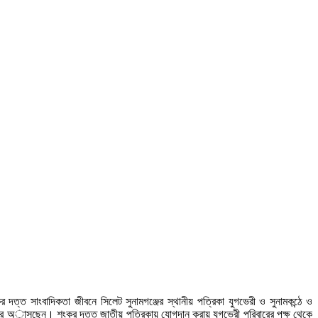
 সাংবাদিকতা জীবনে সিলেট সুনামগঞ্জের স্থানীয় পত্রিকা যুগভেরী ও সুনামকন্ঠে ও
ন করে অাসছেন। শংকর দত্ত জাতীয় পত্রিকায় যোগদান করায় যুগভেরী পরিবারের পক্ষ থেকে