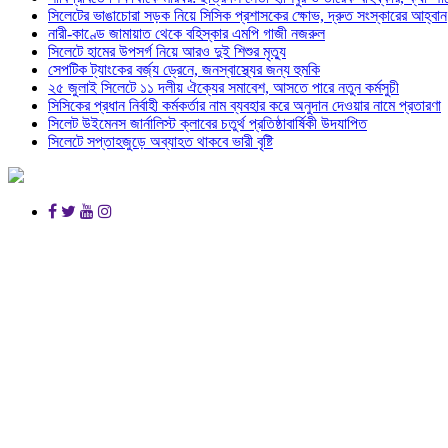
সিলেটের ভাঙাচোরা সড়ক নিয়ে সিসিক প্রশাসকের ক্ষোভ, দ্রুত সংস্কারের আহ্বান
নারী-কাণ্ডে জামায়াত থেকে বহিস্কার এমপি গাজী নজরুল
সিলেটে হামের উপসর্গ নিয়ে আরও দুই শিশুর মৃত্যু
সেপটিক ট্যাংকের বর্জ্য ড্রেনে, জনস্বাস্থ্যের জন্য হুমকি
২৫ জুলাই সিলেটে ১১ দলীয় ঐক্যের সমাবেশ, আসতে পারে নতুন কর্মসুচী
সিসিকের প্রধান নির্বাহী কর্মকর্তার নাম ব্যবহার করে অনুদান দেওয়ার নামে প্রতারণা
সিলেট উইমেনস জার্নালিস্ট ক্লাবের চতুর্থ প্রতিষ্ঠাবার্ষিকী উদযাপিত
সিলেটে সপ্তাহজুড়ে অব্যাহত থাকবে ভারী বৃষ্টি