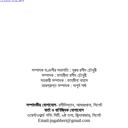
সম্পাদক মণ্ডলীর সভাপতি : নূরুর রশীদ চৌধুরী
সম্পাদক : ফাহমীদা রশীদ চৌধুরী
সহকারী সম্পাদক : ফাহমীনা নাহাস
ভারপ্রাপ্ত সম্পাদক : অপূর্ব শর্মা
সম্পাদকীয় যােগাযোগ-
রশীদিস্তান, আম্বরখানা, সিলেট
বার্তা ও বাণিজ্যিক যোগাযােগ
ওয়েস্টওয়ার্ল্ড শপিং সিটি, ৬ষ্ঠ তলা, জিন্দাবাজার, সিলেট
Email-jugabheri@gmail.com