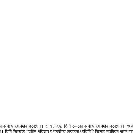
 কাগজে যোগদান করেছেন। ৫ মার্চ ২২, তিনি ভোরের কাগজে যোগদান করেছেন। শংকর দত্ত
ন। তিনি সিলেটের প্রাচীন পত্রিকা যুগভেরীতে ছাতকের প্রতিনিধি হিসেবে দ্বায়িত্ব পাল