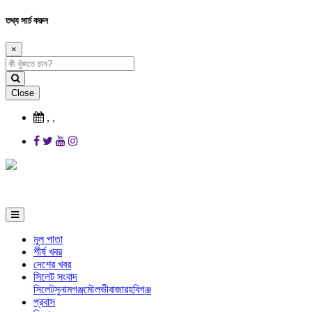
তথ্য সার্চ করুন
×
Close
,
,
মূল পাতা
শীর্ষ খবর
দেশের খবর
সিলেট সংবাদ
সিলেট
সুনামগঞ্জ
মৌলভীবাজার
হবিগঞ্জ
প্রবাস