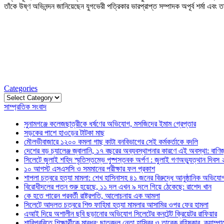
তাঁকে উষ্ণ অভিনন্দন জানিয়েছেন যুগভেরী পত্রিকার ভারপ্রাপ্ত সম্পাদক অপূর্ব শর্মা এবং
Categories
Categories
সাম্প্রতিক সংবাদ
সুনামগঞ্জে কলেজছাত্রীকে ধর্ষণের অভিযোগ, মসজিদের ইমাম গ্রেপ্তার
সড়কের পাশে হাওড়ের টাটকা মাছ
মৌলভীবাজারে ১২০০ কমলা গাছ কাটা বনবিভাগের সেই কর্মকর্তাকে বদলি
দেশের বড় চ্যালেঞ্জ জ্বালানি, ১৭ বছরের অব্যবস্থাপনার কারণে এই অবস্থা: বাণিজ্য
সিলেটে জুলাই শহিদ স্মৃতিস্তম্ভে পুষ্পস্তবক অর্পণ : জুলাই গণঅভ্যুত্থান দিবস
১০ আগস্ট এসএসসি ও সমমানের পরীক্ষার ফল প্রকাশ
শাপলা চত্বরে হত্যা মামলা: শেখ হাসিনাসহ ৪১ জনের বিরুদ্ধে আনুষ্ঠানিক অভিযো
বিরোধীদলের পতন শুরু হয়েছে, ১১ দল এখন ৯ দলে গিয়ে ঠেকেছে: রাশেদ খান
কে হতে পারেন পরবর্তী রাষ্ট্রপতি, আলোচনায় এক আমলা
সিলেটে আদলত চত্বরে শিশু ফাহিমা হত্যা মামলার আসামির ওপর ফের হামলা
এআই দিয়ে অশালীন ছবি ছড়ানোর অভিযোগ সিলেটের কনটেন্ট ক্রিয়েটর রাফিয়ার
শাবিপ্রবিতে শিক্ষার্থীকে মারধর: ছাত্রদল নেতা হাসিবুর ও তারেক বহিষ্কার, ক্যাম্প