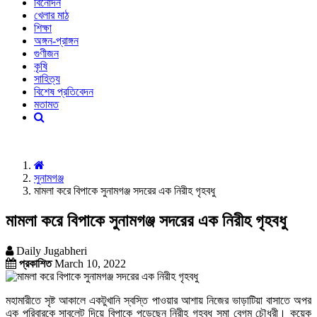
বিনোদন
খেলার মাঠ
শিক্ষা
অঙ্গন-প্রাঙ্গন
গুণীজন
কৃষি
সাহিত্য
বিশেষ প্রতিবেদন
মতামত
সুনামগঞ্জ
মামলা করে বিপাকে সুনামগঞ্জ সদরের এক নিরীহ গৃহবধু
মামলা করে বিপাকে সুনামগঞ্জ সদরের এক নিরীহ গৃহবধু
Daily Jugabheri
প্রকাশিত
March 10, 2022
মহামারীতে সৃষ্ট আকালে একটুখানি স্বস্তি পাওয়ার আশায় নিজের ভাড়াটিয়া বাসাতে অপর
এক পরিবারকে সাবলেট দিয়ে বিপাকে পড়েছেন নিরীহ গৃহবধু সুমা বেগম চৌধুরী। কয়েক