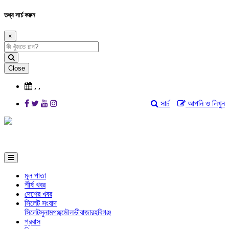
তথ্য সার্চ করুন
×
Close
,
,
সার্চ
আপনি ও লিখুন
মূল পাতা
শীর্ষ খবর
দেশের খবর
সিলেট সংবাদ
সিলেট
সুনামগঞ্জ
মৌলভীবাজার
হবিগঞ্জ
প্রবাস