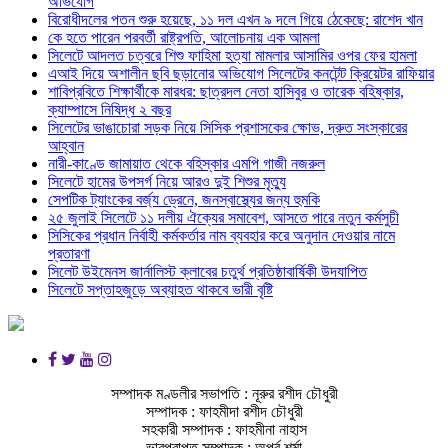
অভিযোগ
বিরোধীদলের পতন শুরু হয়েছে, ১১ দল এখন ৯ দলে গিয়ে ঠেকেছে: রাশেদ খান
কে হতে পারেন পরবর্তী রাষ্ট্রপতি, আলোচনায় এক আমলা
সিলেটে আদলত চত্বরে শিশু ফাহিমা হত্যা মামলার আসামির ওপর ফের হামলা
এআই দিয়ে অশালীন ছবি ছড়ানোর অভিযোগ সিলেটের কনটেন্ট ক্রিয়েটর রাফিয়ার
শাবিপ্রবিতে শিক্ষার্থীকে মারধর: ছাত্রদল নেতা হাসিবুর ও তারেক বহিষ্কার,
ক্যাম্পাসে নিষিদ্ধ ২ বছর
সিলেটের ভাঙাচোরা সড়ক নিয়ে সিসিক প্রশাসকের ক্ষোভ, দ্রুত সংস্কারের
আহ্বান
নারী-কাণ্ডে জামায়াত থেকে বহিস্কার এমপি গাজী নজরুল
সিলেটে হামের উপসর্গ নিয়ে আরও দুই শিশুর মৃত্যু
সেপটিক ট্যাংকের বর্জ্য ড্রেনে, জনস্বাস্থ্যের জন্য হুমকি
২৫ জুলাই সিলেটে ১১ দলীয় ঐক্যের সমাবেশ, আসতে পারে নতুন কর্মসুচী
সিসিকের প্রধান নির্বাহী কর্মকর্তার নাম ব্যবহার করে অনুদান দেওয়ার নামে
প্রতারণা
সিলেট উইমেনস জার্নালিস্ট ক্লাবের চতুর্থ প্রতিষ্ঠাবার্ষিকী উদযাপিত
সিলেটে সপ্তাহজুড়ে অব্যাহত থাকবে ভারী বৃষ্টি
সম্পাদক মণ্ডলীর সভাপতি : নূরুর রশীদ চৌধুরী
সম্পাদক : ফাহমীদা রশীদ চৌধুরী
সহকারী সম্পাদক : ফাহমীনা নাহাস
ভারপ্রাপ্ত সম্পাদক : অপূর্ব শর্মা