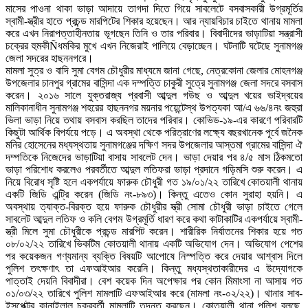
মাসের পাওনা থাকা ভাড়া আদায়ে তাগদা দিতে গিয়ে সাবলেটে বসবাসকারী উগ্রমূর্তির
স্বামী-স্ত্রীর হাতে প্রচন্ড মারপিটের শিকার হয়েছেন। আর ন্যায়বিচার চাইতে থানায় মামলা
করে এখন নিরাপত্তাহীনতায় ভূগছেন তিনি ও তার পরিবার। বিবাদীদের ভাড়াটিয়া সন্ত্রাসী
চক্রের হুমকীÑধমকির মুখে এখন নিজেরাই পালিয়ে বেড়াচ্ছেন। ঘটনাটি ঘটেছে সুনামগঞ্জ
জেলা সদরের হাছননগরে।
মামলা সুত্র ও বাদি সুমা বেগম চৌধুরীর মাধ্যমে জানা গেছে, নেত্রকোনা জেলার মোহনগঞ্জ
উপজেলার চানপুর গ্রামের বাসিন্দা এক দম্পত্তি চাকুরী সুত্রে সুনামগঞ্জ জেলা সদরে বসবাস
করেন। ২০১৬ সালে যুক্তরাজ্য প্রবাসী আব্দুল গউছ ও আব্দুল খয়ের ভাইদ্বয়ের
মালিকানাধীন সুনামগঞ্জ শহরের হাছননগর ময়নার পয়েন্টেস্থ উপত্যকা আ/এ ৬৬/৪নং জহুরা
ভিলা ভাড়া নিয়ে তথায় বসবাস করছিল তাদের পরিবার। কোভিড-১৯-এর কারণে পরিবারটি
কিছুটা আর্থিক বিপর্যয়ে পড়ে। এ অবস্থা থেকে পরিত্রাণের লক্ষ্যে বছরখানেক পূর্বে জনৈক
মনির হোসেনের মধ্যস্থতায় সুনামগঞ্জের দক্ষিণ সদর উপজেলার আস্তমা গ্রামের বাসিন্দা ঐ
দম্পতিকে নিজেদের ভাড়াটিয়া বাসায় সাবলেট দেন। ভাড়া দেয়ার পর ৪/৫ মাস ঠিকমতো
ভাড়া পরিশোধ করলেও পরবর্তীতে আব্দুল লতিফরা ভাড়া প্রদানে গড়িমসি শুরু করেন। এ
নিয়ে বিরোধ সৃষ্টি হলে একপর্যায়ে ফারুক চৌধুরী গত ১৯/০১/২২ তারিখে কোতয়ালী থানায়
একটি জিডি এন্ট্রি করেন (জিডি নং-৮৯৩)। কিন্তু এতেও কোন সুরাহা হয়নি। এ
অবস্থায় ত্যাক্ত-বিরক্ত হয়ে ফারুক চৌধুরীর স্ত্রী সোমা চৌধুরী ভাড়া চাইতে গেলে
সাবলেট আব্দুল লতিফ ও কলি বেগম উগ্রমূর্তি ধারণ করে কথা কাটাকাটির একপর্যায়ে স্বামী-
স্ত্রী মিলে সুমা চৌধুরীকে প্রচন্ড মারপিট করেন। শারীরিক নির্যাতনের শিকার হয়ে গত
০৮/০২/২২ তারিখে ভিকটিম কোতয়ালী থানায় একটি অভিযোগ দেন। অভিযোগ পেশের
পর কয়েকজন গণ্যমান্য ব্যক্তি বিষয়টি আপোষে নিস্পত্তি করে দেয়ার আশ্বাস দিলে
পুলিশ তৎক্ষণাৎ তা এফআইআর করেনি। কিন্তু মধ্যস্থতাকারীদের এ উদ্যোগকে
পাত্তাই দেয়নি বিবাদীরা। বেশ কয়েক দিন অপেক্ষার পর কোন মিমাংসা না আসায় গত
০১/০৩/২২ তারিখে পুলিশ মামলাটি এফআইআর করে (মামলা নং-০২/২২)। থানার সাব-
ইন্সপেক্টর কানাইলাল চক্রবর্তী মামলাটি তদন্ত করছেন। কোতয়ালী থানা পুলিশ বলছে,