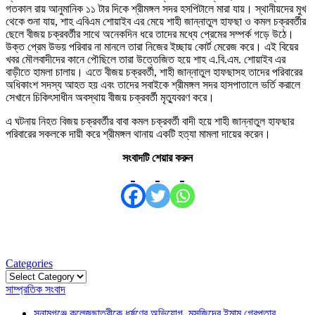
গতকাল রায় আনুমানিক ১১ টার দিকে শ্রীমঙ্গল সদর হসপিটালে মারা যায়। স্থানীয়দের মুখ
থেকে শুনা যায়, শাহ এবিএম শোয়াইব এর মেয়ে শাহী জান্নাতুল হাফছা ও কমল চক্রবর্তীর
ছেলে বীজয় চক্রবর্তীর সাথে অনেকদিন ধরে তাদের মধ্যে প্রেমের সম্পর্ক গড়ে উঠে।
উক্ত প্রেম উভয় পরিবার না মানলে তারা নিজের ইচ্ছায় কোর্ট মেরেজ করে। এই বিয়ের
খবর মৌলবাদীদের কানে পৌছিলে তারা উত্তেজিত হয়ে শাহ এ.বি.এম. শোয়াইব এর
বাড়ীতে হামলা চালায়। এতে বীজয় চক্রবর্তী, শাহী জান্নাতুল হাফছাসহ তাদের পরিবারের
অধিকাংশ সদস্য আহত হয় এবং তাদের সবাইকে শ্রীমঙ্গল সদর হাসপাতালে ভর্তি করালে
সেখানে চিকিৎসাধীন অবস্থায় বীজয় চক্রবর্তী মৃত্যুবরণ করে।
এ ঘটনায় নিহত বিজয় চক্রবর্তীর বাবা কমল চক্রবর্তী বাদী হয়ে শাহী জান্নাতুল হাফছার
পরিবারের সকলকে দায়ী করে শ্রীমঙ্গল থানায় একটি হত্যা মামলা দায়ের করেন।
সংবাদটি শেয়ার করুন
Categories
Categories
সাম্প্রতিক সংবাদ
সুনামগঞ্জে কলেজছাত্রীকে ধর্ষণের অভিযোগ, মসজিদের ইমাম গ্রেপ্তার