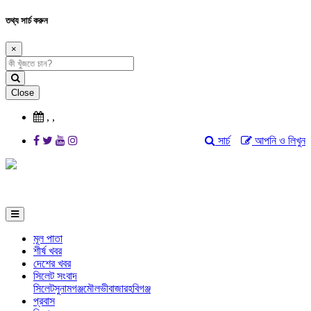
তথ্য সার্চ করুন
×
Close
,
,
সার্চ
আপনি ও লিখুন
মূল পাতা
শীর্ষ খবর
দেশের খবর
সিলেট সংবাদ
সিলেট
সুনামগঞ্জ
মৌলভীবাজার
হবিগঞ্জ
প্রবাস