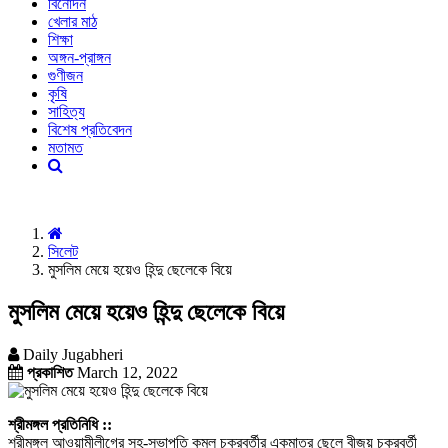
বিনোদন
খেলার মাঠ
শিক্ষা
অঙ্গন-প্রাঙ্গন
গুণীজন
কৃষি
সাহিত্য
বিশেষ প্রতিবেদন
মতামত
সিলেট
মুসলিম মেয়ে হয়েও হিন্দু ছেলেকে বিয়ে
মুসলিম মেয়ে হয়েও হিন্দু ছেলেকে বিয়ে
Daily Jugabheri
প্রকাশিত
March 12, 2022
শ্রীমঙ্গল প্রতিনিধি ::
শ্রীমঙ্গল আওয়ামীলীগের সহ-সভাপতি কমল চক্রবর্তীর একমাত্র ছেলে বীজয় চক্রবর্তী