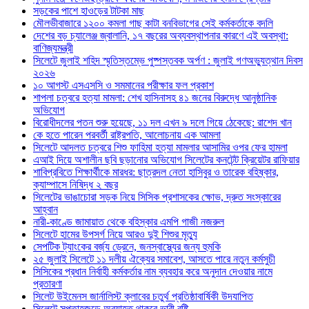
সড়কের পাশে হাওড়ের টাটকা মাছ
মৌলভীবাজারে ১২০০ কমলা গাছ কাটা বনবিভাগের সেই কর্মকর্তাকে বদলি
দেশের বড় চ্যালেঞ্জ জ্বালানি, ১৭ বছরের অব্যবস্থাপনার কারণে এই অবস্থা:
বাণিজ্যমন্ত্রী
সিলেটে জুলাই শহিদ স্মৃতিস্তম্ভে পুষ্পস্তবক অর্পণ : জুলাই গণঅভ্যুত্থান দিবস
২০২৬
১০ আগস্ট এসএসসি ও সমমানের পরীক্ষার ফল প্রকাশ
শাপলা চত্বরে হত্যা মামলা: শেখ হাসিনাসহ ৪১ জনের বিরুদ্ধে আনুষ্ঠানিক
অভিযোগ
বিরোধীদলের পতন শুরু হয়েছে, ১১ দল এখন ৯ দলে গিয়ে ঠেকেছে: রাশেদ খান
কে হতে পারেন পরবর্তী রাষ্ট্রপতি, আলোচনায় এক আমলা
সিলেটে আদলত চত্বরে শিশু ফাহিমা হত্যা মামলার আসামির ওপর ফের হামলা
এআই দিয়ে অশালীন ছবি ছড়ানোর অভিযোগ সিলেটের কনটেন্ট ক্রিয়েটর রাফিয়ার
শাবিপ্রবিতে শিক্ষার্থীকে মারধর: ছাত্রদল নেতা হাসিবুর ও তারেক বহিষ্কার,
ক্যাম্পাসে নিষিদ্ধ ২ বছর
সিলেটের ভাঙাচোরা সড়ক নিয়ে সিসিক প্রশাসকের ক্ষোভ, দ্রুত সংস্কারের
আহ্বান
নারী-কাণ্ডে জামায়াত থেকে বহিস্কার এমপি গাজী নজরুল
সিলেটে হামের উপসর্গ নিয়ে আরও দুই শিশুর মৃত্যু
সেপটিক ট্যাংকের বর্জ্য ড্রেনে, জনস্বাস্থ্যের জন্য হুমকি
২৫ জুলাই সিলেটে ১১ দলীয় ঐক্যের সমাবেশ, আসতে পারে নতুন কর্মসুচী
সিসিকের প্রধান নির্বাহী কর্মকর্তার নাম ব্যবহার করে অনুদান দেওয়ার নামে
প্রতারণা
সিলেট উইমেনস জার্নালিস্ট ক্লাবের চতুর্থ প্রতিষ্ঠাবার্ষিকী উদযাপিত
সিলেটে সপ্তাহজুড়ে অব্যাহত থাকবে ভারী বৃষ্টি