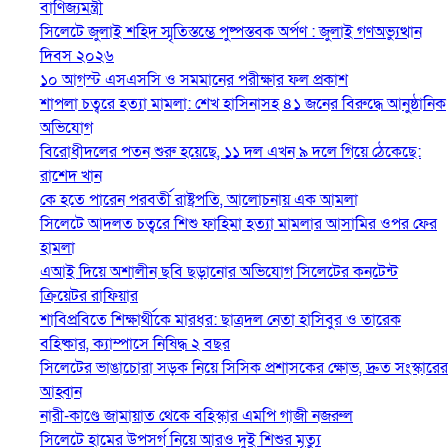
বাণিজ্যমন্ত্রী
সিলেটে জুলাই শহিদ স্মৃতিস্তম্ভে পুষ্পস্তবক অর্পণ : জুলাই গণঅভ্যুত্থান
দিবস ২০২৬
১০ আগস্ট এসএসসি ও সমমানের পরীক্ষার ফল প্রকাশ
শাপলা চত্বরে হত্যা মামলা: শেখ হাসিনাসহ ৪১ জনের বিরুদ্ধে আনুষ্ঠানিক
অভিযোগ
বিরোধীদলের পতন শুরু হয়েছে, ১১ দল এখন ৯ দলে গিয়ে ঠেকেছে:
রাশেদ খান
কে হতে পারেন পরবর্তী রাষ্ট্রপতি, আলোচনায় এক আমলা
সিলেটে আদলত চত্বরে শিশু ফাহিমা হত্যা মামলার আসামির ওপর ফের
হামলা
এআই দিয়ে অশালীন ছবি ছড়ানোর অভিযোগ সিলেটের কনটেন্ট
ক্রিয়েটর রাফিয়ার
শাবিপ্রবিতে শিক্ষার্থীকে মারধর: ছাত্রদল নেতা হাসিবুর ও তারেক
বহিষ্কার, ক্যাম্পাসে নিষিদ্ধ ২ বছর
সিলেটের ভাঙাচোরা সড়ক নিয়ে সিসিক প্রশাসকের ক্ষোভ, দ্রুত সংস্কারের
আহ্বান
নারী-কাণ্ডে জামায়াত থেকে বহিস্কার এমপি গাজী নজরুল
সিলেটে হামের উপসর্গ নিয়ে আরও দুই শিশুর মৃত্যু