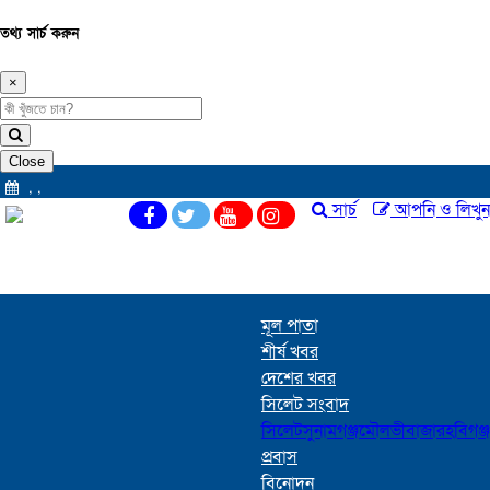
তথ্য সার্চ করুন
×
Close
,
,
সার্চ
আপনি ও লিখুন
মূল পাতা
শীর্ষ খবর
দেশের খবর
সিলেট সংবাদ
সিলেট
সুনামগঞ্জ
মৌলভীবাজার
হবিগঞ্জ
প্রবাস
বিনোদন