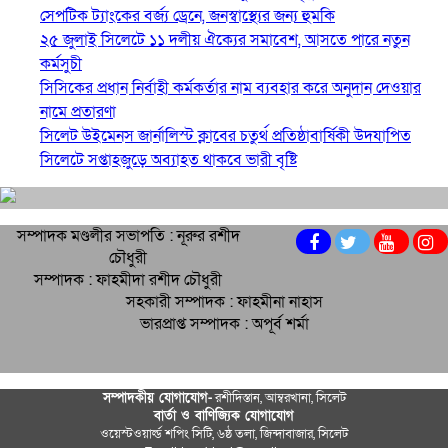
সেপটিক ট্যাংকের বর্জ্য ড্রেনে, জনস্বাস্থ্যের জন্য হুমকি
২৫ জুলাই সিলেটে ১১ দলীয় ঐক্যের সমাবেশ, আসতে পারে নতুন
কর্মসুচী
সিসিকের প্রধান নির্বাহী কর্মকর্তার নাম ব্যবহার করে অনুদান দেওয়ার
নামে প্রতারণা
সিলেট উইমেনস জার্নালিস্ট ক্লাবের চতুর্থ প্রতিষ্ঠাবার্ষিকী উদযাপিত
সিলেটে সপ্তাহজুড়ে অব্যাহত থাকবে ভারী বৃষ্টি
সম্পাদক মণ্ডলীর সভাপতি : নূরুর রশীদ
চৌধুরী
সম্পাদক : ফাহমীদা রশীদ চৌধুরী
সহকারী সম্পাদক : ফাহমীনা নাহাস
ভারপ্রাপ্ত সম্পাদক : অপূর্ব শর্মা
সম্পাদকীয় যােগাযোগ-
রশীদিস্তান, আম্বরখানা, সিলেট
বার্তা ও বাণিজ্যিক যোগাযােগ
ওয়েস্টওয়ার্ল্ড শপিং সিটি, ৬ষ্ঠ তলা, জিন্দাবাজার, সিলেট