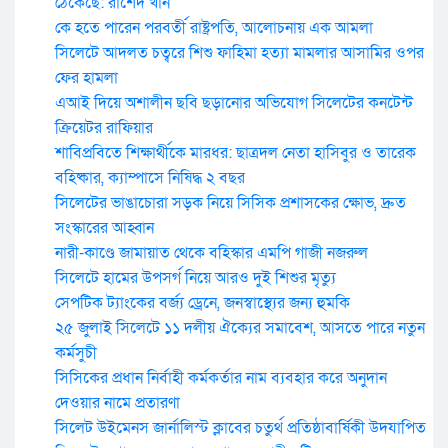
ঠেকেছে: রাশেদ খান
কে হতে পারেন পরবর্তী রাষ্ট্রপতি, আলোচনায় এক আমলা
সিলেটে আদলত চত্বরে শিশু ফাহিমা হত্যা মামলার আসামির ওপর
ফের হামলা
এআই দিয়ে অশালীন ছবি ছড়ানোর অভিযোগ সিলেটের কনটেন্ট
ক্রিয়েটর রাফিয়ার
শাবিপ্রবিতে শিক্ষার্থীকে মারধর: ছাত্রদল নেতা হাসিবুর ও তারেক
বহিষ্কার, ক্যাম্পাসে নিষিদ্ধ ২ বছর
সিলেটের ভাঙাচোরা সড়ক নিয়ে সিসিক প্রশাসকের ক্ষোভ, দ্রুত
সংস্কারের আহ্বান
নারী-কাণ্ডে জামায়াত থেকে বহিস্কার এমপি গাজী নজরুল
সিলেটে হামের উপসর্গ নিয়ে আরও দুই শিশুর মৃত্যু
সেপটিক ট্যাংকের বর্জ্য ড্রেনে, জনস্বাস্থ্যের জন্য হুমকি
২৫ জুলাই সিলেটে ১১ দলীয় ঐক্যের সমাবেশ, আসতে পারে নতুন
কর্মসুচী
সিসিকের প্রধান নির্বাহী কর্মকর্তার নাম ব্যবহার করে অনুদান
দেওয়ার নামে প্রতারণা
সিলেট উইমেনস জার্নালিস্ট ক্লাবের চতুর্থ প্রতিষ্ঠাবার্ষিকী উদযাপিত