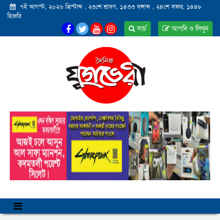
৭ই আগস্ট, ২০২৬ খ্রিস্টাব্দ
,
২৩শে শ্রাবণ, ১৪৩৩ বঙ্গাব্দ
,
২৪শে সফর, ১৪৪৮
হিজরি
সার্চ
আপনি ও লিখুন