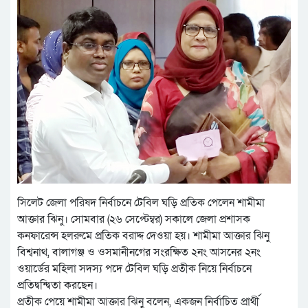
সিলেট জেলা পরিষদ নির্বাচনে টেবিল ঘড়ি প্রতিক পেলেন শামীমা
আক্তার ঝিনু। সোমবার (২৬ সেপ্টেম্বর) সকালে জেলা প্রশাসক
কনফারেন্স হলরুমে প্রতিক বরাদ্দ দেওয়া হয়। শামীমা আক্তার ঝিনু
বিশ্বনাথ, বালাগঞ্জ ও ওসমানীনগের সংরক্ষিত ২নং আসনের ২নং
ওয়ার্ডের মহিলা সদস্য পদে টেবিল ঘড়ি প্রতীক নিয়ে নির্বাচনে
প্রতিদ্বন্দ্বিতা করছেন।
প্রতীক পেয়ে শামীমা আক্তার ঝিনু বলেন, একজন নির্বাচিত প্রার্থী