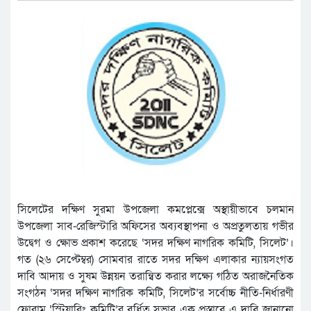
সিলেটের দক্ষিণ সুরমা উপজেলা কমপ্লেক্সে অস্থায়ীভাবে চলমান
উপজেলা সাব-রেজিস্টারি অফিসের অব্যবস্থাপনা ও অপ্রতুলতায় গভীর
উদ্বেগ ও ক্ষোভ প্রকাশ করেছে ‘সদর দক্ষিণ নাগরিক কমিটি, সিলেট’।
গত (২৬ সেপ্টেম্বর) সোমবার রাতে সদর দক্ষিণ এলাকার ন্যায়সংগত
দাবি আদায় ও সুষম উন্নয়ন তরান্বিত করার লক্ষ্যে গঠিত অরাজনৈতিক
সংগঠন ‘সদর দক্ষিণ নাগরিক কমিটি, সিলেট’র সর্বোচ্চ নীতি-নির্ধারণী
ফোরাম ‘স্টিয়ারিং কমিটি’র বর্ধিত সভার এক প্রস্তাবে এ দাবি জানানো