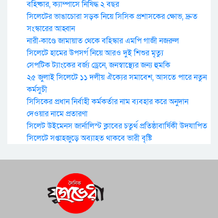
বহিষ্কার, ক্যাম্পাসে নিষিদ্ধ ২ বছর
সিলেটের ভাঙাচোরা সড়ক নিয়ে সিসিক প্রশাসকের ক্ষোভ, দ্রুত
সংস্কারের আহ্বান
নারী-কাণ্ডে জামায়াত থেকে বহিস্কার এমপি গাজী নজরুল
সিলেটে হামের উপসর্গ নিয়ে আরও দুই শিশুর মৃত্যু
সেপটিক ট্যাংকের বর্জ্য ড্রেনে, জনস্বাস্থ্যের জন্য হুমকি
২৫ জুলাই সিলেটে ১১ দলীয় ঐক্যের সমাবেশ, আসতে পারে নতুন
কর্মসুচী
সিসিকের প্রধান নির্বাহী কর্মকর্তার নাম ব্যবহার করে অনুদান
দেওয়ার নামে প্রতারণা
সিলেট উইমেনস জার্নালিস্ট ক্লাবের চতুর্থ প্রতিষ্ঠাবার্ষিকী উদযাপিত
সিলেটে সপ্তাহজুড়ে অব্যাহত থাকবে ভারী বৃষ্টি