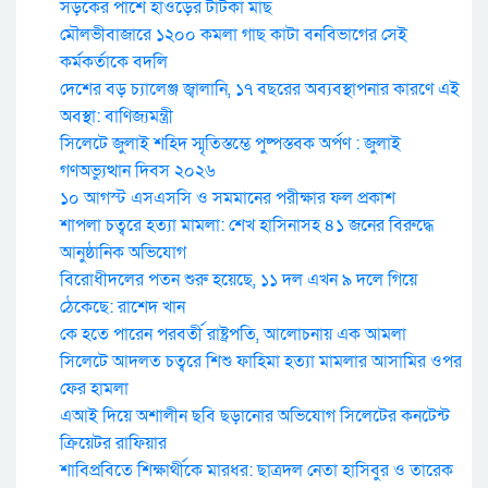
সড়কের পাশে হাওড়ের টাটকা মাছ
মৌলভীবাজারে ১২০০ কমলা গাছ কাটা বনবিভাগের সেই
কর্মকর্তাকে বদলি
দেশের বড় চ্যালেঞ্জ জ্বালানি, ১৭ বছরের অব্যবস্থাপনার কারণে এই
অবস্থা: বাণিজ্যমন্ত্রী
সিলেটে জুলাই শহিদ স্মৃতিস্তম্ভে পুষ্পস্তবক অর্পণ : জুলাই
গণঅভ্যুত্থান দিবস ২০২৬
১০ আগস্ট এসএসসি ও সমমানের পরীক্ষার ফল প্রকাশ
শাপলা চত্বরে হত্যা মামলা: শেখ হাসিনাসহ ৪১ জনের বিরুদ্ধে
আনুষ্ঠানিক অভিযোগ
বিরোধীদলের পতন শুরু হয়েছে, ১১ দল এখন ৯ দলে গিয়ে
ঠেকেছে: রাশেদ খান
কে হতে পারেন পরবর্তী রাষ্ট্রপতি, আলোচনায় এক আমলা
সিলেটে আদলত চত্বরে শিশু ফাহিমা হত্যা মামলার আসামির ওপর
ফের হামলা
এআই দিয়ে অশালীন ছবি ছড়ানোর অভিযোগ সিলেটের কনটেন্ট
ক্রিয়েটর রাফিয়ার
শাবিপ্রবিতে শিক্ষার্থীকে মারধর: ছাত্রদল নেতা হাসিবুর ও তারেক