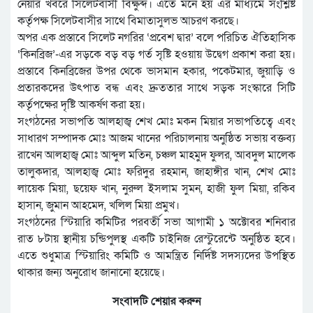
নেয়ার খবরে সিলেটবাসী বিক্ষুব্দ। এতে মনে হয় এর মাধ্যমে সংশ্লিষ্ট
কর্তৃপক্ষ সিলেটবাসীর সাথে বিমাতাসুলভ আচরণ করছে।
অপর এক প্রস্তাবে সিলেট নগরির ‘প্রবেশ দ্বার’ বলে পরিচিত ঐতিহাসিক
‘কিনব্রিজ’-এর সড়কে বড় বড় গর্ত সৃষ্টি হওয়ায় উদ্বেগ প্রকাশ করা হয়।
প্রস্তাবে কিনব্রিজের উপর থেকে ভাসমান হকার, পকেটমার, জুয়াড়ি ও
প্রতারকদের উৎপাত বন্ধ এবং দ্রুততার সাথে সড়ক সংস্কারে সিটি
কর্তৃপক্ষের দৃষ্টি আকর্ষণ করা হয়।
সংগঠনের সভাপতি আলহাজ্ব শেখ মোঃ মকন মিয়ার সভাপতিত্বে এবং
সাধারণ সম্পাদক মোঃ আজম খানের পরিচালনায় অনুষ্ঠিত সভায় বক্তব্য
রাখেন আলহাজ্ব মোঃ আব্দুল মতিন, চঞ্চল মাহমুদ ফুলর, আবদুল মালেক
তালুকদার, আলহাজ্ব মোঃ ফরিদুর রহমান, জাহাঙ্গীর খান, শেখ মোঃ
লায়েক মিয়া, ছয়েফ খান, নুরুল ইসলাম সুমন, হাজী ফুল মিয়া, রকিব
হাসান, জুমান আহমেদ, খলিল মিয়া প্রমুখ।
সংগঠনের স্টিয়ারি কমিটির পরবর্তী সভা আগামী ১ অক্টোবর শনিবার
রাত ৮টায় স্থানীয় চন্ডিপুলস্থ একটি চাইনিজ রেস্টুরেন্টে অনুষ্ঠিত হবে।
এতে শুধুমাত্র স্টিয়ারিং কমিটি ও আমন্ত্রিত নির্দিষ্ট সদস্যদের উপস্থিত
থাকার জন্য অনুরোধ জানানো হয়েছে।
সংবাদটি শেয়ার করুন