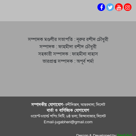
সম্পাদক মণ্ডলীর সভাপতি : নূরুর রশীদ চৌধুরী
সম্পাদক : ফাহমীদা রশীদ চৌধুরী
সহকারী সম্পাদক : ফাহমীনা নাহাস
ভারপ্রাপ্ত সম্পাদক : অপূর্ব শর্মা
সম্পাদকীয় যােগাযোগ-
রশীদিস্তান, আম্বরখানা, সিলেট
বার্তা ও বাণিজ্যিক যোগাযােগ
ওয়েস্টওয়ার্ল্ড শপিং সিটি, ৬ষ্ঠ তলা, জিন্দাবাজার, সিলেট
Email-jugabheri@gmail.com
Design & Developed by
best-bd