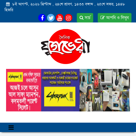
৮ই আগস্ট, ২০২৬ খ্রিস্টাব্দ
,
২৪শে শ্রাবণ, ১৪৩৩ বঙ্গাব্দ
,
২৫শে সফর, ১৪৪৮
হিজরি
সার্চ
আপনি ও লিখুন