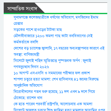
সাম্প্রতিক সংবাদ
সুনামগঞ্জে কলেজছাত্রীকে ধর্ষণের অভিযোগ, মসজিদের ইমাম
গ্রেপ্তার
সড়কের পাশে হাওড়ের টাটকা মাছ
মৌলভীবাজারে ১২০০ কমলা গাছ কাটা বনবিভাগের সেই
কর্মকর্তাকে বদলি
দেশের বড় চ্যালেঞ্জ জ্বালানি, ১৭ বছরের অব্যবস্থাপনার কারণে এই
অবস্থা: বাণিজ্যমন্ত্রী
সিলেটে জুলাই শহিদ স্মৃতিস্তম্ভে পুষ্পস্তবক অর্পণ : জুলাই
গণঅভ্যুত্থান দিবস ২০২৬
১০ আগস্ট এসএসসি ও সমমানের পরীক্ষার ফল প্রকাশ
শাপলা চত্বরে হত্যা মামলা: শেখ হাসিনাসহ ৪১ জনের বিরুদ্ধে
আনুষ্ঠানিক অভিযোগ
বিরোধীদলের পতন শুরু হয়েছে, ১১ দল এখন ৯ দলে গিয়ে
ঠেকেছে: রাশেদ খান
কে হতে পারেন পরবর্তী রাষ্ট্রপতি, আলোচনায় এক আমলা
সিলেটে আদলত চত্বরে শিশু ফাহিমা হত্যা মামলার আসামির ওপর