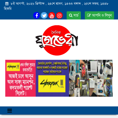
৮ই আগস্ট, ২০২৬ খ্রিস্টাব্দ
,
২৪শে শ্রাবণ, ১৪৩৩ বঙ্গাব্দ
,
২৫শে সফর, ১৪৪৮
হিজরি
সার্চ
আপনি ও লিখুন