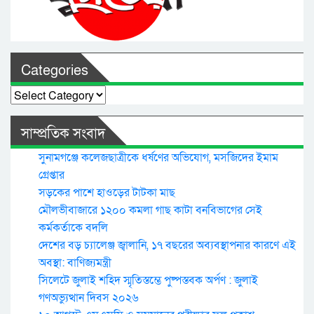
Categories
Categories
সাম্প্রতিক সংবাদ
সুনামগঞ্জে কলেজছাত্রীকে ধর্ষণের অভিযোগ, মসজিদের ইমাম
গ্রেপ্তার
সড়কের পাশে হাওড়ের টাটকা মাছ
মৌলভীবাজারে ১২০০ কমলা গাছ কাটা বনবিভাগের সেই
কর্মকর্তাকে বদলি
দেশের বড় চ্যালেঞ্জ জ্বালানি, ১৭ বছরের অব্যবস্থাপনার কারণে এই
অবস্থা: বাণিজ্যমন্ত্রী
সিলেটে জুলাই শহিদ স্মৃতিস্তম্ভে পুষ্পস্তবক অর্পণ : জুলাই
গণঅভ্যুত্থান দিবস ২০২৬