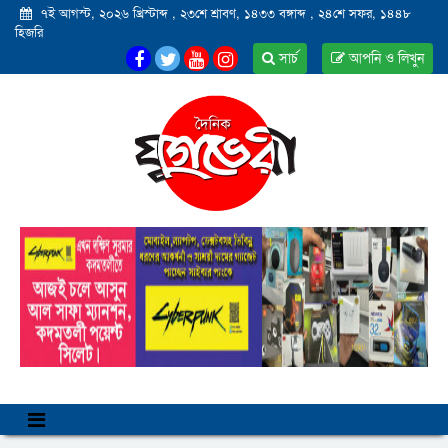
৭ই আগস্ট, ২০২৬ খ্রিস্টাব্দ
,
২৩শে শ্রাবণ, ১৪৩৩ বঙ্গাব্দ
,
২৪শে সফর, ১৪৪৮
হিজরি
সার্চ
আপনি ও লিখুন