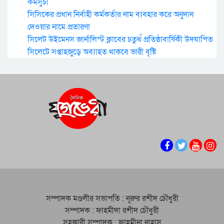
কর্মসুচী
সিসিকের প্রধান নির্বাহী কর্মকর্তার নাম ব্যবহার করে অনুদান
দেওয়ার নামে প্রতারণা
সিলেট উইমেনস জার্নালিস্ট ক্লাবের চতুর্থ প্রতিষ্ঠাবার্ষিকী উদযাপিত
সিলেটে সপ্তাহজুড়ে অব্যাহত থাকবে ভারী বৃষ্টি
সম্পাদক মণ্ডলীর সভাপতি : নূরুর রশীদ চৌধুরী
সম্পাদক : ফাহমীদা রশীদ চৌধুরী
সহকারী সম্পাদক : ফাহমীনা নাহাস