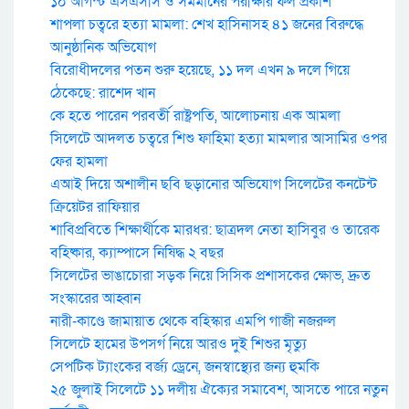
১০ আগস্ট এসএসসি ও সমমানের পরীক্ষার ফল প্রকাশ
শাপলা চত্বরে হত্যা মামলা: শেখ হাসিনাসহ ৪১ জনের বিরুদ্ধে
আনুষ্ঠানিক অভিযোগ
বিরোধীদলের পতন শুরু হয়েছে, ১১ দল এখন ৯ দলে গিয়ে
ঠেকেছে: রাশেদ খান
কে হতে পারেন পরবর্তী রাষ্ট্রপতি, আলোচনায় এক আমলা
সিলেটে আদলত চত্বরে শিশু ফাহিমা হত্যা মামলার আসামির ওপর
ফের হামলা
এআই দিয়ে অশালীন ছবি ছড়ানোর অভিযোগ সিলেটের কনটেন্ট
ক্রিয়েটর রাফিয়ার
শাবিপ্রবিতে শিক্ষার্থীকে মারধর: ছাত্রদল নেতা হাসিবুর ও তারেক
বহিষ্কার, ক্যাম্পাসে নিষিদ্ধ ২ বছর
সিলেটের ভাঙাচোরা সড়ক নিয়ে সিসিক প্রশাসকের ক্ষোভ, দ্রুত
সংস্কারের আহ্বান
নারী-কাণ্ডে জামায়াত থেকে বহিস্কার এমপি গাজী নজরুল
সিলেটে হামের উপসর্গ নিয়ে আরও দুই শিশুর মৃত্যু
সেপটিক ট্যাংকের বর্জ্য ড্রেনে, জনস্বাস্থ্যের জন্য হুমকি
২৫ জুলাই সিলেটে ১১ দলীয় ঐক্যের সমাবেশ, আসতে পারে নতুন