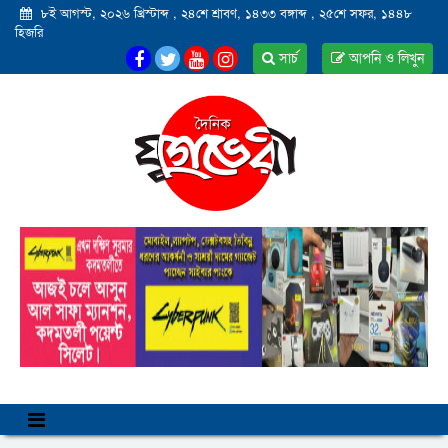
৮ই আগস্ট, ২০২৬ খ্রিস্টাব্দ
,
২৪শে শ্রাবণ, ১৪৩৩ বঙ্গাব্দ
,
২৫শে সফর, ১৪৪৮
হিজরি
সার্চ
আপনি ও লিখুন