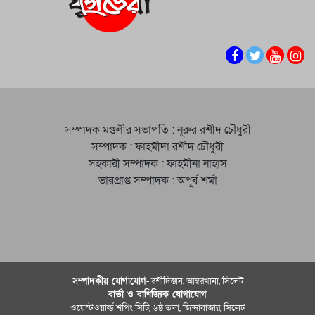
সম্পাদক মণ্ডলীর সভাপতি : নূরুর রশীদ চৌধুরী
সম্পাদক : ফাহমীদা রশীদ চৌধুরী
সহকারী সম্পাদক : ফাহমীনা নাহাস
ভারপ্রাপ্ত সম্পাদক : অপূর্ব শর্মা
সম্পাদকীয় যােগাযোগ-
রশীদিস্তান, আম্বরখানা, সিলেট
বার্তা ও বাণিজ্যিক যোগাযােগ
ওয়েস্টওয়ার্ল্ড শপিং সিটি, ৬ষ্ঠ তলা, জিন্দাবাজার, সিলেট