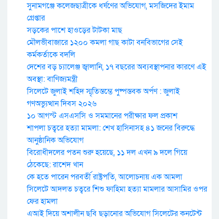
সুনামগঞ্জে কলেজছাত্রীকে ধর্ষণের অভিযোগ, মসজিদের ইমাম
গ্রেপ্তার
সড়কের পাশে হাওড়ের টাটকা মাছ
মৌলভীবাজারে ১২০০ কমলা গাছ কাটা বনবিভাগের সেই
কর্মকর্তাকে বদলি
দেশের বড় চ্যালেঞ্জ জ্বালানি, ১৭ বছরের অব্যবস্থাপনার কারণে এই
অবস্থা: বাণিজ্যমন্ত্রী
সিলেটে জুলাই শহিদ স্মৃতিস্তম্ভে পুষ্পস্তবক অর্পণ : জুলাই
গণঅভ্যুত্থান দিবস ২০২৬
১০ আগস্ট এসএসসি ও সমমানের পরীক্ষার ফল প্রকাশ
শাপলা চত্বরে হত্যা মামলা: শেখ হাসিনাসহ ৪১ জনের বিরুদ্ধে
আনুষ্ঠানিক অভিযোগ
বিরোধীদলের পতন শুরু হয়েছে, ১১ দল এখন ৯ দলে গিয়ে
ঠেকেছে: রাশেদ খান
কে হতে পারেন পরবর্তী রাষ্ট্রপতি, আলোচনায় এক আমলা
সিলেটে আদলত চত্বরে শিশু ফাহিমা হত্যা মামলার আসামির ওপর
ফের হামলা
এআই দিয়ে অশালীন ছবি ছড়ানোর অভিযোগ সিলেটের কনটেন্ট