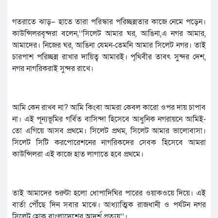
গতরাতে ঝাড়– হাতে তারা পরিস্কার পরিচ্ছন্নতার কাজে নেমে পড়েন।
কাউন্সিলরবৃন্দরা বলেন,‘‘সিলেট আমার ঘর, আঙিনা,এ নগর আমার,
আমাদের। নিজের ঘর, আঙিনা যেমন-তেমনি আমার সিলেট নগর। তাই
চারপাশ পরিচ্ছন্ন রাখার দায়িত্ব আমারই। পৃথিবীর তাবৎ সুন্দর দেশ,
নগর নাগরিকরাই সুন্দর রাখে।
আমি কেন রাখব না? আমি কিংবা আমরা কেবল কারো ওপর দায় চাপাব
না। এই পূন্যভূমির গর্বিত বাসিন্দা হিসেবে আধুনিক নগরায়নে আমিই-
তো এগিয়ে আসব প্রথমে। সিলেট প্রথম, সিলেট আমার ভালোবাসা।
সিলেট সিটি করপোরেশনের নাগরিকদের সেবক হিসেবে আমরা
কাউন্সিলরা এই কাজে হাত লাগাতে হবে প্রথমে।
তাই আমাদের শুরুটা হলো ধোপাদিঘির পারের ওয়াকওয়ে দিয়ে। এই
বার্তা পৌঁছে দিন সবার মাঝে। আধ্যাত্মিক রাজধানী ও পর্যটন নগর
সিলেট হোক বাংলাদেশের আদর্শ প্রত্যয়’’।