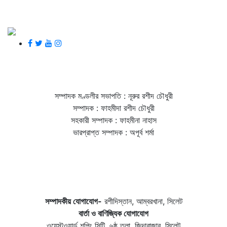
সম্পাদক মণ্ডলীর সভাপতি : নূরুর রশীদ চৌধুরী
সম্পাদক : ফাহমীদা রশীদ চৌধুরী
সহকারী সম্পাদক : ফাহমীনা নাহাস
ভারপ্রাপ্ত সম্পাদক : অপূর্ব শর্মা
সম্পাদকীয় যােগাযোগ-
রশীদিস্তান, আম্বরখানা, সিলেট
বার্তা ও বাণিজ্যিক যোগাযােগ
ওয়েস্টওয়ার্ল্ড শপিং সিটি, ৬ষ্ঠ তলা, জিন্দাবাজার, সিলেট