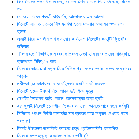
বিরোধীদলের পতন শুরু হয়েছে, ১১ দল এখন ৯ দলে গিয়ে ঠেকেছে: রাশেদ
খান
কে হতে পারেন পরবর্তী রাষ্ট্রপতি, আলোচনায় এক আমলা
সিলেটে আদলত চত্বরে শিশু ফাহিমা হত্যা মামলার আসামির ওপর ফের
হামলা
এআই দিয়ে অশালীন ছবি ছড়ানোর অভিযোগ সিলেটের কনটেন্ট ক্রিয়েটর
রাফিয়ার
শাবিপ্রবিতে শিক্ষার্থীকে মারধর: ছাত্রদল নেতা হাসিবুর ও তারেক বহিষ্কার,
ক্যাম্পাসে নিষিদ্ধ ২ বছর
সিলেটের ভাঙাচোরা সড়ক নিয়ে সিসিক প্রশাসকের ক্ষোভ, দ্রুত সংস্কারের
আহ্বান
নারী-কাণ্ডে জামায়াত থেকে বহিস্কার এমপি গাজী নজরুল
সিলেটে হামের উপসর্গ নিয়ে আরও দুই শিশুর মৃত্যু
সেপটিক ট্যাংকের বর্জ্য ড্রেনে, জনস্বাস্থ্যের জন্য হুমকি
২৫ জুলাই সিলেটে ১১ দলীয় ঐক্যের সমাবেশ, আসতে পারে নতুন কর্মসুচী
সিসিকের প্রধান নির্বাহী কর্মকর্তার নাম ব্যবহার করে অনুদান দেওয়ার নামে
প্রতারণা
সিলেট উইমেনস জার্নালিস্ট ক্লাবের চতুর্থ প্রতিষ্ঠাবার্ষিকী উদযাপিত
সিলেটে সপ্তাহজুড়ে অব্যাহত থাকবে ভারী বৃষ্টি