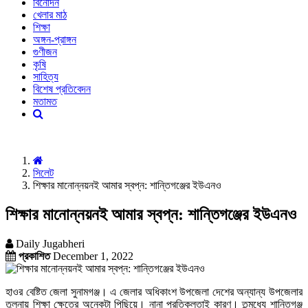
বিনোদন
খেলার মাঠ
শিক্ষা
অঙ্গন-প্রাঙ্গন
গুণীজন
কৃষি
সাহিত্য
বিশেষ প্রতিবেদন
মতামত
সিলেট
শিক্ষার মানোন্নয়নই আমার স্বপ্ন: শান্তিগঞ্জের ইউএনও
শিক্ষার মানোন্নয়নই আমার স্বপ্ন: শান্তিগঞ্জের ইউএনও
Daily Jugabheri
প্রকাশিত
December 1, 2022
হাওর বেষ্টিত জেলা সুনামগঞ্জ। এ জেলার অধিকাংশ উপজেলা দেশের অন্যান্য উপজেলার
তুলনায় শিক্ষা ক্ষেত্রে অনেকটা পিছিয়ে। নানা প্রতিকূলতাই কারণ। তন্মধ্যে শান্তিগঞ্জ