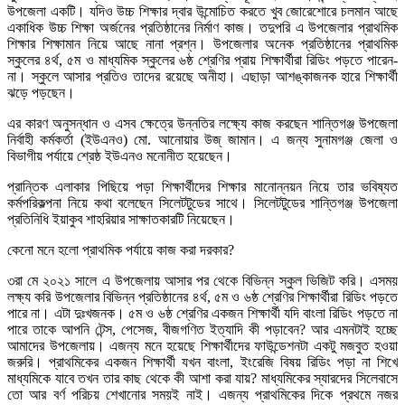
উপজেলা একটি। যদিও উচ্চ শিক্ষার দ্বার উন্মোচিত করতে খুব জোরেশোরে চলমান আছে
একাধিক উচ্চ শিক্ষা অর্জনের প্রতিষ্ঠানের নির্মাণ কাজ। তদুপরি এ উপজেলার প্রাথমিক
শিক্ষার শিক্ষামান নিয়ে আছে নানা প্রশ্ন। উপজেলার অনেক প্রতিষ্ঠানের প্রাথমিক
স্কুলের ৪র্থ, ৫ম ও মাধ্যমিক স্কুলের ৬ষ্ঠ শ্রেণির প্রায় শিক্ষার্থীরা রিডিং পড়তে পারেন-
না। স্কুলে আসার প্রতিও তাদের রয়েছে অনীহা। এছাড়া আশঙ্কাজনক হারে শিক্ষার্থী
ঝড়ে পড়ছেন।
এর কারণ অনুসন্ধান ও এসব ক্ষেত্রে উন্নতির লক্ষ্যে কাজ করছেন শান্তিগঞ্জ উপজেলা
নির্বাহী কর্মকর্তা (ইউএনও) মো. আনোয়ার উজ্ জামান। এ জন্য সুনামগঞ্জ জেলা ও
বিভাগীয় পর্যায়ে শ্রেষ্ঠ ইউএনও মনোনীত হয়েছেন।
প্রান্তিক এলাকার পিছিয়ে পড়া শিক্ষার্থীদের শিক্ষার মানোন্নয়ন নিয়ে তার ভবিষ্যত
কর্মপরিকল্পনা নিয়ে কথা বলেছেন সিলেটটুডের সাথে। সিলেটটুডের শান্তিগঞ্জ উপজেলা
প্রতিনিধি ইয়াকুব শাহরিয়ার সাক্ষাতকারটি নিয়েছেন।
কেনো মনে হলো প্রাথমিক পর্যায়ে কাজ করা দরকার?
৩রা মে ২০২১ সালে এ উপজেলায় আসার পর থেকে বিভিন্ন স্কুল ভিজিট করি। এসময়
লক্ষ্য করি উপজেলার বিভিন্ন প্রতিষ্ঠানের ৪র্থ, ৫ম ও ৬ষ্ঠ শ্রেণির শিক্ষার্থীরা রিডিং পড়তে
পারে না। এটা দুঃখজনক। ৫ম ও ৬ষ্ঠ শ্রেণির একজন শিক্ষার্থী যদি বাংলা রিডিং পড়তে না
পারে তাকে আপনি টেন্স, পেসেজ, বীজগণিত ইত্যাদি কী পড়াবেন? আর এমনটাই হচ্ছে
আমাদের উপজেলায়। এজন্য মনে হয়েছে শিক্ষার্থীদের ফাউন্ডেশনটা একটু মজবুত হওয়া
জরুরি। প্রাথমিকের একজন শিক্ষার্থী যখন বাংলা, ইংরেজি বিষয় রিডিং পড়া না শিখে
মাধ্যমিকে যাবে তখন তার কাছ থেকে কী আশা করা যায়? মাধ্যমিকের স্যারদের সিলেবাসে
তো আর বর্ণ পরিচয় শেখানোর সময়ই নাই। এজন্য প্রাথমিকের দিকে প্রথমে নজর