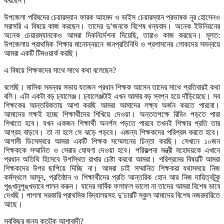
করছেন।
উপজেলা পরিষদের চেয়ারম্যান ফারক আহমদ ও ভাইস চেয়ারম্যান প্রভাষক নূর হোসেনও
সরাসরি এ বিষয়ে কাজ করছেন। তাদের দু’জনকে বিশেষ ধন্যবাদ। অনেক ইউনিয়নের
অনেক চেয়ারম্যানকেও আমরা দিকনির্দেশনা দিয়েছি, তারাও কাজ করছেন। মূলত:
উপজেলায় প্রাথমিক শিক্ষার মানোন্নয়নে জনপ্রতিনিধি ও প্রশাসনের লোকদের সমন্বয়ে
আমরা একটি টিমওয়ার্ক করছি।
এ বিষয়ে শিক্ষকদের সাথে সাথে কথা বলেছেন?
বলেছি। মাসিক সমন্বয় সভায় যতজন প্রধান শিক্ষক আসেন তাদের সাথে প্রতিবারই কথা
বলি। এটা একটা বড় চ্যালেঞ্জ। চ্যালেঞ্জটাই এখন আমার বড় স্বপ্ন হয়ে দাঁড়িয়েছে। সব
শিক্ষকের আন্তরিকতায় আশা করছি আমরা আমাদের লক্ষ্য অর্জন করতে পারবো।
আমাদের লক্ষই হচ্ছে শিক্ষার্থীদের শিখিয়ে দেওয়া। অন্ততপক্ষে রিডিং পড়তে পারা
শিখাতে হবে। যখন একজন শিক্ষার্থী অনর্গল পড়তে পারবে তখনই শিক্ষার প্রতি তার
আগ্রহ বাড়বে। তা না হলে সে ঝড়ে পড়বে। এজন্য শিক্ষকদের পরিশ্রম করতে হবে।
আগামী ডিসেম্বরে আমরা একটি শিক্ষক সম্মেলনের চিন্তা করছি। সেখানে ১০জন
শিক্ষককে সম্মানিত ও সেরার ঘোষণা দেওয়া হবে। পরিকল্পনা মন্ত্রী মহোদয়কে এখানে
প্রধান অতিথি হিসেবে উপস্থিত রাখার চেষ্টা করবো আমরা। পরিশ্রমের বিষয়টি আমরা
শিক্ষকদের উপর ছাপিয়ে দিচ্ছি না। আমরা চাই সম্মানিত শিক্ষকরা যথাসময়ে নিজ
কর্মস্থলে আসুন, প্রতিষ্ঠান ও শিক্ষার্থীদের প্রতি আন্তরিক হোন আর নিজ দায়িত্বটুকু
পুঙ্খানুপুঙ্খভাবে পালন করুন। যাদের সার্বিক ফলাফল ভালো না তাদের আমরা বিশেষ ভাবে
দেখছি। পাগলা সরকারি প্রাথমিক বিদ্যালয়সহ দু’চারটি স্কুল আমাদের বিশেষ নজরদারিতে
আছে।
সবকিছুর জন্য কতটুকু আশাবাদী?