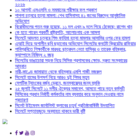
২০২৬
১০ আগস্ট এসএসসি ও সমমানের পরীক্ষার ফল প্রকাশ
শাপলা চত্বরে হত্যা মামলা: শেখ হাসিনাসহ ৪১ জনের বিরুদ্ধে আনুষ্ঠানিক
অভিযোগ
বিরোধীদলের পতন শুরু হয়েছে, ১১ দল এখন ৯ দলে গিয়ে ঠেকেছে: রাশেদ খান
কে হতে পারেন পরবর্তী রাষ্ট্রপতি, আলোচনায় এক আমলা
সিলেটে আদলত চত্বরে শিশু ফাহিমা হত্যা মামলার আসামির ওপর ফের হামলা
এআই দিয়ে অশালীন ছবি ছড়ানোর অভিযোগ সিলেটের কনটেন্ট ক্রিয়েটর রাফিয়ার
শাবিপ্রবিতে শিক্ষার্থীকে মারধর: ছাত্রদল নেতা হাসিবুর ও তারেক বহিষ্কার,
ক্যাম্পাসে নিষিদ্ধ ২ বছর
সিলেটের ভাঙাচোরা সড়ক নিয়ে সিসিক প্রশাসকের ক্ষোভ, দ্রুত সংস্কারের
আহ্বান
নারী-কাণ্ডে জামায়াত থেকে বহিস্কার এমপি গাজী নজরুল
সিলেটে হামের উপসর্গ নিয়ে আরও দুই শিশুর মৃত্যু
সেপটিক ট্যাংকের বর্জ্য ড্রেনে, জনস্বাস্থ্যের জন্য হুমকি
২৫ জুলাই সিলেটে ১১ দলীয় ঐক্যের সমাবেশ, আসতে পারে নতুন কর্মসুচী
সিসিকের প্রধান নির্বাহী কর্মকর্তার নাম ব্যবহার করে অনুদান দেওয়ার নামে
প্রতারণা
সিলেট উইমেনস জার্নালিস্ট ক্লাবের চতুর্থ প্রতিষ্ঠাবার্ষিকী উদযাপিত
সিলেটে সপ্তাহজুড়ে অব্যাহত থাকবে ভারী বৃষ্টি