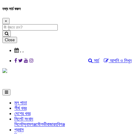
তথ্য সার্চ করুন
×
Close
,
,
সার্চ
আপনি ও লিখুন
মূল পাতা
শীর্ষ খবর
দেশের খবর
সিলেট সংবাদ
সিলেট
সুনামগঞ্জ
মৌলভীবাজার
হবিগঞ্জ
প্রবাস