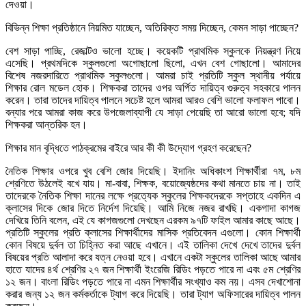
দেওয়া।
বিভিন্ন শিক্ষা প্রতিষ্ঠানে নিয়মিত যাচ্ছেন, অতিরিক্ত সময় দিচ্ছেন, কেমন সাড়া পাচ্ছেন?
বেশ সাড়া পাচ্ছি, রেজাল্টও ভালো হচ্ছে। কয়েকটি প্রাথমিক স্কুলকে নিয়ন্ত্রণ নিয়ে
এসেছি। প্রথমদিকে স্কুলগুলো অগোছালো ছিলো, এখন বেশ গোছালো। আমাদের
বিশেষ নজরদারিতে প্রাথমিক স্কুলগুলো। আমরা চাই প্রতিটি স্কুল স্থানীয় পর্যায়ে
শিক্ষার রোল মডেল হোক। শিক্ষকরা তাদের ওপর অর্পিত দায়িত্ব গুরুত্ব সহকারে পালন
করেন। তারা তাদের দায়িত্ব পালনে সচেষ্ট হলে আমরা আরও বেশি ভালো ফলাফল পাবো।
বন্যার পরে আমরা কাজ করে উপজেলাব্যাপী যে সাড়া পেয়েছি তা আরো ভালো হবে; যদি
শিক্ষকরা আন্তরিক হন।
শিক্ষার মান বৃদ্ধিতে পাঠক্রমের বাইরে আর কী কী উদ্যোগ গ্রহণ করেছেন?
নৈতিক শিক্ষার ওপরে খুব বেশি জোর দিয়েছি। ইদানিং অধিকাংশ শিক্ষার্থীরা ৭ম, ৮ম
শ্রেণিতে উঠলেই বখে যায়। মা-বাবা, শিক্ষক, বয়োজ্যেষ্ঠদের কথা মানতে চায় না। তাই
তাদেরকে নৈতিক শিক্ষা দানের লক্ষে প্রত্যেক স্কুলের শিক্ষকদেরকে সপ্তাহে একদিন এ
ক্লাসের দিকে জোর দিতে নির্দেশ দিয়েছি। আমি নিজে নজর রাখছি। একগাদা কাগজ
দেখিয়ে তিনি বলেন, এই যে কাগজগুলো দেখছেন এরকম ৯৭টি ফাইল আমার কাছে আছে।
প্রতিটি স্কুলের প্রতি ক্লাসের শিক্ষার্থীদের মাসিক প্রতিবেদন এগুলো। কোন শিক্ষার্থী
কোন বিষয়ে দুর্বল তা চিহ্নিত করা আছে এখানে। এই তালিকা দেখে দেখে তাদের দুর্বল
বিষয়ের প্রতি আলাদা করে যত্ন নেওয়া হবে। এখানে একটা স্কুলের তালিকা আছে আমার
হাতে যাদের ৪র্থ শ্রেণির ২৭ জন শিক্ষার্থী ইংরেজি রিডিং পড়তে পারে না এবং ৫ম শ্রেণির
১২ জন। বাংলা রিডিং পড়তে পারে না এমন শিক্ষার্থীর সংখ্যাও কম নয়। এসব দেখাশোনা
করার জন্য ১২ জন কর্মকর্তাকে ট্যাগ করে দিয়েছি। তারা ট্যাগ অফিসারের দায়িত্ব পালন