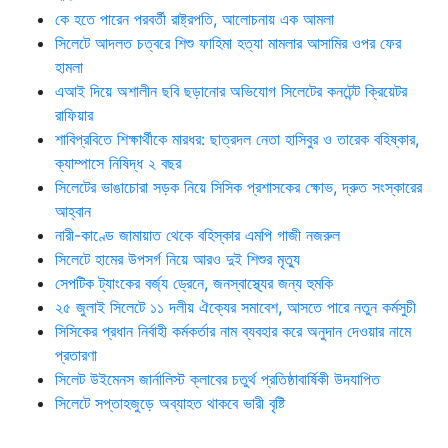
কে হতে পারেন পরবর্তী রাষ্ট্রপতি, আলোচনায় এক আমলা
সিলেটে আদলত চত্বরে শিশু ফাহিমা হত্যা মামলার আসামির ওপর ফের
হামলা
এআই দিয়ে অশালীন ছবি ছড়ানোর অভিযোগ সিলেটের কনটেন্ট ক্রিয়েটর
রাফিয়ার
শাবিপ্রবিতে শিক্ষার্থীকে মারধর: ছাত্রদল নেতা হাসিবুর ও তারেক বহিষ্কার,
ক্যাম্পাসে নিষিদ্ধ ২ বছর
সিলেটের ভাঙাচোরা সড়ক নিয়ে সিসিক প্রশাসকের ক্ষোভ, দ্রুত সংস্কারের
আহ্বান
নারী-কাণ্ডে জামায়াত থেকে বহিস্কার এমপি গাজী নজরুল
সিলেটে হামের উপসর্গ নিয়ে আরও দুই শিশুর মৃত্যু
সেপটিক ট্যাংকের বর্জ্য ড্রেনে, জনস্বাস্থ্যের জন্য হুমকি
২৫ জুলাই সিলেটে ১১ দলীয় ঐক্যের সমাবেশ, আসতে পারে নতুন কর্মসুচী
সিসিকের প্রধান নির্বাহী কর্মকর্তার নাম ব্যবহার করে অনুদান দেওয়ার নামে
প্রতারণা
সিলেট উইমেনস জার্নালিস্ট ক্লাবের চতুর্থ প্রতিষ্ঠাবার্ষিকী উদযাপিত
সিলেটে সপ্তাহজুড়ে অব্যাহত থাকবে ভারী বৃষ্টি