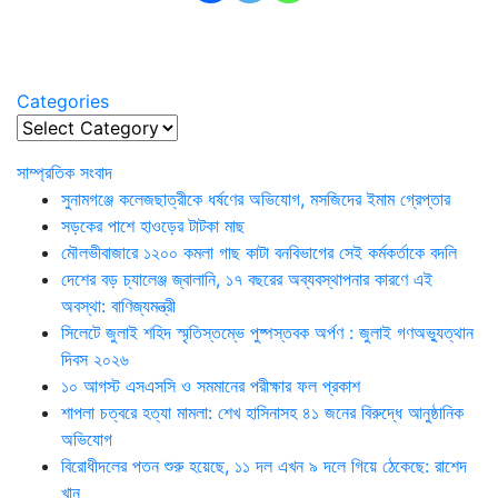
Categories
Categories
সাম্প্রতিক সংবাদ
সুনামগঞ্জে কলেজছাত্রীকে ধর্ষণের অভিযোগ, মসজিদের ইমাম গ্রেপ্তার
সড়কের পাশে হাওড়ের টাটকা মাছ
মৌলভীবাজারে ১২০০ কমলা গাছ কাটা বনবিভাগের সেই কর্মকর্তাকে বদলি
দেশের বড় চ্যালেঞ্জ জ্বালানি, ১৭ বছরের অব্যবস্থাপনার কারণে এই
অবস্থা: বাণিজ্যমন্ত্রী
সিলেটে জুলাই শহিদ স্মৃতিস্তম্ভে পুষ্পস্তবক অর্পণ : জুলাই গণঅভ্যুত্থান
দিবস ২০২৬
১০ আগস্ট এসএসসি ও সমমানের পরীক্ষার ফল প্রকাশ
শাপলা চত্বরে হত্যা মামলা: শেখ হাসিনাসহ ৪১ জনের বিরুদ্ধে আনুষ্ঠানিক
অভিযোগ
বিরোধীদলের পতন শুরু হয়েছে, ১১ দল এখন ৯ দলে গিয়ে ঠেকেছে: রাশেদ
খান