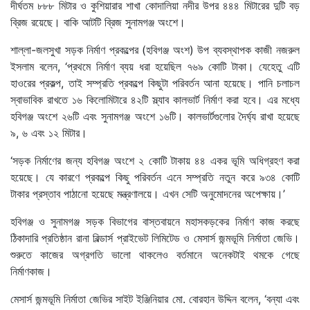
দীর্ঘতম ৮৮৮ মিটার ও কুশিয়ারার শাখা কোদালিয়া নদীর উপর ৪৪৪ মিটারের দুটি বড়
ব্রিজ রয়েছে। বাকি আটটি ব্রিজ সুনামগঞ্জ অংশে।
শাল্লা-জলসুখা সড়ক নির্মাণ প্রকল্পের (হবিগঞ্জ অংশ) উপ ব্যবস্থাপক কাজী নজরুল
ইসলাম বলেন, ‘প্রথমে নির্মাণ ব্যয় ধরা হয়েছিল ৭৬৯ কোটি টাকা। যেহেতু এটি
হাওরের প্রকল্প, তাই সম্প্রতি প্রকল্পে কিছুটা পরিবর্তন আনা হয়েছে। পানি চলাচল
স্বাভাবিক রাখতে ১৬ কিলোমিটারে ৪২টি স্ল্যাব কালভার্ট নির্মাণ করা হবে। এর মধ্যে
হবিগঞ্জ অংশে ২৬টি এবং সুনামগঞ্জ অংশে ১৬টি। কালভার্টগুলোর দৈর্ঘ্য রাখা হয়েছে
৯, ৬ এবং ১২ মিটার।
‘সড়ক নির্মাণের জন্য হবিগঞ্জ অংশে ২ কোটি টাকায় ৪৪ একর ভূমি অধিগ্রহণ করা
হয়েছে। যে কারণে প্রকল্পে কিছু পরিবর্তন এনে সম্প্রতি নতুন করে ৯৩৪ কোটি
টাকার প্রস্তাব পাঠানো হয়েছে মন্ত্রণালয়ে। এখন সেটি অনুমোদনের অপেক্ষায়।’
হবিগঞ্জ ও সুনামগঞ্জ সড়ক বিভাগের বাস্তবায়নে মহাসকড়কের নির্মাণ কাজ করছে
ঠিকাদারি প্রতিষ্ঠান রানা বিল্ডার্স প্রাইভেট লিমিটেড ও মেসার্স জন্মভূমি নির্মাতা জেভি।
শুরুতে কাজের অগ্রগতি ভালো থাকলেও বর্তমানে অনেকটাই থমকে গেছে
নির্মাণকাজ।
মেসার্স জন্মভূমি নির্মাতা জেভির সাইট ইঞ্জিনিয়ার মো. বোরহান উদ্দিন বলেন, ‘বন্যা এবং