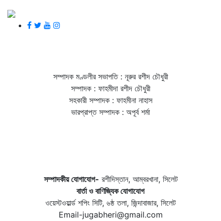
সম্পাদক মণ্ডলীর সভাপতি : নূরুর রশীদ চৌধুরী
সম্পাদক : ফাহমীদা রশীদ চৌধুরী
সহকারী সম্পাদক : ফাহমীনা নাহাস
ভারপ্রাপ্ত সম্পাদক : অপূর্ব শর্মা
সম্পাদকীয় যােগাযোগ-
রশীদিস্তান, আম্বরখানা, সিলেট
বার্তা ও বাণিজ্যিক যোগাযােগ
ওয়েস্টওয়ার্ল্ড শপিং সিটি, ৬ষ্ঠ তলা, জিন্দাবাজার, সিলেট
Email-jugabheri@gmail.com