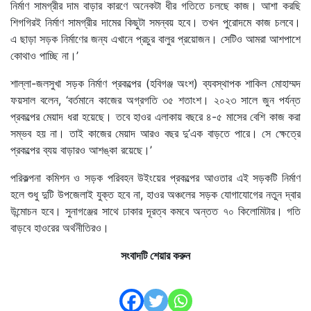
নির্মাণ সামগ্রীর দাম বাড়ার কারণে অনেকটা ধীর গতিতে চলছে কাজ। আশা করছি
শিগগিরই নির্মাণ সামগ্রীর দামের কিছুটা সমন্বয় হবে। তখন পুরোদমে কাজ চলবে।
এ ছাড়া সড়ক নির্মাণের জন্য এখানে প্রচুর বালুর প্রয়োজন। সেটিও আমরা আশপাশে
কোথাও পাচ্ছি না।’
শাল্লা-জলসুখা সড়ক নির্মাণ প্রকল্পের (হবিগঞ্জ অংশ) ব্যবস্থাপক শাকিল মোহাম্মদ
ফয়সাল বলেন, ‘বর্তমানে কাজের অগ্রগতি ৩৫ শতাংশ। ২০২৩ সালে জুন পর্যন্ত
প্রকল্পের মেয়াদ ধরা হয়েছে। তবে হাওর এলাকায় বছরে ৪-৫ মাসের বেশি কাজ করা
সম্ভব হয় না। তাই কাজের মেয়াদ আরও বছর দু’এক বাড়তে পারে। সে ক্ষেত্রে
প্রকল্পের ব্যয় বাড়ারও আশঙ্কা রয়েছে।’
পরিকল্পনা কমিশন ও সড়ক পরিবহন উইংয়ের প্রকল্পের আওতার এই সড়কটি নির্মাণ
হলে শুধু দুটি উপজেলাই যুক্ত হবে না, হাওর অঞ্চলের সড়ক যোগাযোগের নতুন দ্বার
উন্মোচন হবে। সুনাগঞ্জের সাথে ঢাকার দূরত্ব কমবে অন্তত ৭০ কিলোমিটার। গতি
বাড়বে হাওরের অর্থনীতিরও।
সংবাদটি শেয়ার করুন