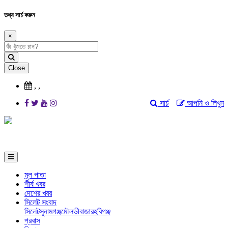
তথ্য সার্চ করুন
×
Close
,
,
সার্চ
আপনি ও লিখুন
মূল পাতা
শীর্ষ খবর
দেশের খবর
সিলেট সংবাদ
সিলেট
সুনামগঞ্জ
মৌলভীবাজার
হবিগঞ্জ
প্রবাস