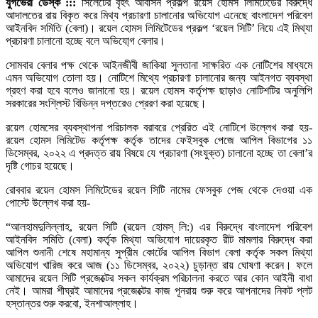
যুগভেরী ডেস্ক :::
সিলেটের বৃহৎ আবাসন প্রকল্প রয়েস হোমস লিমিটেডের বিরুদ্ধে
আদালতের রায় বিকৃত করে মিথ্য প্রচারণা চালানোর অভিযোগ এনেছে বাংলাদেশ পরিবেশ
আইনবিদ সমিতি (বেলা)। রয়েল হোমস লিমিটেডের প্রকল্প ‘রয়েল সিটি’ নিয়ে এই মিথ্যা
প্রচারণা চালানো হচ্ছে বলে অভিযো্গ বেলার।
সোমবার বেলার পক্ষ থেকে আইনজীবী জাকিয়া সুলতানা সাক্ষরিত এক নোটিশের মাধ্যমে
এমন অভিযোগ তোলা হয়। নোটিশে মিথ্যে প্রচারণা চালানোর জন্য আইনগত ব্যবস্থা
গ্রহণ করা হবে বলেও জানানো হয়। রয়েল হোমস কর্তৃপক্ষ ছাড়াও নোটিশটির অনুলিপি
সরকারের সংশ্লিস্ট বিভিন্ন দপ্তরেও প্রেরণ করা হয়েছে।
রয়েল হোমসের ব্যবস্থাপনা পরিচালক বরাবরে প্রেরিত এই নোটিশে উল্লেখ করা হয়-
রয়েল হোমস লিমিটেড কর্তৃপক্ষ কর্তৃক তাদের ফেইসবুক পেজে আপিল বিভাগের ১১
ডিসেম্বর, ২০২২ এ প্রদত্ত রায় বিষয়ে যে প্রচারণা (সংযুক্ত) চালানো হচ্ছে তা বেলা’র
দৃষ্টি গোচর হয়েছে।
রোববার রয়েল হোমস লিমিটেডের রয়েল সিটি নামের ফেসবুক পেজ থেকে দেওয়া এক
পোস্টে উল্লেখ করা হয়-
“আলহামদুলিল্লাহ, রয়েল সিটি (রয়েল হোমস্ লি:) এর বিরুদ্ধে বাংলাদেশ পরিবেশ
আইনবিদ সমিতি (বেলা) কর্তৃক মিথ্যা অভিযোগ দায়েরকৃত রীট মামলার বিরুদ্ধে করা
আপিল শুনানী শেষে মহামান্য সুপ্রীম কোর্টের আপিল বিভাগ বেলা কর্তৃক সকল মিথ্যা
অভিযোগ খারিজ করে আজ (১১ ডিসেম্বর, ২০২২) চুড়ান্ত রায় ঘোষণা করেন। ফলে
আমাদের রয়েল সিটি প্রজেক্টের সকল কার্যক্রম পরিচালনা করতে আর কোন আইনী বাধা
নেই। আমরা শীঘ্রই আমাদের প্রজেক্টের কাজ পূনরায় শুরু করে আপনাদের নিকট প্লট
হস্তান্তর শুরু করবো, ইনশাআল্লাহ।