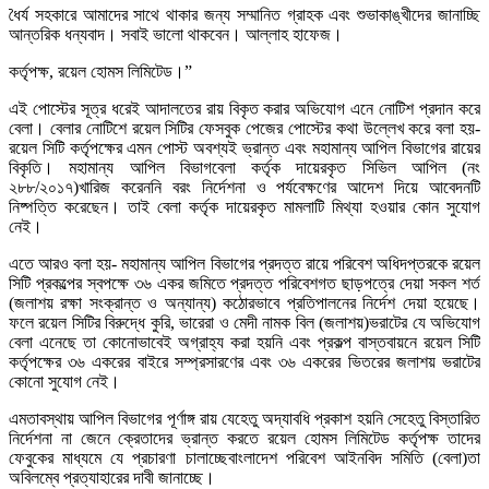
ধৈর্য সহকারে আমাদের সাথে থাকার জন্য সম্মানিত গ্রাহক এবং শুভাকাঙ্খীদের জানাচ্ছি
আন্তরিক ধন্যবাদ। সবাই ভালো থাকবেন। আল্লাহ হাফেজ।
কর্তৃপক্ষ, রয়েল হোমস লিমিটেড।”
এই পোস্টের সূত্র ধরেই আদালতের রায় বিকৃত করার অভিযোগ এনে নোটিশ প্রদান করে
বেলা। বেলার নোটিশে রয়েল সিটির ফেসবুক পেজের পোস্টের কথা উল্লেখ করে বলা হয়-
রয়েল সিটি কর্তৃপক্ষের এমন পোস্ট অবশ্যই ভ্রান্ত এবং মহামান্য আপিল বিভাগের রায়ের
বিকৃতি। মহামান্য আপিল বিভাগবেলা কর্তৃক দায়েরকৃত সিভিল আপিল (নং
২৮৮/২০১৭)খারিজ করেননি বরং নির্দেশনা ও পর্যবেক্ষণের আদেশ দিয়ে আবেদনটি
নিষ্পত্তি করেছেন। তাই বেলা কর্তৃক দায়েরকৃত মামলাটি মিথ্যা হওয়ার কোন সুযোগ
নেই।
এতে আরও বলা হয়- মহামান্য আপিল বিভাগের প্রদত্ত রায়ে পরিবেশ অধিদপ্তরকে রয়েল
সিটি প্রকল্পের স্বপক্ষে ৩৬ একর জমিতে প্রদত্ত পরিবেশগত ছাড়পত্রে দেয়া সকল শর্ত
(জলাশয় রক্ষা সংক্রান্ত ও অন্যান্য) কঠোরভাবে প্রতিপালনের নির্দেশ দেয়া হয়েছে।
ফলে রয়েল সিটির বিরুদ্ধে কুরি, ভারেরা ও মেদী নামক বিল (জলাশয়)ভরাটের যে অভিযোগ
বেলা এনেছে তা কোনোভাবেই অগ্রাহ্য করা হয়নি এবং প্রকল্প বাস্তবায়নে রয়েল সিটি
কর্তৃপক্ষের ৩৬ একরের বাইরে সম্প্রসারণের এবং ৩৬ একরের ভিতরের জলাশয় ভরাটের
কোনো সুযোগ নেই।
এমতাবস্থায় আপিল বিভাগের পূর্ণাঙ্গ রায় যেহেতু অদ্যাবধি প্রকাশ হয়নি সেহেতু বিস্তারিত
নির্দেশনা না জেনে ক্রেতাদের ভ্রান্ত করতে রয়েল হোমস লিমিটেড কর্তৃপক্ষ তাদের
ফেবুকের মাধ্যমে যে প্রচারণা চালাচ্ছেবাংলাদেশ পরিবেশ আইনবিদ সমিতি (বেলা)তা
অবিলম্বে প্রত্যাহারের দাবী জানাচ্ছে।