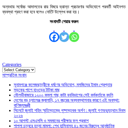
অন্যথায় সর্বোচ্চ আদালতের রায় বিষয়ে ভ্রান্ত প্রচারণার অভিযোগে পরবর্তী আইনগত
ব্যবস্থা গ্রহণ করা হবে বলেও নোটিে উল্লেখ করা হয়।
সংবাদটি শেয়ার করুন
Categories
Categories
সাম্প্রতিক সংবাদ
সুনামগঞ্জে কলেজছাত্রীকে ধর্ষণের অভিযোগ, মসজিদের ইমাম গ্রেপ্তার
সড়কের পাশে হাওড়ের টাটকা মাছ
মৌলভীবাজারে ১২০০ কমলা গাছ কাটা বনবিভাগের সেই কর্মকর্তাকে বদলি
দেশের বড় চ্যালেঞ্জ জ্বালানি, ১৭ বছরের অব্যবস্থাপনার কারণে এই অবস্থা:
বাণিজ্যমন্ত্রী
সিলেটে জুলাই শহিদ স্মৃতিস্তম্ভে পুষ্পস্তবক অর্পণ : জুলাই গণঅভ্যুত্থান দিবস
২০২৬
১০ আগস্ট এসএসসি ও সমমানের পরীক্ষার ফল প্রকাশ
শাপলা চত্বরে হত্যা মামলা: শেখ হাসিনাসহ ৪১ জনের বিরুদ্ধে আনুষ্ঠানিক