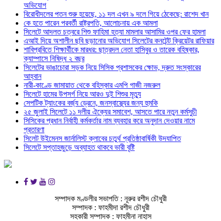
অভিযোগ
বিরোধীদলের পতন শুরু হয়েছে, ১১ দল এখন ৯ দলে গিয়ে ঠেকেছে: রাশেদ খান
কে হতে পারেন পরবর্তী রাষ্ট্রপতি, আলোচনায় এক আমলা
সিলেটে আদলত চত্বরে শিশু ফাহিমা হত্যা মামলার আসামির ওপর ফের হামলা
এআই দিয়ে অশালীন ছবি ছড়ানোর অভিযোগ সিলেটের কনটেন্ট ক্রিয়েটর রাফিয়ার
শাবিপ্রবিতে শিক্ষার্থীকে মারধর: ছাত্রদল নেতা হাসিবুর ও তারেক বহিষ্কার,
ক্যাম্পাসে নিষিদ্ধ ২ বছর
সিলেটের ভাঙাচোরা সড়ক নিয়ে সিসিক প্রশাসকের ক্ষোভ, দ্রুত সংস্কারের
আহ্বান
নারী-কাণ্ডে জামায়াত থেকে বহিস্কার এমপি গাজী নজরুল
সিলেটে হামের উপসর্গ নিয়ে আরও দুই শিশুর মৃত্যু
সেপটিক ট্যাংকের বর্জ্য ড্রেনে, জনস্বাস্থ্যের জন্য হুমকি
২৫ জুলাই সিলেটে ১১ দলীয় ঐক্যের সমাবেশ, আসতে পারে নতুন কর্মসুচী
সিসিকের প্রধান নির্বাহী কর্মকর্তার নাম ব্যবহার করে অনুদান দেওয়ার নামে
প্রতারণা
সিলেট উইমেনস জার্নালিস্ট ক্লাবের চতুর্থ প্রতিষ্ঠাবার্ষিকী উদযাপিত
সিলেটে সপ্তাহজুড়ে অব্যাহত থাকবে ভারী বৃষ্টি
সম্পাদক মণ্ডলীর সভাপতি : নূরুর রশীদ চৌধুরী
সম্পাদক : ফাহমীদা রশীদ চৌধুরী
সহকারী সম্পাদক : ফাহমীনা নাহাস