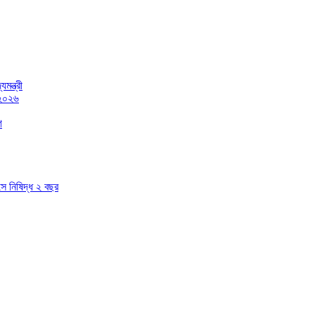
মন্ত্রী
 ২০২৬
গ
াসে নিষিদ্ধ ২ বছর