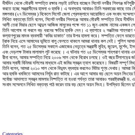
দীর্ঘদিন থেকে মৌরসী সম্পত্তি রক্ষার লড়াই চালিয়ে যাচ্ছেন সিলেট নগরীর শিবগঞ্জ মণিপু
করতে হচ্ছে সন্ত্রাসীদের হামলা ও হুমকি। এ অবস্থায় আবারও তিনি সরকারের কাছে তার ম
মঙ্গলবার (২৭ ডিসেম্বর ) বিকেলে সিলেট জেলা প্রেসক্লাবে আয়োজিত এক সংবাদ সম্মেল
লিখিত বক্তব্যে তিনি বলেন, সিলেট নগরীর শিবগঞ্জে আমার মৌরসী সম্পত্তি নিয়ে দীর্ঘদিন থ
আলী তেরা মিয়ার ছেলে আব্দুল আজিজ মাসুকের পক্ষে গত ১১ জুন এজাজ নামের একজন লো
তিনি আপোষ না করলে বড় ধরনের ক্ষতির হুমকি দেন। এ ব্যাপারে ২ অক্টোবর শাহপরাণ
কল্যাণপুরের মাদক ব্যবসায়ী ‘কবির ডাকাত’ তার উপর হামলা করে। সম্পত্তি ফেলে ভারতে
ট্রাক নিয়ে এসে আমাদের ভূমিতে বালু ফেলতে থাকলে আমরা থানায় কল দেই। পুলিশ আসার
তিনি বলেন, গত ২৫ ডিসেম্বর সকালে এজাজের নেতৃত্বে সন্ত্রাসী মুহিব, জুয়েল, মুর্শেদ
এবং দেড়লক্ষ টাকার মালামাল লুট করেছে । এ ঘটনায় গত ২৫ ডিসেম্বর শাহপরাণ থানায় এক
রীনা বলেন, আমার সম্পত্তি নিয়ে ২০০৬ সাল থেকে বিরোধ চলছে। ওই বছর টিলাগড়ের জনৈক
আমার স্বামী বিনিময় দলিলের মাধ্যমে এই জমির স্বত্ত্ব ত্যাগ করেছেন। বিষয়টি সম্পূর্ণ মি
তিনি বলেন, আমরা ২০১০ সাল থেকে বিদ্যুৎ ব্যবহার করলেও মিটার শূণ্য দেখায়। আমরা বি
আর হুমকি ধমকিতে আামদের নির্ঘুম রাত কাটছে। এর আগে আমার বড় ছেলে অয়ন সিংহের বিয়ের 
সর্বোচ্চ আদালতে স্বত্ত্ব মামলার নিষ্পত্তি না হওয়া পর্যন্ত তারা আবারও পররাষ্ট্রমন্ত্র
সংবাদ সম্মেলনে লিখিত বক্তব্য পাঠ করেন তার বড় ছেলে অয়ন সিংহ। উপস্থিত ছিলেন দ
Categories