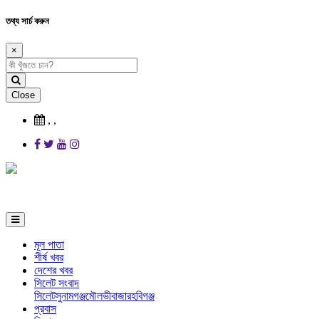
তথ্য সার্চ করুন
×
Close
,
,
মূল পাতা
শীর্ষ খবর
দেশের খবর
সিলেট সংবাদ
সিলেট
সুনামগঞ্জ
মৌলভীবাজার
হবিগঞ্জ
প্রবাস