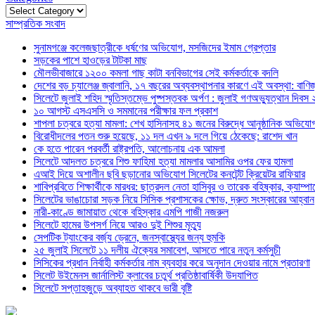
Categories
সাম্প্রতিক সংবাদ
সুনামগঞ্জে কলেজছাত্রীকে ধর্ষণের অভিযোগ, মসজিদের ইমাম গ্রেপ্তার
সড়কের পাশে হাওড়ের টাটকা মাছ
মৌলভীবাজারে ১২০০ কমলা গাছ কাটা বনবিভাগের সেই কর্মকর্তাকে বদলি
দেশের বড় চ্যালেঞ্জ জ্বালানি, ১৭ বছরের অব্যবস্থাপনার কারণে এই অবস্থা: বাণিজ্য
সিলেটে জুলাই শহিদ স্মৃতিস্তম্ভে পুষ্পস্তবক অর্পণ : জুলাই গণঅভ্যুত্থান দিবস
১০ আগস্ট এসএসসি ও সমমানের পরীক্ষার ফল প্রকাশ
শাপলা চত্বরে হত্যা মামলা: শেখ হাসিনাসহ ৪১ জনের বিরুদ্ধে আনুষ্ঠানিক অভিযো
বিরোধীদলের পতন শুরু হয়েছে, ১১ দল এখন ৯ দলে গিয়ে ঠেকেছে: রাশেদ খান
কে হতে পারেন পরবর্তী রাষ্ট্রপতি, আলোচনায় এক আমলা
সিলেটে আদলত চত্বরে শিশু ফাহিমা হত্যা মামলার আসামির ওপর ফের হামলা
এআই দিয়ে অশালীন ছবি ছড়ানোর অভিযোগ সিলেটের কনটেন্ট ক্রিয়েটর রাফিয়ার
শাবিপ্রবিতে শিক্ষার্থীকে মারধর: ছাত্রদল নেতা হাসিবুর ও তারেক বহিষ্কার, ক্যাম্প
সিলেটের ভাঙাচোরা সড়ক নিয়ে সিসিক প্রশাসকের ক্ষোভ, দ্রুত সংস্কারের আহ্বান
নারী-কাণ্ডে জামায়াত থেকে বহিস্কার এমপি গাজী নজরুল
সিলেটে হামের উপসর্গ নিয়ে আরও দুই শিশুর মৃত্যু
সেপটিক ট্যাংকের বর্জ্য ড্রেনে, জনস্বাস্থ্যের জন্য হুমকি
২৫ জুলাই সিলেটে ১১ দলীয় ঐক্যের সমাবেশ, আসতে পারে নতুন কর্মসুচী
সিসিকের প্রধান নির্বাহী কর্মকর্তার নাম ব্যবহার করে অনুদান দেওয়ার নামে প্রতারণা
সিলেট উইমেনস জার্নালিস্ট ক্লাবের চতুর্থ প্রতিষ্ঠাবার্ষিকী উদযাপিত
সিলেটে সপ্তাহজুড়ে অব্যাহত থাকবে ভারী বৃষ্টি