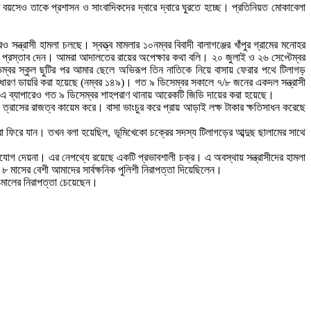
বছর বয়সেও তাকে প্রশাসন ও সাংবাদিকদের দ্বারে দ্বারে ঘুরতে হচ্ছে। প্রতিনিয়ত মোকাবেলা
ন্ত্রাসী হামলা চলছে। স্বত্ত্ব মামলার ১০নম্বর বিবাদী বালাগঞ্জের খাঁপুর গ্রামের মনোহর
প্রস্তাব দেন। আমরা আদালতের রায়ের অপেক্ষার কথা বলি। ২০ জুলাই ও ২৬ সেপ্টেম্বর
্বর স্কুল ছুটির পর আমার ছেলে অভিরূপ তিন নাতিকে নিয়ে বাসায় ফেরার পথে টিলাগড়
াধারণ ডায়রি করা হয়েছে (নম্বর ১৪৯)। গত ৯ ডিসেম্বর সকালে ৭/৮ জনের একদল সন্ত্রাসী
 এ ব্যাপারেও গত ৯ ডিসেম্বর শাহপরাণ থানায় আরেকটি জিডি দায়ের করা হয়েছে।
 ত্রাসের রাজত্ব কায়েম করে। বাসা ভাংচুর করে প্রায় আড়াই লক্ষ টাকার ক্ষতিসাধন করেছে
 ফিরে যান। তখন বলা হয়েছিল, ভূমিখেকো চক্রের সদস্য টিলাগড়ের আব্দুছ ছালামের সাথে
ংযোগ দেয়না। এর নেপথ্যে রয়েছে একটি প্রভাবশালী চক্র। এ অবস্থায় সন্ত্রাসীদের হামলা
 মাসের বেশী আমাদের সার্বক্ষনিক পুলিশী নিরাপত্তা দিয়েছিলেন।
জান-মালের নিরাপত্তা চেয়েছেন।