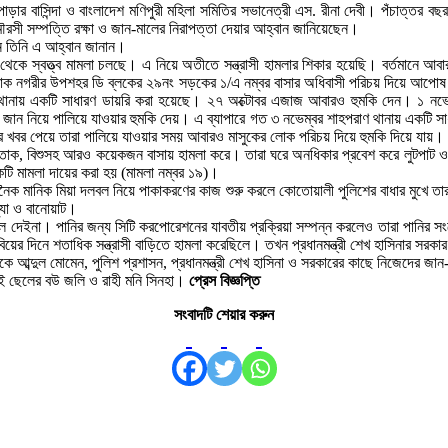
রীপাড়ার বাসিন্দা ও বাংলাদেশ মণিপুরী মহিলা সমিতির সভানেত্রী এস. রীনা দেবী। পঁচাত্তর 
ৌরসী সম্পত্তি রক্ষা ও জান-মালের নিরাপত্তা দেয়ার আহ্বান জানিয়েছেন।
নে তিনি এ আহ্বান জানান।
েকে স্বত্ত্ব মামলা চলছে। এ নিয়ে অতীতে সন্ত্রাসী হামলার শিকার হয়েছি। বর্তমানে আবারও স
ক নগরীর উপশহর ডি ব্লকের ২৯নং সড়কের ১/এ নম্বর বাসার অধিবাসী পরিচয় দিয়ে আপোষ 
 থানায় একটি সাধারণ ডায়রি করা হয়েছে। ২৭ অক্টোবর এজাজ আবারও হুমকি দেন। ১ নভেম
 জান নিয়ে পালিয়ে যাওয়ার হুমকি দেয়। এ ব্যাপারে গত ৩ নভেম্বর শাহপরাণ থানায় একটি স
 খবর পেয়ে তারা পালিয়ে যাওয়ার সময় আবারও মাসুকের লোক পরিচয় দিয়ে হুমকি দিয়ে যায়।
, ইসতাক, বিশুসহ আরও কয়েকজন বাসায় হামলা করে। তারা ঘরে অনধিকার প্রবেশ করে লুটপাট ও
টি মামলা দায়ের করা হয় (মামলা নম্বর ১৯)।
 মানিক মিয়া দলবল নিয়ে পাকাকরণের কাজ শুরু করলে কোতোয়ালী পুলিশের বাধার মুখে তারা
থ্যা ও বানোয়াট।
ল দেইনা। পানির জন্য সিটি করপোরেশনের যাবতীয় প্রক্রিয়া সম্পন্ন করলেও তারা পানির স
দিনে শতাধিক সন্ত্রাসী বাড়িতে হামলা করেছিলে। তখন প্রধানমন্ত্রী শেখ হাসিনার সরকার ৮
ী ড. একে আব্দুল মোমেন, পুলিশ প্রশাসন, প্রধানমন্ত্রী শেখ হাসিনা ও সরকারের কাছে নিজেদের 
ুই ছেলের বউ জলি ও রাহী মনি সিনহা।
প্রেস বিজ্ঞপ্তি
সংবাদটি শেয়ার করুন