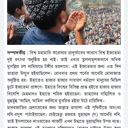
সম্পাদকীয় :
বিশ্ব মহামারি করোনার প্রাদুর্ভাবের কারণে বিশ্ব ইজতেমা
দুই বৎসর অনুষ্ঠিত হয় নাই। তাই এবার তুলনামূলকভাবে অধিক
মুসল্লির ঢল নামিয়াছে টঙ্গীর ময়দানে। এই ইজতেমার জন্য এত দিন
তাহারা উন্মুখ হইয়াছিলেন। রোববার প্রথম পর্বের আখেরি মোনাজাত
অনুষ্ঠিত হয়। ইহাতেও হাজার হাজার সাধারণ ধর্মপ্রাণ মানুষের মিছিল
ছুটে ইজতেমা প্রাঙ্গণে। ইহাতে বিশ্বের বিভিন্ন প্রান্ত হইতে হাজার হাজার
বিদেশি মেহমানও ইহাতে শরিক হইয়াছেন। তাহাদের সম্মিলিত ও
মুহুর্মুহু ‘আমিন, আমিন’ ধ্বনিতে মুখরিত হইয়া উঠে চারিদিক।
মানবজাতির হেদায়েতের জন্য আল্লাহ তায়ালা এই পৃথিবীতে অসংখ্য
নবি-রসুল পাঠাইয়াছেন। যেইহেতু হজরত মুহাম্মদ (স.) আখেরি নবি,
তাই ইসলামের দাওয়াতের কাজটি এখন উম্মতে মুহাম্মদির উপর ন্যস্ত।