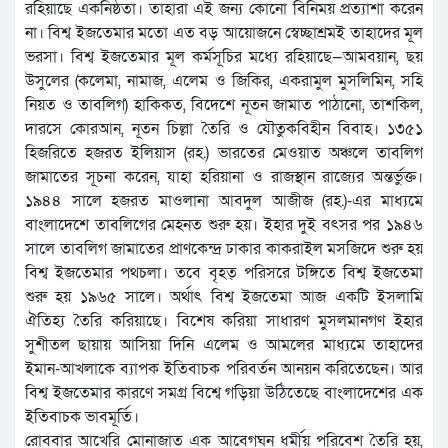
রহিয়াছে একনিষ্ঠতা। তাহারা এই জন্য কোনো বিনিময় প্রত্যাশা করেন
না। বিশ্ব ইজতেমার মতো এত বড় আয়োজনে স্বেচ্ছাশ্রমই তাহাদের মূল
ভরসা। বিশ্ব ইজতেমার মূল কর্মসূচির মধ্যে রহিয়াছে—আমবয়ান, ছয়
উসুলের (কলেমা, নামাজ, এলেম ও জিকির, একরামুল মুসলিমিন, সহি
নিয়ত ও তাবলিগ) হাকিকত, বিদেশে নূতন জামাত পাঠানো, তাশকিল,
দারসে কোরআন, নূতন চিল্লা তৈরি ও যৌতুকবিহীন বিবাহ। ১৩৫১
হিজরিতে হজরত ইলিয়াস (রহ.) ভারতের মেওয়াত অঞ্চলে তাবলিগ
জামাতের সূচনা করেন, যাহা হরিয়ানা ও রাজস্থান রাজ্যের অন্তর্ভুক্ত।
১৯৪৪ সালে হজরত মাওলানা আবদুল আজীজ (রহ.)-এর মাধ্যমে
বাংলাদেশে তাবলিগের মেহনত শুরু হয়। ইহার দুই বৎসর পর ১৯৪৬
সালে তাবলিগ জামাতের প্রাণকেন্দ্র ঢাকার কাকরাইল মসজিদে শুরু হয়
বিশ্ব ইজতেমার পথচলা। তবে বৃহত্ পরিসরে টঙ্গিতে বিশ্ব ইজতেমা
শুরু হয় ১৯৬৫ সালে। অর্থাৎ বিশ্ব ইজতেমা আজ একটি ইসলামি
ঐতিহ্য তৈরি করিয়াছে। বিশেষ করিয়া সাধারণ মুসলমানগণ ইহার
সুশীতল ছায়ায় আসিয়া দিনি এলেম ও আমলের মাধ্যমে তাহাদের
ইমান-আখলাকে ব্যাপক ইতিবাচক পরিবর্তন আনয়ন করিতেছেন। আর
বিশ্ব ইজতেমার কারণে সমগ্র বিশ্বে গড়িয়া উঠিতেছে বাংলাদেশের এক
ইতিবাচক ভাবমূর্তি।
রোববার আখেরি মোনাজাত এক আবেগঘন ধর্মীয় পরিবেশ তৈরি হয়,