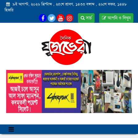
৯ই আগস্ট, ২০২৬ খ্রিস্টাব্দ
,
২৫শে শ্রাবণ, ১৪৩৩ বঙ্গাব্দ
,
২৬শে সফর, ১৪৪৮
হিজরি
সার্চ
আপনি ও লিখুন