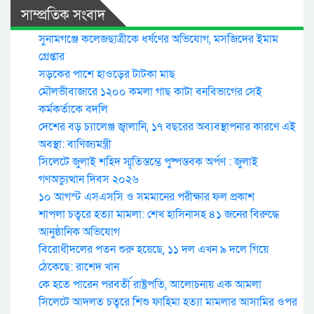
সাম্প্রতিক সংবাদ
সুনামগঞ্জে কলেজছাত্রীকে ধর্ষণের অভিযোগ, মসজিদের ইমাম
গ্রেপ্তার
সড়কের পাশে হাওড়ের টাটকা মাছ
মৌলভীবাজারে ১২০০ কমলা গাছ কাটা বনবিভাগের সেই
কর্মকর্তাকে বদলি
দেশের বড় চ্যালেঞ্জ জ্বালানি, ১৭ বছরের অব্যবস্থাপনার কারণে এই
অবস্থা: বাণিজ্যমন্ত্রী
সিলেটে জুলাই শহিদ স্মৃতিস্তম্ভে পুষ্পস্তবক অর্পণ : জুলাই
গণঅভ্যুত্থান দিবস ২০২৬
১০ আগস্ট এসএসসি ও সমমানের পরীক্ষার ফল প্রকাশ
শাপলা চত্বরে হত্যা মামলা: শেখ হাসিনাসহ ৪১ জনের বিরুদ্ধে
আনুষ্ঠানিক অভিযোগ
বিরোধীদলের পতন শুরু হয়েছে, ১১ দল এখন ৯ দলে গিয়ে
ঠেকেছে: রাশেদ খান
কে হতে পারেন পরবর্তী রাষ্ট্রপতি, আলোচনায় এক আমলা
সিলেটে আদলত চত্বরে শিশু ফাহিমা হত্যা মামলার আসামির ওপর