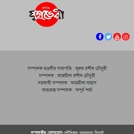
সম্পাদক মণ্ডলীর সভাপতি : নূরুর রশীদ চৌধুরী
সম্পাদক : ফাহমীদা রশীদ চৌধুরী
সহকারী সম্পাদক : ফাহমীনা নাহাস
ভারপ্রাপ্ত সম্পাদক : অপূর্ব শর্মা
সম্পাদকীয় যােগাযোগ-
রশীদিস্তান, আম্বরখানা, সিলেট