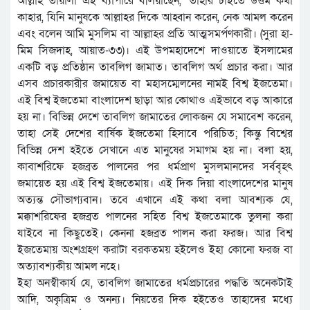
আল্লাহ তায়ালা এই ব্যাপারে বলিয়াছেন, ‘তাহার চাইতে উত্তম কথা
কাহার, যিনি মানুষকে আল্লাহর দিকে আহ্বান করেন, নেক আমল করেন
এবং বলেন আমি মুসলিম বা আল্লাহর প্রতি আত্মসমর্পণকারী। (সুরা হা-
মিম সিজদাহ, আয়াত-৩৩)। এই উপমহাদেশে দাওয়াতে ইসলামের
একটি বড় প্রতিষ্ঠান তাবলিগ জামাত। তাবলিগ অর্থ প্রচার করা। আর
এসব প্রচারকারীর জমায়েত বা মহাসম্মেলনের নামই বিশ্ব ইজতেমা।
এই বিশ্ব ইজতেমা বাংলাদেশ ছাড়া আর কোথাও এইভাবে বড় আকারে
হয় না। বিভিন্ন দেশে তাবলিগ জামাতের লোকজন যে সমাবেশ করেন,
তাহা সেই দেশের বার্ষিক ইজতেমা হিসাবে পরিচিত; কিন্তু বিশ্বের
বিভিন্ন দেশ হইতে সেখানে এত মানুষের সমাগম হয় না। বলা হয়,
কাবাশরিফে হজব্রত পালনের পর ধর্মপ্রাণ মুসলমানদের সর্ববৃহৎ
জমায়েত হয় এই বিশ্ব ইজতেমায়। এই দিক দিয়া বাংলাদেশের মানুষ
অত্যন্ত সৌভাগ্যবান। তবে এখানে এই কথা বলা আবশ্যক যে,
মক্কাশরিফের হজব্রত পালনের সহিত বিশ্ব ইজতেমাকে তুলনা করা
যাইবে না কিছুতেই। কেননা হজব্রত পালন করা ফরজ। আর বিশ্ব
ইজতেমায় অংশগ্রহণ করাটা বরকতময় হইলেও ইহা কোনো ফরজ বা
অত্যাবশ্যকীয় আমল নহে।
ইহা অনস্বীকার্য যে, তাবলিগ জামাতের ধর্মপ্রচারের পদ্ধতি অনেকটাই
আদি, অকৃত্রিম ও অনন্য। নিয়তের দিক হইতেও তাহাদের মধ্যে