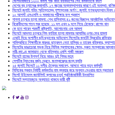
মৌলভীবাজারে ১২০০ কমলা গাছ কাটা বনবিভাগের সেই কর্মকর্তাকে বদলি
দেশের বড় চ্যালেঞ্জ জ্বালানি, ১৭ বছরের অব্যবস্থাপনার কারণে এই অবস্থা: বাণিজ্য
সিলেটে জুলাই শহিদ স্মৃতিস্তম্ভে পুষ্পস্তবক অর্পণ : জুলাই গণঅভ্যুত্থান দিবস
১০ আগস্ট এসএসসি ও সমমানের পরীক্ষার ফল প্রকাশ
শাপলা চত্বরে হত্যা মামলা: শেখ হাসিনাসহ ৪১ জনের বিরুদ্ধে আনুষ্ঠানিক অভিযো
বিরোধীদলের পতন শুরু হয়েছে, ১১ দল এখন ৯ দলে গিয়ে ঠেকেছে: রাশেদ খান
কে হতে পারেন পরবর্তী রাষ্ট্রপতি, আলোচনায় এক আমলা
সিলেটে আদলত চত্বরে শিশু ফাহিমা হত্যা মামলার আসামির ওপর ফের হামলা
এআই দিয়ে অশালীন ছবি ছড়ানোর অভিযোগ সিলেটের কনটেন্ট ক্রিয়েটর রাফিয়ার
শাবিপ্রবিতে শিক্ষার্থীকে মারধর: ছাত্রদল নেতা হাসিবুর ও তারেক বহিষ্কার, ক্যাম্প
সিলেটের ভাঙাচোরা সড়ক নিয়ে সিসিক প্রশাসকের ক্ষোভ, দ্রুত সংস্কারের আহ্বান
নারী-কাণ্ডে জামায়াত থেকে বহিস্কার এমপি গাজী নজরুল
সিলেটে হামের উপসর্গ নিয়ে আরও দুই শিশুর মৃত্যু
সেপটিক ট্যাংকের বর্জ্য ড্রেনে, জনস্বাস্থ্যের জন্য হুমকি
২৫ জুলাই সিলেটে ১১ দলীয় ঐক্যের সমাবেশ, আসতে পারে নতুন কর্মসুচী
সিসিকের প্রধান নির্বাহী কর্মকর্তার নাম ব্যবহার করে অনুদান দেওয়ার নামে প্রতারণা
সিলেট উইমেনস জার্নালিস্ট ক্লাবের চতুর্থ প্রতিষ্ঠাবার্ষিকী উদযাপিত
সিলেটে সপ্তাহজুড়ে অব্যাহত থাকবে ভারী বৃষ্টি