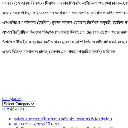
মঙ্গলবার (১৭ জানুয়ারি) নগরের টিলাগড় এলাকায় সিএনজি অটোরিকশা ও লেগুনা চালক-হেলপা
এসময় সড়ক পরিবহন আইন-২০১৮ বাস্তবায়নে চালক-হেলপারদের ট্রাফিক আইন সম্পর্কে 
এসএমপির উপ কমিশনার (ট্রাফিক) মুহম্মদ আবদুল ওয়াহাবের নির্দেশনা অনুযায়ী, ট্রাফিক
এসএমপির ট্রাফিক বিভাগের পরিদর্শক (প্রশাসন) টিআই মো. দেলোয়ার হোসেন খানের সঞ্চা
উপস্থিত টিআইরা অনুমোদন ব্যতীত যানবাহনের কোনো পরিবর্তন ও হাইড্রলিক হর্ন ব্যব
এসময় বিভিন্ন যানবাহনের চালক, হেলপার এবং সাধারণ পথচারীরা উপস্থিত ছিলেন।
Categories
Categories
সাম্প্রতিক সংবাদ
সুনামগঞ্জে কলেজছাত্রীকে ধর্ষণের অভিযোগ, মসজিদের ইমাম গ্রেপ্তার
সড়কের পাশে হাওড়ের টাটকা মাছ