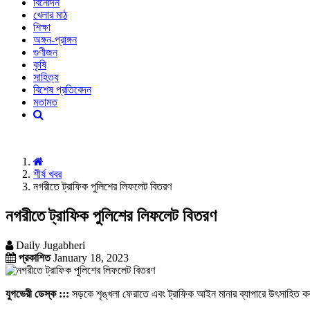
বিনোদন
খেলার মাঠ
শিক্ষা
অঙ্গন-প্রাঙ্গন
গুণীজন
কৃষি
সাহিত্য
বিশেষ প্রতিবেদন
মতামত
শীর্ষ খবর
নগরীতে ট্রাফিক পুলিশের লিফলেট বিতরণ
নগরীতে ট্রাফিক পুলিশের লিফলেট বিতরণ
Daily Jugabheri
প্রকাশিত
January 18, 2023
যুগভেরী ডেস্ক :::
সড়কে শৃঙ্খলা ফেরাতে এবং ট্রাফিক আইন মানার ব্যাপারে উৎসাহিত