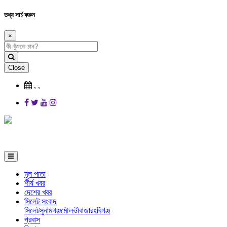
তথ্য সার্চ করুন
×
Close
,
,
মূল পাতা
শীর্ষ খবর
দেশের খবর
সিলেট সংবাদ
সিলেট
সুনামগঞ্জ
মৌলভীবাজার
হবিগঞ্জ
প্রবাস