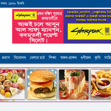
 সফর, ১৪৪৮ হিজরি
প্রবাস
বিনোদন
খেলার মাঠ
শিক্ষা
অঙ্গন-প্রাঙ্গন
গুণীজন
কৃষি
সাহি