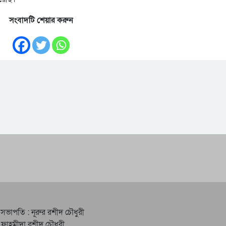
সংবাদটি শেয়ার করুন
 সভাপতি : নূরুর রশীদ চৌধুরী
 ফাহমীদা রশীদ চৌধুরী