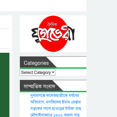
Categories
Categories
সাম্প্রতিক সংবাদ
সুনামগঞ্জে কলেজছাত্রীকে ধর্ষণের
অভিযোগ, মসজিদের ইমাম গ্রেপ্তার
সড়কের পাশে হাওড়ের টাটকা মাছ
মৌলভীবাজারে ১২০০ কমলা গাছ