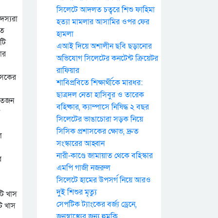
সিলেটে আদলত চত্বরে শিশু ফাহিমা
দস্যরা
হত্যা মামলার আসামির ওপর ফের
িত
হামলা
টি
এআই দিয়ে অশালীন ছবি ছড়ানোর
ার
অভিযোগ সিলেটের কনটেন্ট ক্রিয়েটর
রাফিয়ার
শাসকের
শাবিপ্রবিতে শিক্ষার্থীকে মারধর:
ছাত্রদল নেতা হাসিবুর ও তারেক
সাতজন
বহিষ্কার, ক্যাম্পাসে নিষিদ্ধ ২ বছর
সিলেটের ভাঙাচোরা সড়ক নিয়ে
সিসিক প্রশাসকের ক্ষোভ, দ্রুত
ল
সংস্কারের আহ্বান
নারী-কাণ্ডে জামায়াত থেকে বহিস্কার
র
এমপি গাজী নজরুল
সিলেটে হামের উপসর্গ নিয়ে আরও
দুই শিশুর মৃত্যু
টি খাস
সেপটিক ট্যাংকের বর্জ্য ড্রেনে,
ি খাস
জনস্বাস্থ্যের জন্য হুমকি