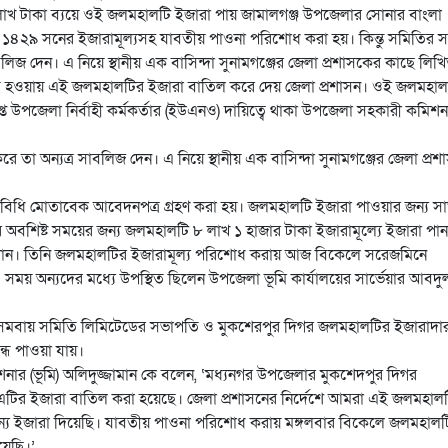
৩ লাখ টাকা ব্যয়ে ওই জলমহালটি ইজারা পায় জামালগঞ্জ উপজেলার সোনার বাংলা
 ১৪২৯ সনের ইজারামূল্যসহ যাবতীয় পাওনা পরিশোধ করা হয়। কিন্তু সমিতির স
জ দেন। এ নিয়ে স্থানীয় এক বাসিন্দা সুনামগঞ্জের জেলা প্রশাসকের কাছে লিখ
ত হওয়ায় এই জলমহালটির ইজারা বাতিল করে দেয় জেলা প্রশাসন। ওই জলমহাল
প্ত উপজেলা নির্বাহী কর্মকর্তার (ইউএনও) দায়িত্বে থাকা উপজেলা সহকারী কমিশন
া অন্যত্র সাবলিজ দেন। এ নিয়ে স্থানীয় এক বাসিন্দা সুনামগঞ্জের জেলা প্র
 বিধি মোতাবেক আবেদনপত্র গ্রহণ করা হয়। জলমহালটি ইজারা পাওয়ার জন্য 
র অবশিষ্ট সময়ের জন্য জলমহালটি ৮ লাখ ১ হাজার টাকা ইজারামূল্যে ইজারা পান
ন খান। তিনি জলমহালটির ইজারামূল্য পরিশোধ করায় আজ বিকেলে সরেজমিনে
সময় অন্যদের মধ্যে উপস্থিত ছিলেন উপজেলা ভূমি কার্যালয়ের সার্ভেয়ার আবদু
ীবী সমবায় সমিতি লিমিটেডের সভাপতি ও মুকশেরপুর দিগর জলমহালটির ইজারাদা
্ধ পাওয়া যায়।
শনার (ভূমি) অলিদুজ্জামান কে বলেন, ‘মধ্যনগর উপজেলার মুকশেদপুর দিগর
এটির ইজারা বাতিল করা হয়েছে। জেলা প্রশাসনের নির্দেশে আমরা এই জলমহাল
জন্য ইজারা দিয়েছি। যাবতীয় পাওনা পরিশোধ করায় মঙ্গলবার বিকেলে জলমহালট
য়েছি।’