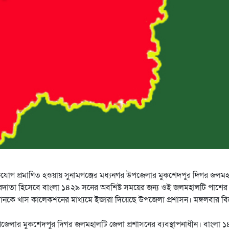
যোগ প্রমাণিত হওয়ায় সুনামগঞ্জের মধ্যনগর উপজেলার মুকশেদপুর দিগর জলম
চ দরদাতা হিসেবে বাংলা ১৪২৯ সনের অবশিষ্ট সময়ের জন্য ওই জলমহালটি পাশের
 খানকে খাস কালেকশনের মাধ্যমে ইজারা দিয়েছে উপজেলা প্রশাসন। মঙ্গলবার ব
পজেলার মুকশেদপুর দিগর জলমহালটি জেলা প্রশাসনের ব্যবস্থাপনাধীন। বাংলা 