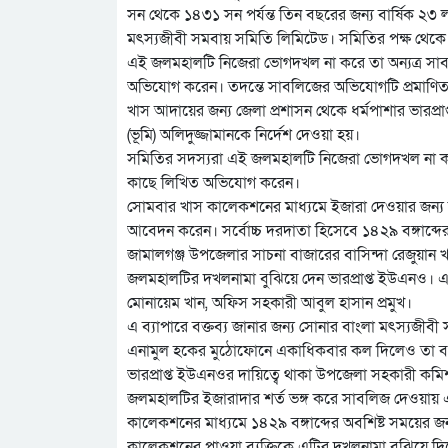
সন থেকে ১৪৩১ সন পর্যন্ত তিন বছরের জন্য বার্ষিক ২
মৎস্যজীবী সমবায় সমিতি লিমিটেড। সমিতির পক্ষ থেকে
এই জলমহালটি নিজেরা ভোগদখল না করে তা অন্যত্র সাবলি
অভিযোগ করেন। তদন্তে সাবলিজের অভিযোগটি প্রমাণি
খাস আদায়ের জন্য জেলা প্রশাসন থেকে ধর্মপাশার ভারপ্রা
(ভূমি) অলিদুজ্জামানকে নির্দেশ দেওয়া হয়।
সমিতির সদস্যরা এই জলমহালটি নিজেরা ভোগদখল না করে ত
কাছে লিখিত অভিযোগ করেন।
সোমবার খাস কালেকশনের মাধ্যমে ইজারা দেওয়ার জন্য
আবেদন করেন। সর্বোচ্চ দরদাতা হিসেবে ১৪২৯ বঙ্গাব্দে
জামালগঞ্জ উপজেলার সাচনা বাজারের বাসিন্দা রেজুয়া
জলমহালটির দখলনামা বুঝিয়ে দেন ভারপ্রাপ্ত ইউএনও। এ 
মোনায়েম খান, অফিস সহকারী আবুল হাসান প্রমুখ।
এ ব্যাপারে বক্তব্য জানার জন্য সোনার বাংলা মৎস্যজ
এনামুল হকের মুঠোফোনে একাধিকবার কল দিলেও তা বন
ভারপ্রাপ্ত ইউএনওর দায়িত্বে থাকা উপজেলা সহকারী কমি
জলমহালটির ইজারাদার শর্ত ভঙ্গ করে সাবলিজ দেওয়ায় 
কালেকশনের মাধ্যমে ১৪২৯ বঙ্গাব্দের অবশিষ্ট সময়ের 
কালেকশনের পাওয়া ব্যক্তিকে এটির দখলনামা বুঝিয়ে দি