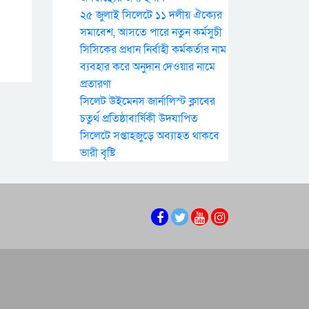
২৫ জুলাই সিলেটে ১১ দলীয় ঐক্যের
সমাবেশ, আসতে পারে নতুন কর্মসুচী
সিসিকের প্রধান নির্বাহী কর্মকর্তার নাম
ব্যবহার করে অনুদান দেওয়ার নামে
প্রতারণা
সিলেট উইমেনস জার্নালিস্ট ক্লাবের
চতুর্থ প্রতিষ্ঠাবার্ষিকী উদযাপিত
সিলেটে সপ্তাহজুড়ে অব্যাহত থাকবে
ভারী বৃষ্টি