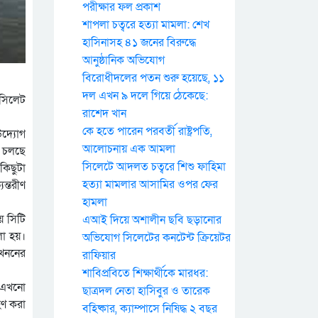
পরীক্ষার ফল প্রকাশ
শাপলা চত্বরে হত্যা মামলা: শেখ
হাসিনাসহ ৪১ জনের বিরুদ্ধে
আনুষ্ঠানিক অভিযোগ
বিরোধীদলের পতন শুরু হয়েছে, ১১
দল এখন ৯ দলে গিয়ে ঠেকেছে:
 সিলেট
রাশেদ খান
কে হতে পারেন পরবর্তী রাষ্ট্রপতি,
উদ্যোগ
আলোচনায় এক আমলা
। চলছে
সিলেটে আদলত চত্বরে শিশু ফাহিমা
কিছুটা
হত্যা মামলার আসামির ওপর ফের
ন্তরীণ
হামলা
য় সিটি
এআই দিয়ে অশালীন ছবি ছড়ানোর
লা হয়।
অভিযোগ সিলেটের কনটেন্ট ক্রিয়েটর
 খননের
রাফিয়ার
শাবিপ্রবিতে শিক্ষার্থীকে মারধর:
ি এখনো
ছাত্রদল নেতা হাসিবুর ও তারেক
হণ করা
বহিষ্কার, ক্যাম্পাসে নিষিদ্ধ ২ বছর