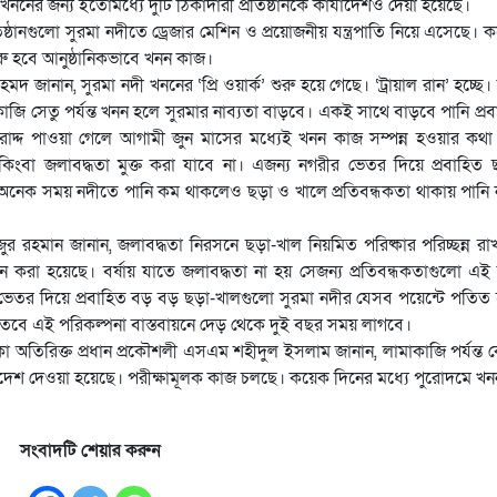
ননের জন্য ইতোমধ্যে দুটি ঠিকাদারী প্রতিষ্ঠানকে কার্যাদেশও দেয়া হয়েছে।
্ঠানগুলো সুরমা নদীতে ড্রেজার মেশিন ও প্রয়োজনীয় যন্ত্রপাতি নিয়ে এসেছে। 
 শুরু হবে আনুষ্ঠানিকভাবে খনন কাজ।
দ জানান, সুরমা নদী খননের ‘প্রি ওয়ার্ক’ শুরু হয়ে গেছে। ‘ট্রায়াল রান’ হচ্ছে
জি সেতু পর্যন্ত খনন হলে সুরমার নাব্যতা বাড়বে। একই সাথে বাড়বে পানি প্রব
বরাদ্দ পাওয়া গেলে আগামী জুন মাসের মধ্যেই খনন কাজ সম্পন্ন হওয়ার কথ
িংবা জলাবদ্ধতা মুক্ত করা যাবে না। এজন্য নগরীর ভেতর দিয়ে প্রবাহিত
ে। অনেক সময় নদীতে পানি কম থাকলেও ছড়া ও খালে প্রতিবন্ধকতা থাকায় পানি
 রহমান জানান, জলাবদ্ধতা নিরসনে ছড়া-খাল নিয়মিত পরিষ্কার পরিচ্ছন্ন রা
া হয়েছে। বর্ষায় যাতে জলাবদ্ধতা না হয় সেজন্য প্রতিবন্ধকতাগুলো এই
ভেতর দিয়ে প্রবাহিত বড় বড় ছড়া-খালগুলো সুরমা নদীর যেসব পয়েন্টে পতিত
ছে। তবে এই পরিকল্পনা বাস্তবায়নে দেড় থেকে দুই বছর সময় লাগবে।
ে থাকা অতিরিক্ত প্রধান প্রকৌশলী এসএম শহীদুল ইসলাম জানান, লামাকাজি পর্যন্ত
দেশ দেওয়া হয়েছে। পরীক্ষামূলক কাজ চলছে। কয়েক দিনের মধ্যে পুরোদমে খ
সংবাদটি শেয়ার করুন