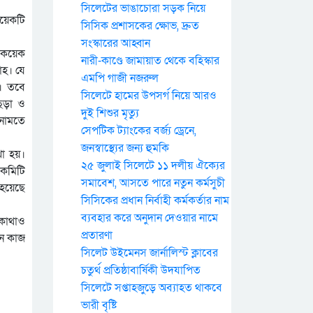
সিলেটের ভাঙাচোরা সড়ক নিয়ে
কয়েকটি
সিসিক প্রশাসকের ক্ষোভ, দ্রুত
সংস্কারের আহ্বান
। কয়েক
নারী-কাণ্ডে জামায়াত থেকে বহিস্কার
াহ। যে
এমপি গাজী নজরুল
া। তবে
সিলেটে হামের উপসর্গ নিয়ে আরও
 ছড়া ও
দুই শিশুর মৃত্যু
 নামতে
সেপটিক ট্যাংকের বর্জ্য ড্রেনে,
জনস্বাস্থ্যের জন্য হুমকি
খা হয়।
২৫ জুলাই সিলেটে ১১ দলীয় ঐক্যের
 কমিটি
সমাবেশ, আসতে পারে নতুন কর্মসুচী
 হয়েছে
সিসিকের প্রধান নির্বাহী কর্মকর্তার নাম
ব্যবহার করে অনুদান দেওয়ার নামে
 কোথাও
প্রতারণা
নন কাজ
সিলেট উইমেনস জার্নালিস্ট ক্লাবের
চতুর্থ প্রতিষ্ঠাবার্ষিকী উদযাপিত
সিলেটে সপ্তাহজুড়ে অব্যাহত থাকবে
ভারী বৃষ্টি