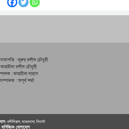
 সভাপতি : নূরুর রশীদ চৌধুরী
 ফাহমীদা রশীদ চৌধুরী
্পাদক : ফাহমীনা নাহাস
ত সম্পাদক : অপূর্ব শর্মা
োগ-
রশীদিস্তান, আম্বরখানা, সিলেট
ও বাণিজ্যিক যোগাযােগ