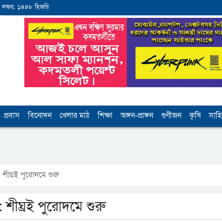
 সফর, ১৪৪৮ হিজরি
প্রবাস
বিনোদন
খেলার মাঠ
শিক্ষা
অঙ্গন-প্রাঙ্গন
গুণীজন
কৃষি
সাহি
 শীঘ্রই পুরোদমে শুরু
 শীঘ্রই পুরোদমে শুরু