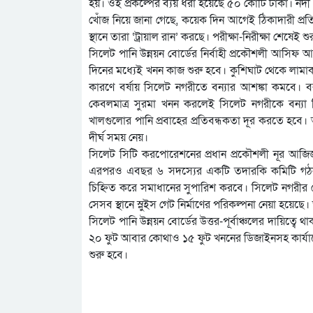
হয়। ওই প্রকল্পের ব্যয় ধরা হয়েছে ৫০ কোটি টাকা। নদী খ
খোঁজ নিয়ে জানা গেছে, কয়েক দিন আগেই ঠিকাদারী প্রতিষ
স্থানে তারা ‘ট্রায়াল রান’ করছে। পরীক্ষা-নিরীক্ষা শেষেই
সিলেট পানি উন্নয়ন বোর্ডের নির্বাহী প্রকৌশলী আসিফ আহম
দিনের মধ্যেই খনন কাজ শুরু হবে। কুশিঘাট থেকে লামাকা
কারণে বর্ষায় সিলেট নগরীতে বন্যার আশঙ্কা কমবে। 
কেবলমাত্র সুরমা খনন করলেই সিলেট নগরীকে বন্যা ক
খালগুলোর পানি প্রবাহের প্রতিবন্ধকতা দূর করতে হব
দীর্ঘ সময় নেয়।
সিলেট সিটি করপোরেশনের প্রধান প্রকৌশলী নূর আজিজুর
এরপরও এবছর ৬ সদস্যের একটি তদারকি কমিটি গঠন কর
চিহ্নিত করে সমাধানের সুপারিশ করবে। সিলেট নগরীর 
সেসব স্থানে স্লুইস গেট নির্মাণের পরিকল্পনা নেয়া হয়ে
সিলেট পানি উন্নয়ন বোর্ডের উত্তর-পূর্বাঞ্চলের দায়িত্ব
২০ ফুট আবার কোথাও ১৫ ফুট খননের ডিজাইনসহ কার্যা
শুরু হবে।