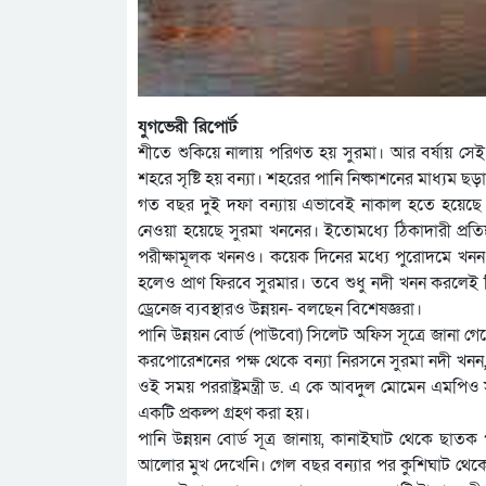
যুগভেরী রিপোর্ট
শীতে শুকিয়ে নালায় পরিণত হয় সুরমা। আর বর্ষায় সেই
শহরে সৃষ্টি হয় বন্যা। শহরের পানি নিষ্কাশনের মাধ্যম ছ
গত বছর দুই দফা বন্যায় এভাবেই নাকাল হতে হয়েছে
নেওয়া হয়েছে সুরমা খননের। ইতোমধ্যে ঠিকাদারী প্রতিষ্
পরীক্ষামূলক খননও। কয়েক দিনের মধ্যে পুরোদমে খনন কা
হলেও প্রাণ ফিরবে সুরমার। তবে শুধু নদী খনন করলেই সি
ড্রেনেজ ব্যবস্থারও উন্নয়ন- বলছেন বিশেষজ্ঞরা।
পানি উন্নয়ন বোর্ড (পাউবো) সিলেট অফিস সূত্রে জানা গ
করপোরেশনের পক্ষ থেকে বন্যা নিরসনে সুরমা নদী খনন, 
ওই সময় পররাষ্ট্রমন্ত্রী ড. এ কে আবদুল মোমেন এমপিও 
একটি প্রকল্প গ্রহণ করা হয়।
পানি উন্নয়ন বোর্ড সূত্র জানায়, কানাইঘাট থেকে ছাতক
আলোর মুখ দেখেনি। গেল বছর বন্যার পর কুশিঘাট থেকে ছ