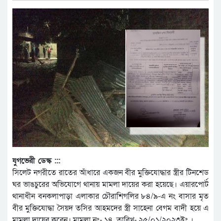
যুগভেরী ডেস্ক :::
সিলেট নগরীতে রাতের আঁধারে একজন বীর মুক্তিযোদ্ধার স্ত্রীর টিনশেড
ঘর ভাঙচুরের অভিযোগে থানায় মামলা দায়ের করা হয়েছে। এয়ারপোর্ট
থানাধীন বনকলাপাড়া এলাকার চৌরাশিগলির ৮৪/৯-এ নং বাসার মৃত
বীর মুক্তিযোদ্ধা সৈয়দ তসির আহমদের স্ত্রী সাহেনা বেগম বাদী হয়ে এ
মামলা দায়ের করেন। মামলা নং- ১৪, তারিখ- ২৫/০১/২০২৩ইং ।