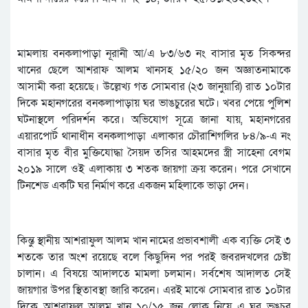
মামলায় বনকলাপাড়া নূরানী আ/এ ৮৩/৬৩ নং বাসার মৃত সিকন্দর
খানের ছেলে আশরাফ আলম খানসহ ১৫/২০ জন অজ্ঞাতনামাকে
আসামী করা হয়েছে। উল্লেখ্য গত সোমবার (২৩ জানুয়ারি) রাত ১০টার
দিকে মহানগরের বনকলাপাড়ায় ঘর ভাঙচুরের ঘটে। খবর পেয়ে পুলিশ
ঘটনাস্থলে পরিদর্শন করে। অভিযোগ সূত্রে জানা যায়, মহানগরের
এয়ারপোর্ট থানাধীন বনকলাপাড়া এলাকার চৌরাশিগলির ৮৪/৯-এ নং
বাসার মৃত বীর মুক্তিযোদ্ধা সৈয়দ তসির আহমদের স্ত্রী সাহেনা বেগম
২০১৯ সালে ওই এলাকায় ৩ শতক জায়গা ক্রয় করেন। পরে সেখানে
টিনশেড একটি ঘর নির্মাণ করে একজন মহিলাকে ভাড়া দেন।
কিন্তু স্থানীয় আশরাফুল আলম খান নামের প্রভাবশালী এক ব্যক্তি সেই ৩
শতকে তার অংশ রয়েছে বলে কিছুদিন পর পরই জবরদখলের চেষ্টা
চালান। এ বিষয়ে আদালতে মামলা চলমান। সর্বশেষ আদালত সেই
জায়গার উপর স্থিতাবস্থা জারি করেন। এরই মাঝে সোমবার রাত ১০টার
দিকে আশরাফুল আলম খান ১০/১৫ জন লোক নিয়ে এ ঘর ভঙচুর