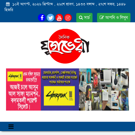
১০ই আগস্ট, ২০২৬ খ্রিস্টাব্দ
,
২৬শে শ্রাবণ, ১৪৩৩ বঙ্গাব্দ
,
২৭শে সফর, ১৪৪৮
হিজরি
সার্চ
আপনি ও লিখুন