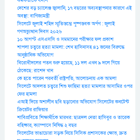
কর্মকর্তাকে বদলি
দেশের বড় চ্যালেঞ্জ জ্বালানি, ১৭ বছরের অব্যবস্থাপনার কারণে এই
অবস্থা: বাণিজ্যমন্ত্রী
সিলেটে জুলাই শহিদ স্মৃতিস্তম্ভে পুষ্পস্তবক অর্পণ : জুলাই
গণঅভ্যুত্থান দিবস ২০২৬
১০ আগস্ট এসএসসি ও সমমানের পরীক্ষার ফল প্রকাশ
শাপলা চত্বরে হত্যা মামলা: শেখ হাসিনাসহ ৪১ জনের বিরুদ্ধে
আনুষ্ঠানিক অভিযোগ
বিরোধীদলের পতন শুরু হয়েছে, ১১ দল এখন ৯ দলে গিয়ে
ঠেকেছে: রাশেদ খান
কে হতে পারেন পরবর্তী রাষ্ট্রপতি, আলোচনায় এক আমলা
সিলেটে আদলত চত্বরে শিশু ফাহিমা হত্যা মামলার আসামির ওপর
ফের হামলা
এআই দিয়ে অশালীন ছবি ছড়ানোর অভিযোগ সিলেটের কনটেন্ট
ক্রিয়েটর রাফিয়ার
শাবিপ্রবিতে শিক্ষার্থীকে মারধর: ছাত্রদল নেতা হাসিবুর ও তারেক
বহিষ্কার, ক্যাম্পাসে নিষিদ্ধ ২ বছর
সিলেটের ভাঙাচোরা সড়ক নিয়ে সিসিক প্রশাসকের ক্ষোভ, দ্রুত