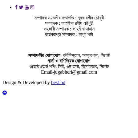
সম্পাদক মণ্ডলীর সভাপতি : নূরুর রশীদ চৌধুরী
সম্পাদক : ফাহমীদা রশীদ চৌধুরী
সহকারী সম্পাদক : ফাহমীনা নাহাস
ভারপ্রাপ্ত সম্পাদক : অপূর্ব শর্মা
সম্পাদকীয় যােগাযোগ-
রশীদিস্তান, আম্বরখানা, সিলেট
বার্তা ও বাণিজ্যিক যোগাযােগ
ওয়েস্টওয়ার্ল্ড শপিং সিটি, ৬ষ্ঠ তলা, জিন্দাবাজার, সিলেট
Email-jugabheri@gmail.com
Design & Developed by
best-bd