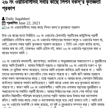
২৬ নং ওয়ার্ডবাসীসহ সবার কাছে লিপন বকস্’র কৃতজ্ঞতা
প্রকাশ
Daily Jugabheri
প্রকাশিত
June 22, 2023
টানা ৩য় বারের মতো নির্বাচিত ২৬ নং ওয়ার্ডের ঠেলাগাড়ি প্রতীকের কাউন্সিলর প্রার্থী
রোটারিয়ান তৌফিক বকস্ ২৬ নং ওয়ার্ডের সর্বস্তরের সাধারণ মানুষ ও ওয়ার্ডের সকল মা,
ভাই, বোনসহ সবার প্রতি কৃতজ্ঞতা প্রকাশ করেছেন । তিনি এক প্রেস বার্তায় বলেন,
আমার বাবা মা নেই, তারপরও আমি এতিম নই, কারণ ২৬ নং ওয়ার্ডের প্রত্যেক বাবা ও
মায়ের সন্তান আমি ।
২৬ নং ওয়ার্ডের কদমতলী, ঝালোপাড়া, ভার্থখলা ও সাধুরবাজারের পঞ্চায়েতগণ ও মুরব্বীদের
কাছে আমি চিরঋনি। আমার নির্বাচনি প্রচার ও প্রচারণায় ২৬ নং ওয়ার্ডের তরুণ ও যুব
সমাজ যে ভুমিকা পালন করেছেন, তাদের আমি ধন্যবাদ জানিয়ে ছোট করবো না । আমি
তাদের ভালোবাসার ঋণ কোনোদিন শোধ করতে পারবো না। আমি ঋণি আমার প্রবাসে
থাকা সকল আপনজনদের কাছে। তারা প্রবাসে থেকে ও আমার জন্য সোশ্যাল মিডিয়ার
বদৌলতে আমাকে সমর্থন জানিয়েছেন। আমি কারো একক নাম ধরে কৃতজ্ঞতা জানাতে
পারবো না। কারণ আমি ২৬ নং ওয়ার্ডবাসীর। আমি চার এলাকার শ্রদ্বেয় মুরব্বীয়ান ও
পঞ্চায়েতগণের সমর্থিত প্রার্থী ছিলাম। আমার নির্বাচনের শুরু থেকে শেষ পর্যন্ত যারা
রাতদিন বিরামহীন পরিশ্রম করেছেন,তাদের প্রতি আমার হৃদয় উজার করা ভালোবাসা
রহিল। আমি সবার কাছে দোয়া ও ভালোবাসার মানুষ হয়ে বেচেঁ থাকতে চাই। আমি চাই
২৬ নং ওয়ার্ডের অবশিষ্ট যে কাজ রয়েছে, তা সুষ্ট ও সুন্দরভাবে সম্পন্ন করা। আমি আমার