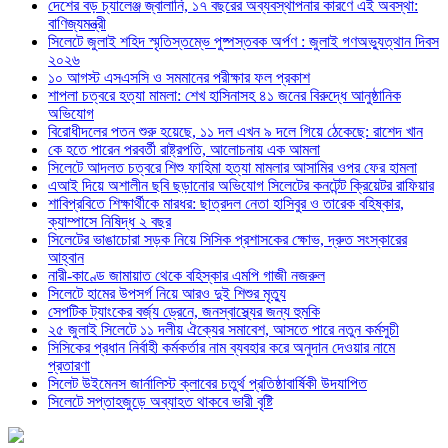
দেশের বড় চ্যালেঞ্জ জ্বালানি, ১৭ বছরের অব্যবস্থাপনার কারণে এই অবস্থা:
বাণিজ্যমন্ত্রী
সিলেটে জুলাই শহিদ স্মৃতিস্তম্ভে পুষ্পস্তবক অর্পণ : জুলাই গণঅভ্যুত্থান দিবস
২০২৬
১০ আগস্ট এসএসসি ও সমমানের পরীক্ষার ফল প্রকাশ
শাপলা চত্বরে হত্যা মামলা: শেখ হাসিনাসহ ৪১ জনের বিরুদ্ধে আনুষ্ঠানিক
অভিযোগ
বিরোধীদলের পতন শুরু হয়েছে, ১১ দল এখন ৯ দলে গিয়ে ঠেকেছে: রাশেদ খান
কে হতে পারেন পরবর্তী রাষ্ট্রপতি, আলোচনায় এক আমলা
সিলেটে আদলত চত্বরে শিশু ফাহিমা হত্যা মামলার আসামির ওপর ফের হামলা
এআই দিয়ে অশালীন ছবি ছড়ানোর অভিযোগ সিলেটের কনটেন্ট ক্রিয়েটর রাফিয়ার
শাবিপ্রবিতে শিক্ষার্থীকে মারধর: ছাত্রদল নেতা হাসিবুর ও তারেক বহিষ্কার,
ক্যাম্পাসে নিষিদ্ধ ২ বছর
সিলেটের ভাঙাচোরা সড়ক নিয়ে সিসিক প্রশাসকের ক্ষোভ, দ্রুত সংস্কারের
আহ্বান
নারী-কাণ্ডে জামায়াত থেকে বহিস্কার এমপি গাজী নজরুল
সিলেটে হামের উপসর্গ নিয়ে আরও দুই শিশুর মৃত্যু
সেপটিক ট্যাংকের বর্জ্য ড্রেনে, জনস্বাস্থ্যের জন্য হুমকি
২৫ জুলাই সিলেটে ১১ দলীয় ঐক্যের সমাবেশ, আসতে পারে নতুন কর্মসুচী
সিসিকের প্রধান নির্বাহী কর্মকর্তার নাম ব্যবহার করে অনুদান দেওয়ার নামে
প্রতারণা
সিলেট উইমেনস জার্নালিস্ট ক্লাবের চতুর্থ প্রতিষ্ঠাবার্ষিকী উদযাপিত
সিলেটে সপ্তাহজুড়ে অব্যাহত থাকবে ভারী বৃষ্টি