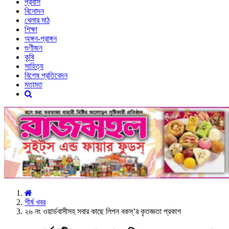
প্রবাস
বিনোদন
খেলার মাঠ
শিক্ষা
অঙ্গন-প্রাঙ্গন
গুণীজন
কৃষি
সাহিত্য
বিশেষ প্রতিবেদন
মতামত
শীর্ষ খবর
২৬ নং ওয়ার্ডবাসীসহ সবার কাছে লিপন বকস্’র কৃতজ্ঞতা প্রকাশ