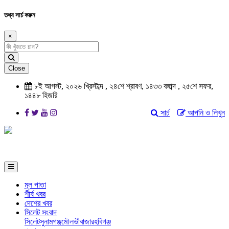
তথ্য সার্চ করুন
×
Close
৮ই আগস্ট, ২০২৬ খ্রিস্টাব্দ
,
২৪শে শ্রাবণ, ১৪৩৩ বঙ্গাব্দ
,
২৫শে সফর,
১৪৪৮ হিজরি
সার্চ
আপনি ও লিখুন
মূল পাতা
শীর্ষ খবর
দেশের খবর
সিলেট সংবাদ
সিলেট
সুনামগঞ্জ
মৌলভীবাজার
হবিগঞ্জ