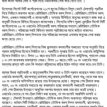
বাকি জীবন আমার মেধা ও শ্রম দিয়ে ওয়ার্ডবাসীর সেবা করে যেতে চাই ।
উল্লেখ্য সিলেট সিটি কর্পোরেশনের ২১শে জুনের নির্বাচনে বিপুল ভোটে ঠেলাগাড়ি প্রতীক
নিয়ে নির্বাচনে জয়লাভ করেন রোটারিয়ান তৌফিক বকস্ লিপন। রোটারিয়ান তৌফিক বকস্
লিপন, একজন সমাজসেবী ও মানবপ্রেমী। অসহায় নীপিড়িত মানুষের কল্যাণে কাজ করা এ
মানুষটি নিজেকে বিলিয়ে দিয়েছেন মানবসেবায়। সিলেটের দক্ষিণ সুরমা কেন্দ্রীক সিলেট সিটি
কর্পোরেশনের ২৬ নং ওয়ার্ডের ঐতিহ্যবাহী বকস্ পরিবারের সন্তান রোটারিয়ান তৌফিক
বকস্ লিপন। পরিবারের সবাই বিভিন্ন ব্যবসা প্রতিষ্ঠানের সাথে জড়িত থাকলেও
রোটারিয়ান তৌফিক বকস্ লিপনকে তার পরিবারের সদস্যরা এলাকার মানুষের সেবা করার
জন্য ছেড়ে দেন।
রোটারিয়ান তৌফিক বকস্ লিপনের নিজ জন্মস্থান কদমতলীর পঞ্চায়েত গনের অনুমতি নিয়ে
প্রথম কাউন্সিলর হিসেবে নির্বাচিত হন। পরবর্তীতে পূনরায় তিনি ২৬ নং ওয়ার্ডের কাউন্সিলর
হিসেবে নির্বাচিত হন। বিগত ১০ বছর ধরে তিনি একাধারে ছিলেন কাউন্সিলর, প্যানেল মেয়র
১ ও বেশ কয়েকবার ভারপ্রাপ্ত মেয়র। বিগত ১০ বছরে গোটা ২৬ নং ওয়ার্ডের পাড়া
মহল্লার রাস্তা ঘাট এমন কি সাধারণ বাসিন্দাদের বাড়ির উঠান পর্যন্ত পাকা করে দেন তিনি।
বয়স্ক বিধবা প্রতিবন্ধী ও মাতৃত্বকালীন শিশু ভাতা ও তিনি প্রদান করেছেন সমান তালে।
ওয়ার্ডের কদমতলী, ঝালোপাড়া,ভার্থখলা,সাধুরবাজার,চাদনীঘাট, বাবনা গাঙু থেকে শুরু করে
২৬ নং ওয়ার্ডের অলিগলিতে রয়েছে তার উন্নয়নের ছোয়া। মানুষের শেষ ঠিকানা কবর
স্থান, ২৬ নং ওয়ার্ডের সবচেয়ে বড় কবরস্থান হচ্ছে কদমতলী পঞ্চায়েতী কবরস্থান।
সেই শেষ ঠিকানার উন্নয়ণে আধুনিক নকশার মাধ্যমে কাজ তার হাত ধরেই চলছে।
ওয়ার্ডের ভেতরে যে সব ট্রেন নির্মাণ করা হয়েছে, তা সব গুলোই আরসিসি ডালাই ও
মজবুত। টেকসই উন্নয়নে রোটারিয়ান তৌফিক বকস্ লিপন অক্লান্ত পরিশ্রম করে
যাচ্ছেন। বর্তমান সিটি নির্বাচনে রোটারিয়ান তৌফিক বকস্ লিপন কদমতলী, ঝালোপাড়া,
ভার্থখলা, সাধুরবাজার, চাদনীঘাট, বাবনা গাঙু এলাকার মুরব্বী যুবক ও তরুনদের সমর্থন নিয়ে