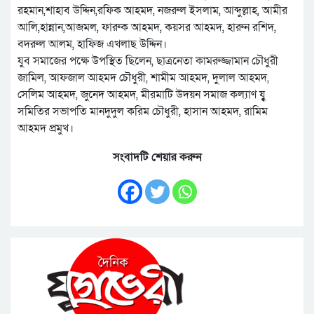
রহমান,শাহাব উদ্দিন,রফিক আহমদ, নজরুল ইসলাম, আব্দুল্লাহ, আমীর
আলি,হান্নান,আজমল, ফারুক আহমদ, কয়সর আহমদ, হারুন রশিদ,
বদরুল আলম, হাফিজ এখলাছ উদ্দিন।
যুব সমাজের পক্ষে উপস্থিত ছিলেন, ছাত্রনেতা কামরুজ্জামান চৌধুরী
জামিল, আফজাল আহমদ চৌধুরী, শামীম আহমদ, দুলাল আহমদ,
সেলিম আহমদ, জুনেদ আহমদ, মীরমাটি উদয়ন সমাজ কল্যাণ য্বু
সমিতির সভাপতি মানদুদুল করিম চৌধুরী, হাসান আহমদ, রামিম
আহমদ প্রমুখ।
সংবাদটি শেয়ার করুন