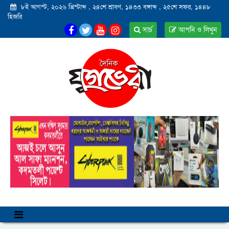
৮ই আগস্ট, ২০২৬ খ্রিস্টাব্দ
,
২৪শে শ্রাবণ, ১৪৩৩ বঙ্গাব্দ
,
২৫শে সফর, ১৪৪৮
হিজরি
সার্চ
আপনি ও লিখুন