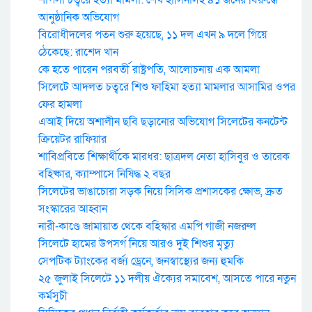
শাপলা চত্বরে হত্যা মামলা: শেখ হাসিনাসহ ৪১ জনের বিরুদ্ধে
আনুষ্ঠানিক অভিযোগ
বিরোধীদলের পতন শুরু হয়েছে, ১১ দল এখন ৯ দলে গিয়ে
ঠেকেছে: রাশেদ খান
কে হতে পারেন পরবর্তী রাষ্ট্রপতি, আলোচনায় এক আমলা
সিলেটে আদলত চত্বরে শিশু ফাহিমা হত্যা মামলার আসামির ওপর
ফের হামলা
এআই দিয়ে অশালীন ছবি ছড়ানোর অভিযোগ সিলেটের কনটেন্ট
ক্রিয়েটর রাফিয়ার
শাবিপ্রবিতে শিক্ষার্থীকে মারধর: ছাত্রদল নেতা হাসিবুর ও তারেক
বহিষ্কার, ক্যাম্পাসে নিষিদ্ধ ২ বছর
সিলেটের ভাঙাচোরা সড়ক নিয়ে সিসিক প্রশাসকের ক্ষোভ, দ্রুত
সংস্কারের আহ্বান
নারী-কাণ্ডে জামায়াত থেকে বহিস্কার এমপি গাজী নজরুল
সিলেটে হামের উপসর্গ নিয়ে আরও দুই শিশুর মৃত্যু
সেপটিক ট্যাংকের বর্জ্য ড্রেনে, জনস্বাস্থ্যের জন্য হুমকি
২৫ জুলাই সিলেটে ১১ দলীয় ঐক্যের সমাবেশ, আসতে পারে নতুন
কর্মসুচী