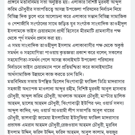
প্রাঙ্গনে মতবিনিময় সভা অনুষ্ঠিত হয়। এলাকার বিশিষ্ট মুরব্বী আব্দুল
করিম চৌধুরীর সভাপতিত্বে আসন্ন উপজেলা পরিষদের নির্বাচন নিয়ে
বিভিন্ন দিক তুলে ধরে আলোচনা করে এলাকার সন্তান বিভিন্ন সামাজিক
ও পেশাজীবি সংগঠনের সাথে জড়িত যুব সংগঠক সাংবাদিক তাওহীদুল
ইসলামকে ভাইস চেয়ারম্যান প্রার্থী হিসেবে মীরমাটি গ্রামবাসীর পক্ষ
থেকে পূর্ণ সমর্থন প্রদান করা হয়।
এ সময় সাংবাদিক তাওহীদুল ইসলাম এলাকাবাসীর পক্ষ থেকে অকুন্ঠ
সমর্থন ও সহযোগিতা পাওয়ায় কৃতজ্ঞতা প্রকাশ করে বলেন, সকলের
সহযোগিতা-সমর্থন পেলে আসন্ন কানাইঘাট উপজেলা পরিষদের
নির্বাচনে ভাইস চেয়ারম্যান পদে প্রতিদ্বন্দ্বিতা করে কানাইঘাটের
আর্থসামাজিক উন্নয়নে কাজ করতে চান তিনি।
মতবিনিময় সভায় উপস্থিত ছিলেন ঝিংগাবাড়ী ফাজিল ডিগ্রি মাদরাসার
সহকারী অধ্যাপক মাওলানা আব্দুর রহীম, বিশিষ্ট মুরব্বী আবুল হাসনাত
চৌধুরী, আব্দুল করিম চৌধুরী, আখলাক আহমদ চৌধুরী, মাস্টার ছালিক
আহমদ, ছালেহ আহমদ চৌধুরী, ঝিংগাবাড়ী ইউপির ৭নং ওয়ার্ড সদস্য
আব্দুল কাদির, ৭নং ওয়ার্ড আওয়ামী লীগ সভাপতি আবুল খায়ের
চৌধুরী, তালবাড়ী জামেয়া ইসলামিয়া ইউসুফিয়া ফাজিল মাদরাসার
প্রভাষক এমরান আহমদ চৌধুরী,রেজওয়ান আহমদ চৌধুরী, মুরব্বি
ইসলাম উদ্দিন, ফরিদ উদ্দিন, ফরিদ আহমদ, আবুল কালাম, ফয়জুর