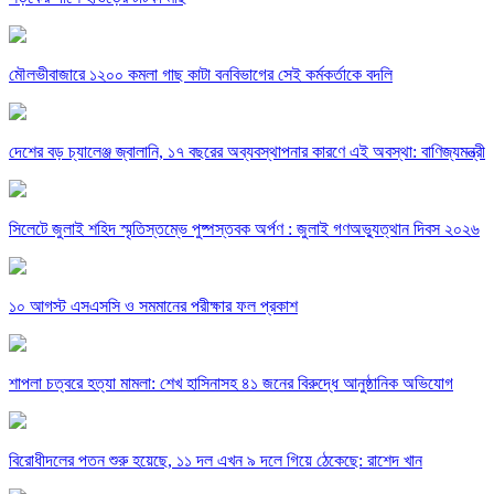
মৌলভীবাজারে ১২০০ কমলা গাছ কাটা বনবিভাগের সেই কর্মকর্তাকে বদলি
দেশের বড় চ্যালেঞ্জ জ্বালানি, ১৭ বছরের অব্যবস্থাপনার কারণে এই অবস্থা: বাণিজ্যমন্ত্রী
সিলেটে জুলাই শহিদ স্মৃতিস্তম্ভে পুষ্পস্তবক অর্পণ : জুলাই গণঅভ্যুত্থান দিবস ২০২৬
১০ আগস্ট এসএসসি ও সমমানের পরীক্ষার ফল প্রকাশ
শাপলা চত্বরে হত্যা মামলা: শেখ হাসিনাসহ ৪১ জনের বিরুদ্ধে আনুষ্ঠানিক অভিযোগ
বিরোধীদলের পতন শুরু হয়েছে, ১১ দল এখন ৯ দলে গিয়ে ঠেকেছে: রাশেদ খান