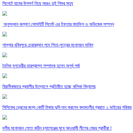
সিলেটে হামের উপসর্গ নিয়ে আরও দুই শিশুর মৃত্যু
অনুসন্ধান কল্যাণ সোসাইটি সিলেট এর ইফতার মাহফিল ও অভিষেক সম্পন্ন
শাল্লার হবিবপুরে চেয়ারম্যান পদে পিতা-পুত্রের মনোনয়ন দাখিল
দৈনিক যুগভেরীর ভারপ্রাপ্ত সম্পাদক হলেন অপূর্ব শর্মা
বিয়ানীবাজারে প্রবাসীর উদ্যোগে প্রতিষ্ঠিত হচ্ছে বালিকা বিদ্যালয়
সিসিকের ড্রেনের জন্য কোটি টাকার ভূমি দান করলেন কদমতলীর প্রয়াত ২ ভাইয়ের পরিবার
দলীয় মনোনয়ন পেতে কঠিন চ্যালেঞ্জের মুখে আওয়ামী লীগের মেয়র প্রার্থীরা !