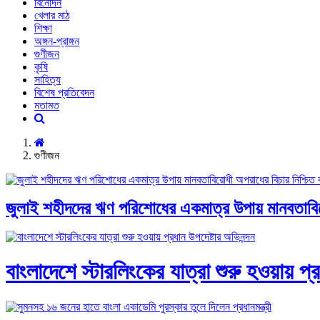
বিনোদন
খেলার মাঠ
শিক্ষা
অঙ্গন-প্রাঙ্গন
গুণীজন
কৃষি
সাহিত্য
বিশেষ প্রতিবেদন
মতামত
গুণীজন
জুলাই শহীদদের ঋণ পরিশোধের একমাত্র উপায় মানবতাবিরোধ
বাংলাদেশে স্টারলিংকের যাত্রা শুরু হওয়ায় প্র