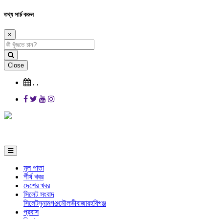
তথ্য সার্চ করুন
×
Close
,
,
মূল পাতা
শীর্ষ খবর
দেশের খবর
সিলেট সংবাদ
সিলেট
সুনামগঞ্জ
মৌলভীবাজার
হবিগঞ্জ
প্রবাস