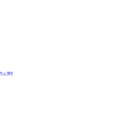
দ্ধ ২ বছর