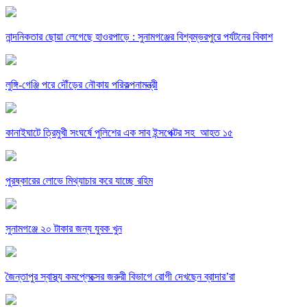
নান্দনিকতার ছোয়া লেগেছে হাওরপাড়ে : সুনামগঞ্জের বিশ্বম্ভরপুরে পর্যটনের বিকাশ
লুঙ্গি-গেঞ্জি পরে দৌঁড়ের নৌকায় পরিকল্পনামন্ত্রী
কানাইঘাটে ত্রিমুখী সংঘর্ষে পুলিশের এক সাব ইন্সপেক্টর সহ আহত ১৫
পুরষ্কারের লোভে মিথ্যাচার করে যাচ্ছে রহিম
সুনামগঞ্জে ২০ টাকার জন্য যুবক খুন
জৈন্তাপুর স্বাস্থ্য কমপ্লেক্সের জরুরী বিভাগে রোগী দেখছেন ব্রাদার’রা