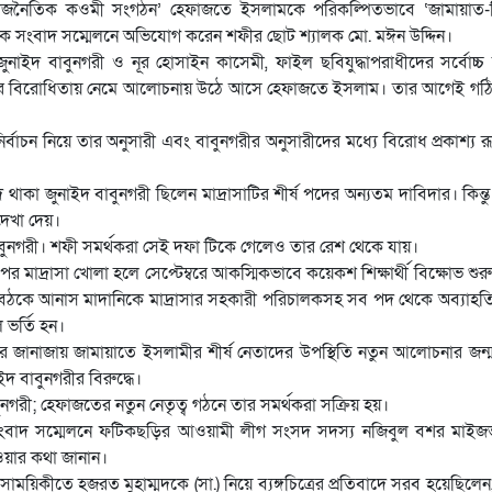
অরাজনৈতিক কওমী সংগঠন’ হেফাজতে ইসলামকে পরিকল্পিতভাবে ‘জামায়াত-শ
এক সংবাদ সম্মেলনে অভিযোগ করেন শফীর ছোট শ্যালক মো. মঈন উদ্দিন।
াইদ বাবুনগরী ও নূর হোসাইন কাসেমী, ফাইল ছবিযুদ্ধাপরাধীদের সর্বোচ্চ শ
ার বিরোধিতায় নেমে আলোচনায় উঠে আসে হেফাজতে ইসলাম। তার আগেই গঠ
র্বাচন নিয়ে তার অনুসারী এবং বাবুনগরীর অনুসারীদের মধ্যে বিরোধ প্রকাশ্য র
থাকা জুনাইদ বাবুনগরী ছিলেন মাদ্রাসাটির শীর্ষ পদের অন্যতম দাবিদার। কিন্ত
 দেখা দেয়।
ুনগরী। শফী সমর্থকরা সেই দফা টিকে গেলেও তার রেশ থেকে যায়।
পর মাদ্রাসা খোলা হলে সেপ্টেম্বরে আকস্মিকভাবে কয়েকশ শিক্ষার্থী বিক্ষোভ শুর
িটি বৈঠকে আনাস মাদানিকে মাদ্রাসার সহকারী পরিচালকসহ সব পদ থেকে অব্যাহত
ভর্তি হন।
র জানাজায় জামায়াতে ইসলামীর শীর্ষ নেতাদের উপস্থিতি নতুন আলোচনার জন্
দ বাবুনগরীর বিরুদ্ধে।
বুনগরী; হেফাজতের নতুন নেতৃত্ব গঠনে তার সমর্থকরা সক্রিয় হয়।
সংবাদ সম্মেলনে ফটিকছড়ির আওয়ামী লীগ সংসদ সদস্য নজিবুল বশর মাইজভা
ওয়ার কথা জানান।
ি সাময়িকীতে হজরত মুহাম্মদকে (সা.) নিয়ে ব্যঙ্গচিত্রের প্রতিবাদে সরব হয়েছিলেন