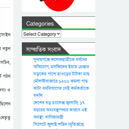
Categories
Categories
হোসাইন
ে নতুন
সাম্প্রতিক সংবাদ
সুনামগঞ্জে কলেজছাত্রীকে ধর্ষণের
াসচিব,
অভিযোগ, মসজিদের ইমাম গ্রেপ্তার
সড়কের পাশে হাওড়ের টাটকা মাছ
টি গঠন
মৌলভীবাজারে ১২০০ কমলা গাছ
কাটা বনবিভাগের সেই কর্মকর্তাকে
দস্য ও
বদলি
দেশের বড় চ্যালেঞ্জ জ্বালানি, ১৭
 ছিলেন
বছরের অব্যবস্থাপনার কারণে এই
অবস্থা: বাণিজ্যমন্ত্রী
েতৃত্ব
সিলেটে জুলাই শহিদ স্মৃতিস্তম্ভে