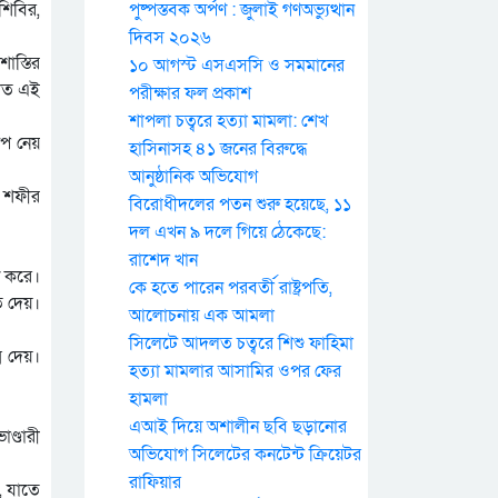
িবির,
পুষ্পস্তবক অর্পণ : জুলাই গণঅভ্যুত্থান
দিবস ২০২৬
াস্তির
১০ আগস্ট এসএসসি ও সমমানের
িত এই
পরীক্ষার ফল প্রকাশ
শাপলা চত্বরে হত্যা মামলা: শেখ
ূপ নেয়
হাসিনাসহ ৪১ জনের বিরুদ্ধে
আনুষ্ঠানিক অভিযোগ
ু শফীর
বিরোধীদলের পতন শুরু হয়েছে, ১১
দল এখন ৯ দলে গিয়ে ঠেকেছে:
রাশেদ খান
ু করে।
কে হতে পারেন পরবর্তী রাষ্ট্রপতি,
ি দেয়।
আলোচনায় এক আমলা
সিলেটে আদলত চত্বরে শিশু ফাহিমা
ম দেয়।
হত্যা মামলার আসামির ওপর ফের
হামলা
এআই দিয়ে অশালীন ছবি ছড়ানোর
ণ্ডারী
অভিযোগ সিলেটের কনটেন্ট ক্রিয়েটর
রাফিয়ার
, যাতে