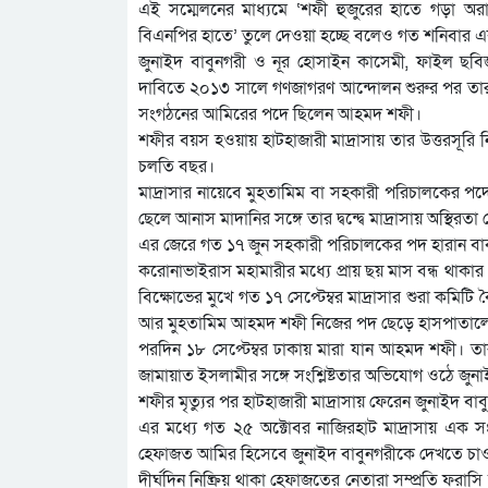
এই সম্মেলনের মাধ্যমে ‘শফী হুজুরের হাতে গড়া 
বিএনপির হাতে’ তুলে দেওয়া হচ্ছে বলেও গত শনিবার 
জুনাইদ বাবুনগরী ও নূর হোসাইন কাসেমী, ফাইল ছবিজুন
দাবিতে ২০১৩ সালে গণজাগরণ আন্দোলন শুরুর পর ত
সংগঠনের আমিরের পদে ছিলেন আহমদ শফী।
শফীর বয়স হওয়ায় হাটহাজারী মাদ্রাসায় তার উত্তরসূরি নি
চলতি বছর।
মাদ্রাসার নায়েবে মুহতামিম বা সহকারী পরিচালকের পদে 
ছেলে আনাস মাদানির সঙ্গে তার দ্বন্দ্বে মাদ্রাসায় অস্থিরতা
এর জেরে গত ১৭ জুন সহকারী পরিচালকের পদ হারান বাব
করোনাভাইরাস মহামারীর মধ্যে প্রায় ছয় মাস বন্ধ থাকার 
বিক্ষোভের মুখে গত ১৭ সেপ্টেম্বর মাদ্রাসার শুরা কম
আর মুহতামিম আহমদ শফী নিজের পদ ছেড়ে হাসপাতালে 
পরদিন ১৮ সেপ্টেম্বর ঢাকায় মারা যান আহমদ শফী। তা
জামায়াত ইসলামীর সঙ্গে সংশ্লিষ্টতার অভিযোগ ওঠে জুনাই
শফীর মৃত্যুর পর হাটহাজারী মাদ্রাসায় ফেরেন জুনাইদ বা
এর মধ্যে গত ২৫ অক্টোবর নাজিরহাট মাদ্রাসায় এক 
হেফাজত আমির হিসেবে জুনাইদ বাবুনগরীকে দেখতে চা
দীর্ঘদিন নিষ্ক্রিয় থাকা হেফাজতের নেতারা সম্প্রতি ফরাস