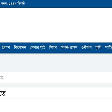
 সফর, ১৪৪৮ হিজরি
প্রবাস
বিনোদন
খেলার মাঠ
শিক্ষা
অঙ্গন-প্রাঙ্গন
গুণীজন
কৃষি
সাহি
াতে
াতে