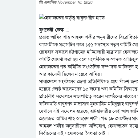
প্রকাশিত
November 16, 2020
যুগভেরী ডেস্ক :::
প্রয়াত আমির শাহ আহমদ শফীর অনুসারীদের বিরোধিতার
কাসেমীকে মহাসচিব করে ১৫১ সদস্যের নতুন কমিটি ঘোষণা 
রোববার সকালে চট্টগ্রামের হাটহাজারী মাদ্রাসায় হেফা
কমিটি ঘোষণা করা হয় বলে সংগঠনিক সম্পাদক আজিজুল
হেফাজতের গত কমিটির সংগঠনিক সম্পাদক আজিজুল হক 
আর কাসেমী ছিলেন নায়েবে আমির।
সারাদেশে সংগঠনের জেলা প্রতিনিধিসহ প্রায় পাঁচশ জ
হয়েছে জ্যেষ্ঠ আলেমদের ১৫ জনের শুরা কমিটির সিদ্ধান্তে
প্রতিনিধি সম্মেলনে সভাপতিত্ব করেন সংগঠনের নায়েব
ফটিকছড়ি বাবুনগর মাদ্রাসার মুহতামিম মহিবুল্লাহ বাবুন
যেখানে এই সম্মেলন হয়েছে, হাটহাজারীর সেই আল জামি
হেফাজত আমির শাহ আহমদ শফী। গত ১৮ সেপ্টেম্বর মারা যা
আহমদ শফীর অনুসারীদের অভিযোগ, হেফাজতের সম্মেল
নির্বাচনের এই সম্মেলনের ‘বৈধতা নেই’।