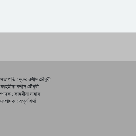
 সভাপতি : নূরুর রশীদ চৌধুরী
 ফাহমীদা রশীদ চৌধুরী
্পাদক : ফাহমীনা নাহাস
ত সম্পাদক : অপূর্ব শর্মা