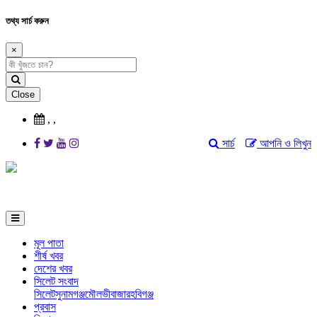
তথ্য সার্চ করুন
×
Close
,
,
সার্চ
আপনি ও লিখুন
মূল পাতা
শীর্ষ খবর
দেশের খবর
সিলেট সংবাদ
সিলেট
সুনামগঞ্জ
মৌলভীবাজার
হবিগঞ্জ
প্রবাস