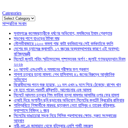
Categories
Categories
সাম্প্রতিক সংবাদ
সুনামগঞ্জে কলেজছাত্রীকে ধর্ষণের অভিযোগ, মসজিদের ইমাম গ্রেপ্তার
সড়কের পাশে হাওড়ের টাটকা মাছ
মৌলভীবাজারে ১২০০ কমলা গাছ কাটা বনবিভাগের সেই কর্মকর্তাকে বদলি
দেশের বড় চ্যালেঞ্জ জ্বালানি, ১৭ বছরের অব্যবস্থাপনার কারণে এই অবস্থা:
বাণিজ্যমন্ত্রী
সিলেটে জুলাই শহিদ স্মৃতিস্তম্ভে পুষ্পস্তবক অর্পণ : জুলাই গণঅভ্যুত্থান দিবস
২০২৬
১০ আগস্ট এসএসসি ও সমমানের পরীক্ষার ফল প্রকাশ
শাপলা চত্বরে হত্যা মামলা: শেখ হাসিনাসহ ৪১ জনের বিরুদ্ধে আনুষ্ঠানিক
অভিযোগ
বিরোধীদলের পতন শুরু হয়েছে, ১১ দল এখন ৯ দলে গিয়ে ঠেকেছে: রাশেদ খান
কে হতে পারেন পরবর্তী রাষ্ট্রপতি, আলোচনায় এক আমলা
সিলেটে আদলত চত্বরে শিশু ফাহিমা হত্যা মামলার আসামির ওপর ফের হামলা
এআই দিয়ে অশালীন ছবি ছড়ানোর অভিযোগ সিলেটের কনটেন্ট ক্রিয়েটর রাফিয়ার
শাবিপ্রবিতে শিক্ষার্থীকে মারধর: ছাত্রদল নেতা হাসিবুর ও তারেক বহিষ্কার,
ক্যাম্পাসে নিষিদ্ধ ২ বছর
সিলেটের ভাঙাচোরা সড়ক নিয়ে সিসিক প্রশাসকের ক্ষোভ, দ্রুত সংস্কারের
আহ্বান
নারী-কাণ্ডে জামায়াত থেকে বহিস্কার এমপি গাজী নজরুল