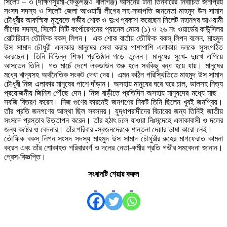
সিলেট – ৩ (দক্ষিণসুরমা-ফেঞ্চুগঞ্জও বালাগঞ্জ) আসনের টানা তিনবারের নির্বাচিত জনপ্রিয়
সংসদ সদস্য ও সিলেট জেলা আওয়ামী লীগের সহ-সভাপতি জননেতা মাহমুদ উস সামাদ
চৌধুরীর আকস্মিক মৃত্যুতে গভীর শোক ও দুঃখ প্রকাশ করেছেন সিলেট মহানগর আওয়ামী
লীগের সদস্য, সিলেট সিটি কর্পোরেশনের প্যানেল মেয়র (১) ও ২৬ নং ওয়ার্ডের কাউন্সিলর
রোটারিয়ান তৌফিক বকস্ লিপন। এক শোক বার্তায় তৌফিক বকস্ লিপন বলেন, মাহমুদ
উস সামাদ চৌধুরী এলাকার মানুষের সেবা করার পাশাপাশি এলাকায় দলকে সুসংগঠিত
করেছেন। তিনি বিভিন্ন শিক্ষা প্রতিষ্ঠান গড়ে তুলেন। মানুষের সুখে- দুঃখে এগিয়ে
আসতেন তিনি। গত মার্চে দেশে লকডাউন শুরু হলে সবকিছু বন্ধ হয়ে যায়। মানুষের
মধ্যে খাদ্যসহ অর্থনৈতিক সংকট দেখা দেয়। এমন কঠিন পরিস্থিতিতে মাহমুদ উস সামাদ
চৌধুরী নিজ এলাকার মানুষের পাশে দাঁড়ান। অসহায় মানুষের ঘরে ঘরে চাল, ডালসহ নিত্য
প্রয়োজনীয় জিনিস পৌঁছে দেন। নিজ বাড়ীতে প্রতিদিন অসহায় মানুষদের মধ্যে মাছ –
সবজি বিতরণ করেন। নিজ গুণের কারনেই জনগণের নিকট তিনি ছিলেন খুবই জনপ্রিয়।
তাঁর প্রতি জনগণের আস্থা ছিল সবসময়। যুদ্ধাপরাদীদের বিচারের জন্য তিনিই জাতীয়
সংসদে প্রস্তাব উত্তাপন করেন। তাঁর হঠাৎ চলে যাওয়া নিঃসন্দেহে এলাকাবাসী ও দলের
জন্য কষ্টের ও বেদনার। তাঁর পরিবার -স্বজনদেরকে শান্তনা দেয়ার ভাষা কারো নেই।
তৌফিক বকস্ লিপন সংসদ সদস্য মাহমুদ উস সামাদ চৌধুরীর রুহের মাগফেরাত কামনা
করেন এবং তাঁর শোকাহত পরিবারবর্গ ও দলের নেতা-কর্মীর প্রতি গভীর সমবেদনা জানান।
প্রেস-বিজ্ঞপ্তি।
সংবাদটি শেয়ার করুন