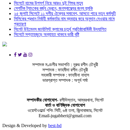
সিলেটে হামের উপসর্গ নিয়ে আরও দুই শিশুর মৃত্যু
সেপটিক ট্যাংকের বর্জ্য ড্রেনে, জনস্বাস্থ্যের জন্য হুমকি
২৫ জুলাই সিলেটে ১১ দলীয় ঐক্যের সমাবেশ, আসতে পারে নতুন কর্মসুচী
সিসিকের প্রধান নির্বাহী কর্মকর্তার নাম ব্যবহার করে অনুদান দেওয়ার নামে
প্রতারণা
সিলেট উইমেনস জার্নালিস্ট ক্লাবের চতুর্থ প্রতিষ্ঠাবার্ষিকী উদযাপিত
সিলেটে সপ্তাহজুড়ে অব্যাহত থাকবে ভারী বৃষ্টি
সম্পাদক মণ্ডলীর সভাপতি : নূরুর রশীদ চৌধুরী
সম্পাদক : ফাহমীদা রশীদ চৌধুরী
সহকারী সম্পাদক : ফাহমীনা নাহাস
ভারপ্রাপ্ত সম্পাদক : অপূর্ব শর্মা
সম্পাদকীয় যােগাযোগ-
রশীদিস্তান, আম্বরখানা, সিলেট
বার্তা ও বাণিজ্যিক যোগাযােগ
ওয়েস্টওয়ার্ল্ড শপিং সিটি, ৬ষ্ঠ তলা, জিন্দাবাজার, সিলেট
Email-jugabheri@gmail.com
Design & Developed by
best-bd