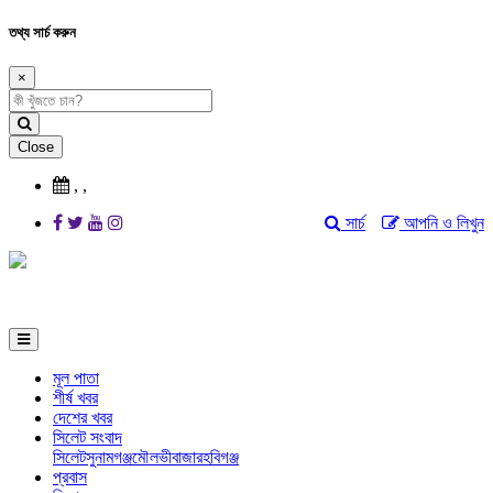
তথ্য সার্চ করুন
×
Close
,
,
সার্চ
আপনি ও লিখুন
মূল পাতা
শীর্ষ খবর
দেশের খবর
সিলেট সংবাদ
সিলেট
সুনামগঞ্জ
মৌলভীবাজার
হবিগঞ্জ
প্রবাস