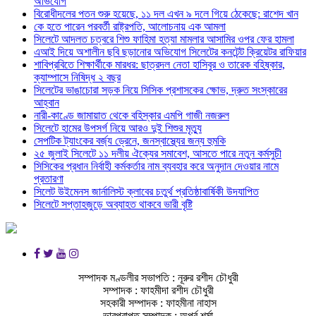
অভিযোগ
বিরোধীদলের পতন শুরু হয়েছে, ১১ দল এখন ৯ দলে গিয়ে ঠেকেছে: রাশেদ খান
কে হতে পারেন পরবর্তী রাষ্ট্রপতি, আলোচনায় এক আমলা
সিলেটে আদলত চত্বরে শিশু ফাহিমা হত্যা মামলার আসামির ওপর ফের হামলা
এআই দিয়ে অশালীন ছবি ছড়ানোর অভিযোগ সিলেটের কনটেন্ট ক্রিয়েটর রাফিয়ার
শাবিপ্রবিতে শিক্ষার্থীকে মারধর: ছাত্রদল নেতা হাসিবুর ও তারেক বহিষ্কার,
ক্যাম্পাসে নিষিদ্ধ ২ বছর
সিলেটের ভাঙাচোরা সড়ক নিয়ে সিসিক প্রশাসকের ক্ষোভ, দ্রুত সংস্কারের
আহ্বান
নারী-কাণ্ডে জামায়াত থেকে বহিস্কার এমপি গাজী নজরুল
সিলেটে হামের উপসর্গ নিয়ে আরও দুই শিশুর মৃত্যু
সেপটিক ট্যাংকের বর্জ্য ড্রেনে, জনস্বাস্থ্যের জন্য হুমকি
২৫ জুলাই সিলেটে ১১ দলীয় ঐক্যের সমাবেশ, আসতে পারে নতুন কর্মসুচী
সিসিকের প্রধান নির্বাহী কর্মকর্তার নাম ব্যবহার করে অনুদান দেওয়ার নামে
প্রতারণা
সিলেট উইমেনস জার্নালিস্ট ক্লাবের চতুর্থ প্রতিষ্ঠাবার্ষিকী উদযাপিত
সিলেটে সপ্তাহজুড়ে অব্যাহত থাকবে ভারী বৃষ্টি
সম্পাদক মণ্ডলীর সভাপতি : নূরুর রশীদ চৌধুরী
সম্পাদক : ফাহমীদা রশীদ চৌধুরী
সহকারী সম্পাদক : ফাহমীনা নাহাস
ভারপ্রাপ্ত সম্পাদক : অপূর্ব শর্মা