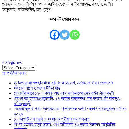
গুলজার আহমদ, নির্বাহী সম্পাদক জাকির হোসেন, সাকিব আহমদ, রায়হান, জামিল
তালুকদার, নাজিমউদ্দিন, জয় প্রমুখ।
সংবাদটি শেয়ার করুন
Categories
Categories
সাম্প্রতিক সংবাদ
সুনামগঞ্জে কলেজছাত্রীকে ধর্ষণের অভিযোগ, মসজিদের ইমাম গ্রেপ্তার
সড়কের পাশে হাওড়ের টাটকা মাছ
মৌলভীবাজারে ১২০০ কমলা গাছ কাটা বনবিভাগের সেই কর্মকর্তাকে বদলি
দেশের বড় চ্যালেঞ্জ জ্বালানি, ১৭ বছরের অব্যবস্থাপনার কারণে এই অবস্থা:
বাণিজ্যমন্ত্রী
সিলেটে জুলাই শহিদ স্মৃতিস্তম্ভে পুষ্পস্তবক অর্পণ : জুলাই গণঅভ্যুত্থান দিবস
২০২৬
১০ আগস্ট এসএসসি ও সমমানের পরীক্ষার ফল প্রকাশ
শাপলা চত্বরে হত্যা মামলা: শেখ হাসিনাসহ ৪১ জনের বিরুদ্ধে আনুষ্ঠানিক