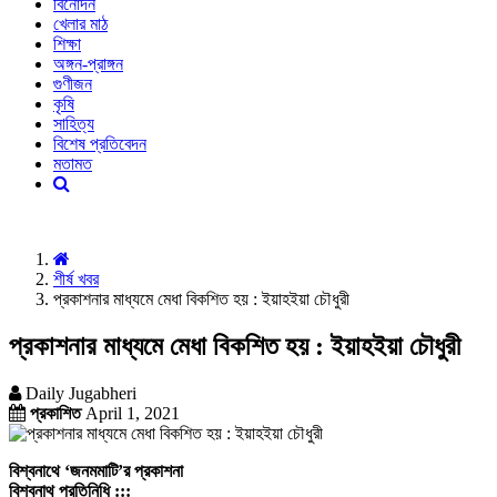
বিনোদন
খেলার মাঠ
শিক্ষা
অঙ্গন-প্রাঙ্গন
গুণীজন
কৃষি
সাহিত্য
বিশেষ প্রতিবেদন
মতামত
শীর্ষ খবর
প্রকাশনার মাধ্যমে মেধা বিকশিত হয় : ইয়াহইয়া চৌধুরী
প্রকাশনার মাধ্যমে মেধা বিকশিত হয় : ইয়াহইয়া চৌধুরী
Daily Jugabheri
প্রকাশিত
April 1, 2021
বিশ্বনাথে ‘জনমমাটি’র প্রকাশনা
বিশ্বনাথ প্রতিনিধি :::