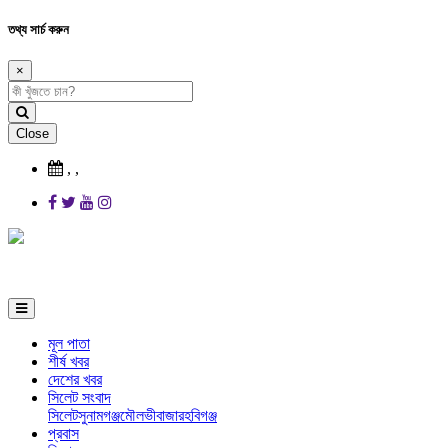
তথ্য সার্চ করুন
×
Close
,
,
মূল পাতা
শীর্ষ খবর
দেশের খবর
সিলেট সংবাদ
সিলেট
সুনামগঞ্জ
মৌলভীবাজার
হবিগঞ্জ
প্রবাস