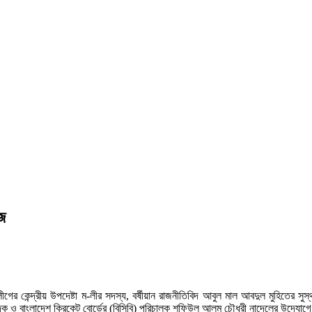
জ
গের কেন্দ্রীয় উপদেষ্টা ম-লীর সদস্য, বর্ষীয়ান রাজনীতিবিদ আবুল মাল আবদুল মুহিতের 
্পাদক ও বাংলাদেশ ক্রিকেট বোর্ডের (বিসিবি) পরিচালক শফিউল আলম চৌধুরী নাদেলের উদ্যো