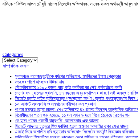
এদিকে শফিউল আলম চৌধুরী নাদেল সিলেটের অভিভাবক, সাবেক সফল অর্থমন্ত্রী আবুল মাল
Categories
Categories
সাম্প্রতিক সংবাদ
সুনামগঞ্জে কলেজছাত্রীকে ধর্ষণের অভিযোগ, মসজিদের ইমাম গ্রেপ্তার
সড়কের পাশে হাওড়ের টাটকা মাছ
মৌলভীবাজারে ১২০০ কমলা গাছ কাটা বনবিভাগের সেই কর্মকর্তাকে বদলি
দেশের বড় চ্যালেঞ্জ জ্বালানি, ১৭ বছরের অব্যবস্থাপনার কারণে এই অবস্থা: বাণিজ্য
সিলেটে জুলাই শহিদ স্মৃতিস্তম্ভে পুষ্পস্তবক অর্পণ : জুলাই গণঅভ্যুত্থান দিবস
১০ আগস্ট এসএসসি ও সমমানের পরীক্ষার ফল প্রকাশ
শাপলা চত্বরে হত্যা মামলা: শেখ হাসিনাসহ ৪১ জনের বিরুদ্ধে আনুষ্ঠানিক অভিযো
বিরোধীদলের পতন শুরু হয়েছে, ১১ দল এখন ৯ দলে গিয়ে ঠেকেছে: রাশেদ খান
কে হতে পারেন পরবর্তী রাষ্ট্রপতি, আলোচনায় এক আমলা
সিলেটে আদলত চত্বরে শিশু ফাহিমা হত্যা মামলার আসামির ওপর ফের হামলা
এআই দিয়ে অশালীন ছবি ছড়ানোর অভিযোগ সিলেটের কনটেন্ট ক্রিয়েটর রাফিয়ার
শাবিপ্রবিতে শিক্ষার্থীকে মারধর: ছাত্রদল নেতা হাসিবুর ও তারেক বহিষ্কার, ক্যাম্প