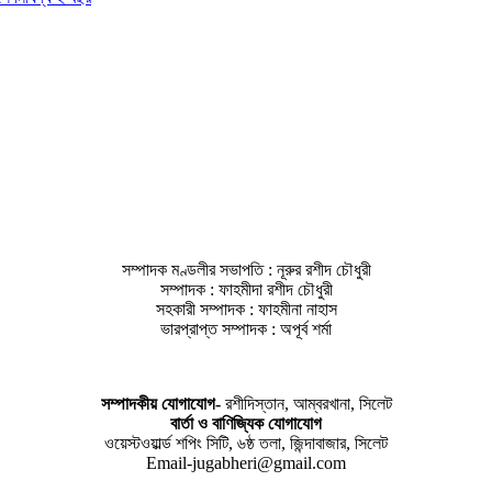
সম্পাদক মণ্ডলীর সভাপতি : নূরুর রশীদ চৌধুরী
সম্পাদক : ফাহমীদা রশীদ চৌধুরী
সহকারী সম্পাদক : ফাহমীনা নাহাস
ভারপ্রাপ্ত সম্পাদক : অপূর্ব শর্মা
সম্পাদকীয় যােগাযোগ-
রশীদিস্তান, আম্বরখানা, সিলেট
বার্তা ও বাণিজ্যিক যোগাযােগ
ওয়েস্টওয়ার্ল্ড শপিং সিটি, ৬ষ্ঠ তলা, জিন্দাবাজার, সিলেট
Email-jugabheri@gmail.com