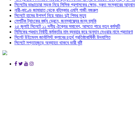
সিলেটের ভাঙাচোরা সড়ক নিয়ে সিসিক প্রশাসকের ক্ষোভ, দ্রুত সংস্কারের আহ্বান
নারী-কাণ্ডে জামায়াত থেকে বহিস্কার এমপি গাজী নজরুল
সিলেটে হামের উপসর্গ নিয়ে আরও দুই শিশুর মৃত্যু
সেপটিক ট্যাংকের বর্জ্য ড্রেনে, জনস্বাস্থ্যের জন্য হুমকি
২৫ জুলাই সিলেটে ১১ দলীয় ঐক্যের সমাবেশ, আসতে পারে নতুন কর্মসুচী
সিসিকের প্রধান নির্বাহী কর্মকর্তার নাম ব্যবহার করে অনুদান দেওয়ার নামে প্রতারণা
সিলেট উইমেনস জার্নালিস্ট ক্লাবের চতুর্থ প্রতিষ্ঠাবার্ষিকী উদযাপিত
সিলেটে সপ্তাহজুড়ে অব্যাহত থাকবে ভারী বৃষ্টি