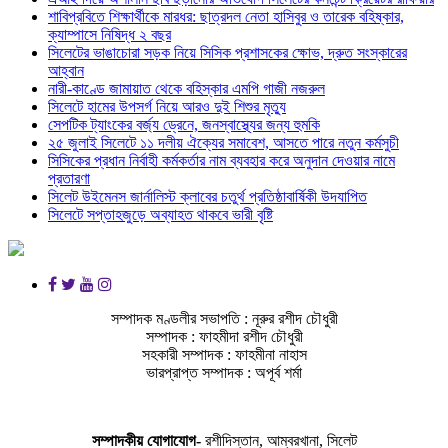
শাবিপ্রবিতে শিক্ষার্থীকে মারধর: ছাত্রদল নেতা হাসিবুর ও তারেক বহিষ্কার,
ক্যাম্পাসে নিষিদ্ধ ২ বছর
সিলেটের ভাঙাচোরা সড়ক নিয়ে সিসিক প্রশাসকের ক্ষোভ, দ্রুত সংস্কারের
আহ্বান
নারী-কাণ্ডে জামায়াত থেকে বহিস্কার এমপি গাজী নজরুল
সিলেটে হামের উপসর্গ নিয়ে আরও দুই শিশুর মৃত্যু
সেপটিক ট্যাংকের বর্জ্য ড্রেনে, জনস্বাস্থ্যের জন্য হুমকি
২৫ জুলাই সিলেটে ১১ দলীয় ঐক্যের সমাবেশ, আসতে পারে নতুন কর্মসুচী
সিসিকের প্রধান নির্বাহী কর্মকর্তার নাম ব্যবহার করে অনুদান দেওয়ার নামে
প্রতারণা
সিলেট উইমেনস জার্নালিস্ট ক্লাবের চতুর্থ প্রতিষ্ঠাবার্ষিকী উদযাপিত
সিলেটে সপ্তাহজুড়ে অব্যাহত থাকবে ভারী বৃষ্টি
সম্পাদক মণ্ডলীর সভাপতি : নূরুর রশীদ চৌধুরী
সম্পাদক : ফাহমীদা রশীদ চৌধুরী
সহকারী সম্পাদক : ফাহমীনা নাহাস
ভারপ্রাপ্ত সম্পাদক : অপূর্ব শর্মা
সম্পাদকীয় যােগাযোগ-
রশীদিস্তান, আম্বরখানা, সিলেট