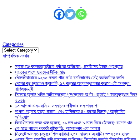
Categories
Categories
সাম্প্রতিক সংবাদ
সুনামগঞ্জে কলেজছাত্রীকে ধর্ষণের অভিযোগ, মসজিদের ইমাম গ্রেপ্তার
সড়কের পাশে হাওড়ের টাটকা মাছ
মৌলভীবাজারে ১২০০ কমলা গাছ কাটা বনবিভাগের সেই কর্মকর্তাকে বদলি
দেশের বড় চ্যালেঞ্জ জ্বালানি, ১৭ বছরের অব্যবস্থাপনার কারণে এই অবস্থা:
বাণিজ্যমন্ত্রী
সিলেটে জুলাই শহিদ স্মৃতিস্তম্ভে পুষ্পস্তবক অর্পণ : জুলাই গণঅভ্যুত্থান দিবস
২০২৬
১০ আগস্ট এসএসসি ও সমমানের পরীক্ষার ফল প্রকাশ
শাপলা চত্বরে হত্যা মামলা: শেখ হাসিনাসহ ৪১ জনের বিরুদ্ধে আনুষ্ঠানিক
অভিযোগ
বিরোধীদলের পতন শুরু হয়েছে, ১১ দল এখন ৯ দলে গিয়ে ঠেকেছে: রাশেদ খান
কে হতে পারেন পরবর্তী রাষ্ট্রপতি, আলোচনায় এক আমলা
সিলেটে আদলত চত্বরে শিশু ফাহিমা হত্যা মামলার আসামির ওপর ফের হামলা
এআই দিয়ে অশালীন ছবি ছড়ানোর অভিযোগ সিলেটের কনটেন্ট ক্রিয়েটর রাফিয়ার