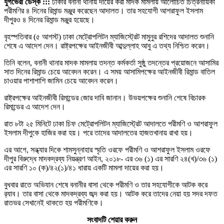
যুগভেরী ডেস্ক :::
ঢাকার বনানী থানায় দায়ের করা মাদক মামলায় আলোচিত চিত্রনায়িকা
পরীমণির ৪ দিনের রিমান্ড মঞ্জুর করেছেন আদালত। তার সহযোগী আশরাফুল ইসলাম
দীপুরও ৪ দিনের রিমান্ড মঞ্জুর হয়েছে।
বৃহস্পতিবার (৫ আগস্ট) ঢাকা মেট্রোপলিটন ম্যাজিস্ট্রেট মামুনুর রশিদের আদালত শুনানি
শেষে এ আদেশ দেন। রাষ্ট্রপক্ষের আইনজীবী আব্দুল্লাহ আবু এ তথ্য নিশ্চিত করেন।
তিনি বলেন, বনানী থানার মাদক মামলায় তদন্ত কর্মকর্তা সুষ্ঠু তদন্তের প্রয়োজনে আসামির
সাত দিনের রিমান্ড চেয়ে আবেদন করেন। এ সময় আসামিপক্ষের আইনজীবী রিমান্ড বাতিল
চাওয়ার পাশাপাশি জামিন চেয়ে আবেদন করেন।
রাষ্ট্রপক্ষের আইনজীবী রিমান্ডের জোর দাবি জানান। উভয়পক্ষের শুনানি শেষে বিচারক
রিমান্ডের এ আদেশ দেন।
রাত ৮টা ২৫ মিনিটে ঢাকা চিফ মেট্রোপলিটন ম্যাজিস্ট্রেট আদালতে পরীমণি ও আশরাফুল
ইসলাম দীপুকে হাজির করা হয়। পরে তাদের আদালতের হাজতখানায় রাখা হয়।
এর আগে, সন্ধ্যার দিকে শামসুন্নাহার স্মৃতি ওরফে পরীমণি ও আশরাফুল ইসলাম ওরফে
দীপুর বিরুদ্ধে মাদকদ্রব্য নিয়ন্ত্রণ আইন, ২০১৮- এর ৩৬ (১) এর সারণি ২৪(খ)/৩৬ (১)
এর সারণি ১০ (ক)/৪২(১)/৪১ ধারায় একটি মামলা দায়ের করা হয়।
বুধবার রাতে অভিযান শেষে বনানীর বাসা থেকে পরীমণি ও তার সহযোগীকে আটক করে
র‌্যাব। তার বাসা থেকে মাদকদ্রব্য জব্দ করা হয়। আটক করে তাদের নেয়া হয় সদর দফত
রাতভর সেখানেই থাকতে হয় পরীমণিকে।
সংবাদটি শেয়ার করুন