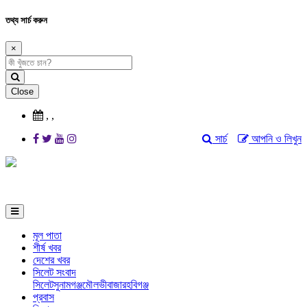
তথ্য সার্চ করুন
×
Close
,
,
সার্চ
আপনি ও লিখুন
মূল পাতা
শীর্ষ খবর
দেশের খবর
সিলেট সংবাদ
সিলেট
সুনামগঞ্জ
মৌলভীবাজার
হবিগঞ্জ
প্রবাস