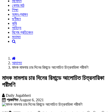
বিনোদন
খেলার মাঠ
শিক্ষা
অঙ্গন-প্রাঙ্গন
গুণীজন
কৃষি
সাহিত্য
বিশেষ প্রতিবেদন
মতামত
আদালত
মাদক মামলায় চার দিনের রিমান্ডে আলোচিত চিত্রনায়িকা পরীমণি
মাদক মামলায় চার দিনের রিমান্ডে আলোচিত চিত্রনায়িকা
পরীমণি
Daily Jugabheri
প্রকাশিত
August 6, 2021