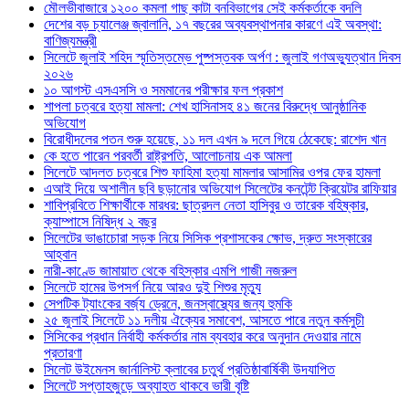
মৌলভীবাজারে ১২০০ কমলা গাছ কাটা বনবিভাগের সেই কর্মকর্তাকে বদলি
দেশের বড় চ্যালেঞ্জ জ্বালানি, ১৭ বছরের অব্যবস্থাপনার কারণে এই অবস্থা:
বাণিজ্যমন্ত্রী
সিলেটে জুলাই শহিদ স্মৃতিস্তম্ভে পুষ্পস্তবক অর্পণ : জুলাই গণঅভ্যুত্থান দিবস
২০২৬
১০ আগস্ট এসএসসি ও সমমানের পরীক্ষার ফল প্রকাশ
শাপলা চত্বরে হত্যা মামলা: শেখ হাসিনাসহ ৪১ জনের বিরুদ্ধে আনুষ্ঠানিক
অভিযোগ
বিরোধীদলের পতন শুরু হয়েছে, ১১ দল এখন ৯ দলে গিয়ে ঠেকেছে: রাশেদ খান
কে হতে পারেন পরবর্তী রাষ্ট্রপতি, আলোচনায় এক আমলা
সিলেটে আদলত চত্বরে শিশু ফাহিমা হত্যা মামলার আসামির ওপর ফের হামলা
এআই দিয়ে অশালীন ছবি ছড়ানোর অভিযোগ সিলেটের কনটেন্ট ক্রিয়েটর রাফিয়ার
শাবিপ্রবিতে শিক্ষার্থীকে মারধর: ছাত্রদল নেতা হাসিবুর ও তারেক বহিষ্কার,
ক্যাম্পাসে নিষিদ্ধ ২ বছর
সিলেটের ভাঙাচোরা সড়ক নিয়ে সিসিক প্রশাসকের ক্ষোভ, দ্রুত সংস্কারের
আহ্বান
নারী-কাণ্ডে জামায়াত থেকে বহিস্কার এমপি গাজী নজরুল
সিলেটে হামের উপসর্গ নিয়ে আরও দুই শিশুর মৃত্যু
সেপটিক ট্যাংকের বর্জ্য ড্রেনে, জনস্বাস্থ্যের জন্য হুমকি
২৫ জুলাই সিলেটে ১১ দলীয় ঐক্যের সমাবেশ, আসতে পারে নতুন কর্মসুচী
সিসিকের প্রধান নির্বাহী কর্মকর্তার নাম ব্যবহার করে অনুদান দেওয়ার নামে
প্রতারণা
সিলেট উইমেনস জার্নালিস্ট ক্লাবের চতুর্থ প্রতিষ্ঠাবার্ষিকী উদযাপিত
সিলেটে সপ্তাহজুড়ে অব্যাহত থাকবে ভারী বৃষ্টি