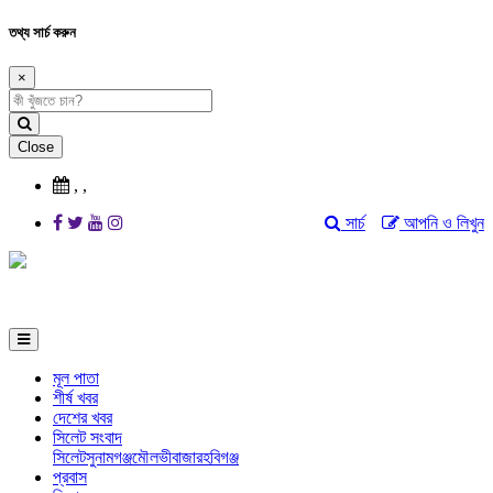
তথ্য সার্চ করুন
×
Close
,
,
সার্চ
আপনি ও লিখুন
মূল পাতা
শীর্ষ খবর
দেশের খবর
সিলেট সংবাদ
সিলেট
সুনামগঞ্জ
মৌলভীবাজার
হবিগঞ্জ
প্রবাস