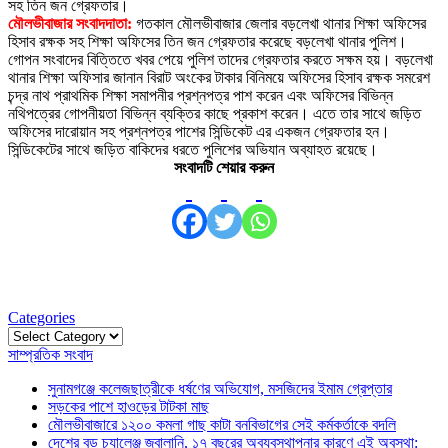
মৌলভীবাজার সংবাদদাতা:
গতকাল মৌলভীবাজার জেলার বড়লেখা থানার শিক্ষা অফিসের
হিসাব রক্ষক সহ শিক্ষা অফিসের তিন জন গ্রেফতার করেছে বড়লেখা থানার পুলিশ।
গোপন সংবাদের বিত্তিতে খবর পেয়ে পুলিশ তাদের গ্রেফতার করতে সক্ষম হয়। বড়লেখা
থানার শিক্ষা অফিসার জানান বিরাট অংকের টাকার বিনিময়ে অফিসের হিসাব রক্ষক সমরেশ
চন্দ্র নাথ প্রাথমিক শিক্ষা সমাপনীর প্রশ্নপত্র পাশ করেন এবং অফিসের বিভিন্ন
নথিপত্রের গোপনীয়তা বিভিন্ন ব্যক্তির কাছে প্রকাশ করেন। এতে তার সাথে জড়িত
অফিসের দারোয়ান সহ প্রশ্নপত্র পাশের সিন্ডিকেট এর একজন গ্রেফতার হন।
সিন্ডিকেটের সাথে জড়িত বাকিদের ধরতে পুলিশের অভিযান অব্যাহত রয়েছে।
সংবাদটি শেয়ার করুন
Categories
Categories
সাম্প্রতিক সংবাদ
সুনামগঞ্জে কলেজছাত্রীকে ধর্ষণের অভিযোগ, মসজিদের ইমাম গ্রেপ্তার
সড়কের পাশে হাওড়ের টাটকা মাছ
মৌলভীবাজারে ১২০০ কমলা গাছ কাটা বনবিভাগের সেই কর্মকর্তাকে বদলি
দেশের বড় চ্যালেঞ্জ জ্বালানি, ১৭ বছরের অব্যবস্থাপনার কারণে এই অবস্থা: