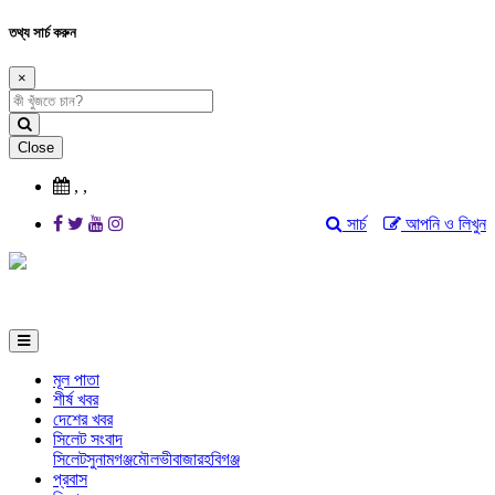
তথ্য সার্চ করুন
×
Close
,
,
সার্চ
আপনি ও লিখুন
মূল পাতা
শীর্ষ খবর
দেশের খবর
সিলেট সংবাদ
সিলেট
সুনামগঞ্জ
মৌলভীবাজার
হবিগঞ্জ
প্রবাস