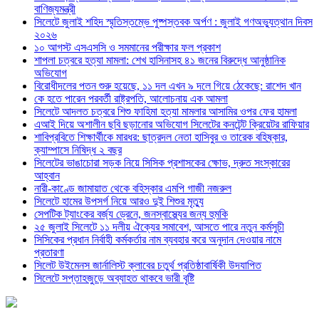
বাণিজ্যমন্ত্রী
সিলেটে জুলাই শহিদ স্মৃতিস্তম্ভে পুষ্পস্তবক অর্পণ : জুলাই গণঅভ্যুত্থান দিবস
২০২৬
১০ আগস্ট এসএসসি ও সমমানের পরীক্ষার ফল প্রকাশ
শাপলা চত্বরে হত্যা মামলা: শেখ হাসিনাসহ ৪১ জনের বিরুদ্ধে আনুষ্ঠানিক
অভিযোগ
বিরোধীদলের পতন শুরু হয়েছে, ১১ দল এখন ৯ দলে গিয়ে ঠেকেছে: রাশেদ খান
কে হতে পারেন পরবর্তী রাষ্ট্রপতি, আলোচনায় এক আমলা
সিলেটে আদলত চত্বরে শিশু ফাহিমা হত্যা মামলার আসামির ওপর ফের হামলা
এআই দিয়ে অশালীন ছবি ছড়ানোর অভিযোগ সিলেটের কনটেন্ট ক্রিয়েটর রাফিয়ার
শাবিপ্রবিতে শিক্ষার্থীকে মারধর: ছাত্রদল নেতা হাসিবুর ও তারেক বহিষ্কার,
ক্যাম্পাসে নিষিদ্ধ ২ বছর
সিলেটের ভাঙাচোরা সড়ক নিয়ে সিসিক প্রশাসকের ক্ষোভ, দ্রুত সংস্কারের
আহ্বান
নারী-কাণ্ডে জামায়াত থেকে বহিস্কার এমপি গাজী নজরুল
সিলেটে হামের উপসর্গ নিয়ে আরও দুই শিশুর মৃত্যু
সেপটিক ট্যাংকের বর্জ্য ড্রেনে, জনস্বাস্থ্যের জন্য হুমকি
২৫ জুলাই সিলেটে ১১ দলীয় ঐক্যের সমাবেশ, আসতে পারে নতুন কর্মসুচী
সিসিকের প্রধান নির্বাহী কর্মকর্তার নাম ব্যবহার করে অনুদান দেওয়ার নামে
প্রতারণা
সিলেট উইমেনস জার্নালিস্ট ক্লাবের চতুর্থ প্রতিষ্ঠাবার্ষিকী উদযাপিত
সিলেটে সপ্তাহজুড়ে অব্যাহত থাকবে ভারী বৃষ্টি