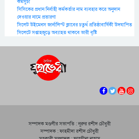
কর্মসুচী
সিসিকের প্রধান নির্বাহী কর্মকর্তার নাম ব্যবহার করে অনুদান
দেওয়ার নামে প্রতারণা
সিলেট উইমেনস জার্নালিস্ট ক্লাবের চতুর্থ প্রতিষ্ঠাবার্ষিকী উদযাপিত
সিলেটে সপ্তাহজুড়ে অব্যাহত থাকবে ভারী বৃষ্টি
সম্পাদক মণ্ডলীর সভাপতি : নূরুর রশীদ চৌধুরী
সম্পাদক : ফাহমীদা রশীদ চৌধুরী
সহকারী সম্পাদক : ফাহমীনা নাহাস