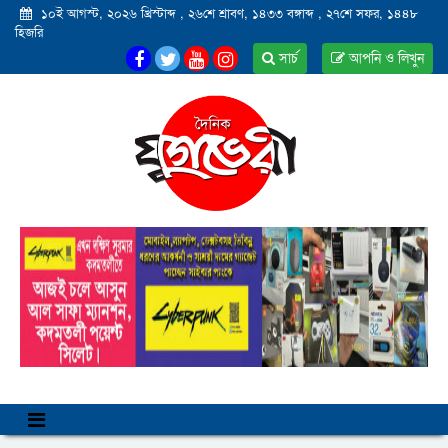
১০ই আগস্ট, ২০২৬ খ্রিস্টাব্দ
,
২৬শে শ্রাবণ, ১৪৩৩ বঙ্গাব্দ
,
২৭শে সফর, ১৪৪৮
হিজরি
সার্চ
আপনি ও লিখুন