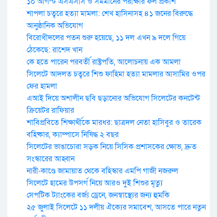
১০ আগস্ট এসএসসি ও সমমানের পরীক্ষার ফল প্রকাশ
শাপলা চত্বরে হত্যা মামলা: শেখ হাসিনাসহ ৪১ জনের বিরুদ্ধে
আনুষ্ঠানিক অভিযোগ
বিরোধীদলের পতন শুরু হয়েছে, ১১ দল এখন ৯ দলে গিয়ে
ঠেকেছে: রাশেদ খান
কে হতে পারেন পরবর্তী রাষ্ট্রপতি, আলোচনায় এক আমলা
সিলেটে আদলত চত্বরে শিশু ফাহিমা হত্যা মামলার আসামির ওপর
ফের হামলা
এআই দিয়ে অশালীন ছবি ছড়ানোর অভিযোগ সিলেটের কনটেন্ট
ক্রিয়েটর রাফিয়ার
শাবিপ্রবিতে শিক্ষার্থীকে মারধর: ছাত্রদল নেতা হাসিবুর ও তারেক
বহিষ্কার, ক্যাম্পাসে নিষিদ্ধ ২ বছর
সিলেটের ভাঙাচোরা সড়ক নিয়ে সিসিক প্রশাসকের ক্ষোভ, দ্রুত
সংস্কারের আহ্বান
নারী-কাণ্ডে জামায়াত থেকে বহিস্কার এমপি গাজী নজরুল
সিলেটে হামের উপসর্গ নিয়ে আরও দুই শিশুর মৃত্যু
সেপটিক ট্যাংকের বর্জ্য ড্রেনে, জনস্বাস্থ্যের জন্য হুমকি
২৫ জুলাই সিলেটে ১১ দলীয় ঐক্যের সমাবেশ, আসতে পারে নতুন