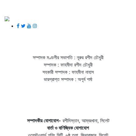
সম্পাদক মণ্ডলীর সভাপতি : নূরুর রশীদ চৌধুরী
সম্পাদক : ফাহমীদা রশীদ চৌধুরী
সহকারী সম্পাদক : ফাহমীনা নাহাস
ভারপ্রাপ্ত সম্পাদক : অপূর্ব শর্মা
সম্পাদকীয় যােগাযোগ-
রশীদিস্তান, আম্বরখানা, সিলেট
বার্তা ও বাণিজ্যিক যোগাযােগ
ওয়েস্টওয়ার্ল্ড শপিং সিটি, ৬ষ্ঠ তলা, জিন্দাবাজার, সিলেট