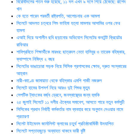
বিরোধীদলের পতন শুরু হয়েছে, ১১ দল এখন ৯ দলে গিয়ে ঠেকেছে: রাশেদ
খান
কে হতে পারেন পরবর্তী রাষ্ট্রপতি, আলোচনায় এক আমলা
সিলেটে আদলত চত্বরে শিশু ফাহিমা হত্যা মামলার আসামির ওপর ফের
হামলা
এআই দিয়ে অশালীন ছবি ছড়ানোর অভিযোগ সিলেটের কনটেন্ট ক্রিয়েটর
রাফিয়ার
শাবিপ্রবিতে শিক্ষার্থীকে মারধর: ছাত্রদল নেতা হাসিবুর ও তারেক বহিষ্কার,
ক্যাম্পাসে নিষিদ্ধ ২ বছর
সিলেটের ভাঙাচোরা সড়ক নিয়ে সিসিক প্রশাসকের ক্ষোভ, দ্রুত সংস্কারের
আহ্বান
নারী-কাণ্ডে জামায়াত থেকে বহিস্কার এমপি গাজী নজরুল
সিলেটে হামের উপসর্গ নিয়ে আরও দুই শিশুর মৃত্যু
সেপটিক ট্যাংকের বর্জ্য ড্রেনে, জনস্বাস্থ্যের জন্য হুমকি
২৫ জুলাই সিলেটে ১১ দলীয় ঐক্যের সমাবেশ, আসতে পারে নতুন কর্মসুচী
সিসিকের প্রধান নির্বাহী কর্মকর্তার নাম ব্যবহার করে অনুদান দেওয়ার নামে
প্রতারণা
সিলেট উইমেনস জার্নালিস্ট ক্লাবের চতুর্থ প্রতিষ্ঠাবার্ষিকী উদযাপিত
সিলেটে সপ্তাহজুড়ে অব্যাহত থাকবে ভারী বৃষ্টি