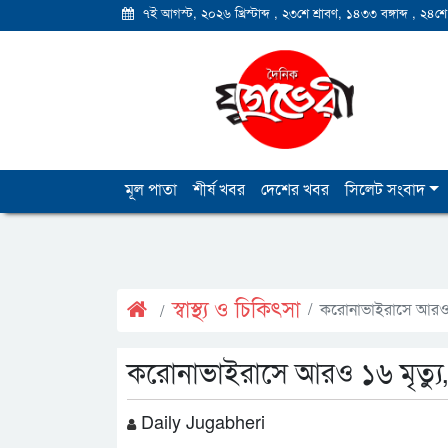
৭ই আগস্ট, ২০২৬ খ্রিস্টাব্দ
,
২৩শে শ্রাবণ, ১৪৩৩ বঙ্গাব্দ
,
২৪শে
মূল পাতা
শীর্ষ খবর
দেশের খবর
সিলেট সংবাদ
স্বাস্থ্য ও চিকিৎসা
করোনাভাইরাসে আরও ১
করোনাভাইরাসে আরও ১৬ মৃত্যু,
Daily Jugabheri