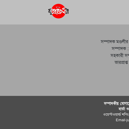
সম্পাদক মণ্ডলীর
সম্পাদক :
সহকারী সম
ভারপ্রাপ্
সম্পাদকীয় যােগায
বার্তা 
ওয়েস্টওয়ার্ল্ড শপিং
Email-j