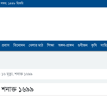
 সফর, ১৪৪৮ হিজরি
প্রবাস
বিনোদন
খেলার মাঠ
শিক্ষা
অঙ্গন-প্রাঙ্গন
গুণীজন
কৃষি
সাহি
৬ মৃত্যু, শনাক্ত ১৬৯৯
 শনাক্ত ১৬৯৯