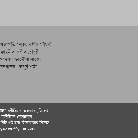
 সভাপতি : নূরুর রশীদ চৌধুরী
 ফাহমীদা রশীদ চৌধুরী
্পাদক : ফাহমীনা নাহাস
ত সম্পাদক : অপূর্ব শর্মা
োগ-
রশীদিস্তান, আম্বরখানা, সিলেট
ও বাণিজ্যিক যোগাযােগ
 সিটি, ৬ষ্ঠ তলা, জিন্দাবাজার, সিলেট
ugabheri@gmail.com